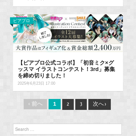
ピアプロ
【ピアプロ公式コラボ】「初音ミク×グ
ッスマ イラストコンテスト！3rd」募集
を締め切りました！
2025年6月23日 17:00
Post
‹ 前へ
1
2
3
次へ ›
navigation
Search
for: