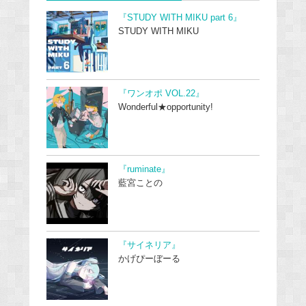
『STUDY WITH MIKU part 6』
STUDY WITH MIKU
『ワンオポ VOL.22』
Wonderful★opportunity!
『ruminate』
藍宮ことの
『サイネリア』
かげぴーぼーる