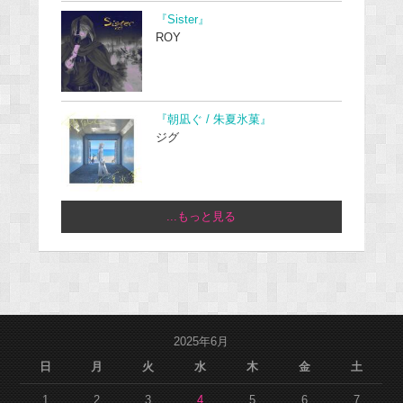
『Sister』
ROY
『朝凪ぐ / 朱夏氷菓』
ジグ
...もっと見る
2025年6月
日
月
火
水
木
金
土
1
2
3
4
5
6
7