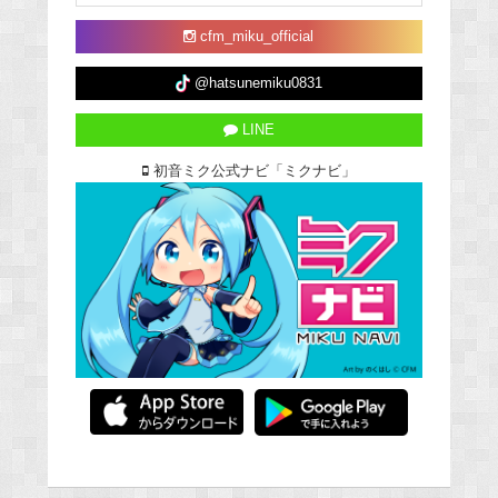
cfm_miku_official
@hatsunemiku0831
LINE
初音ミク公式ナビ「ミクナビ」