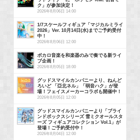
ク」が参加決定！
2026年8月06日 14:00
1/7スケールフィギュア「マジカルミライ
2026」Ver. 10月14日(水)までご予約受付
中！
2026年8月06日 12:00
ボカロ音楽を和楽器のみで奏でる新ライ
ブ企画！
2026年8月05日 18:00
グッドスマイルカンパニーより、ねんど
ろいど 「亞北ネル」「弱音ハク」が登
場！フェイスメーカーコラボも開催中！
2026年8月05日 12:00
グッドスマイルカンパニーより「ブライ
ンドボックスシリーズ 雪ミクオールスタ
ーズ フィギュアコレクション Vol.1」が
登場！ご予約受付中！
2026年8月04日 12:00