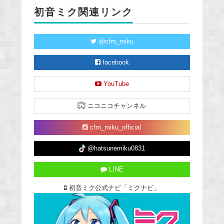
初音ミク関連リンク
@cfm_miku
facebook
YouTube
ニコニコチャンネル
cfm_miku_official
@hatsunemiku0831
LINE
初音ミク公式ナビ「ミクナビ」