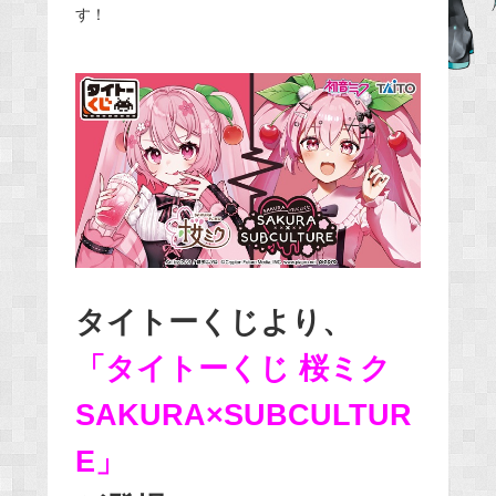
す！
e
b
o
o
k
タイトーくじより、
「タイトーくじ 桜ミク
SAKURA×SUBCULTUR
E」