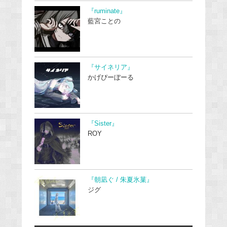
『ruminate』
藍宮ことの
『サイネリア』
かげぴーぼーる
『Sister』
ROY
『朝凪ぐ / 朱夏氷菓』
ジグ