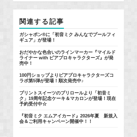
o
o
関連する記事
k
ガシャポン®に「初音ミク みんなでプールフィ
ギュア」が登場！
おだやかな色合いのラインマーカー『マイルド
ライナー with ピアプロキャラクターズ』が発
売中！
100円ショップよりピアプロキャラクターズコ
ラボ第5弾が登場！順次発売中♪
プリントスイーツのプリロールより「初音ミ
ク」19周年記念ケーキ＆マカロンが登場！現在
予約受付中☆
『初音ミク エムアイカード』2026年夏 新規入
会＆ご利用キャンペーン開催中！！