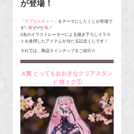
が登場！
「サブカルチャー」
をテーマにしたくじが登場で
す°˖
◝(⁰▿⁰)◜
˖°
2名のイラストレーターによる描き下ろしイラス
トを使用したアイテムが当たる記念くじです！
それでは、商品ラインナップをご紹介☆
A賞 とってもおおきなクリアスタン
ド 桜ミク①