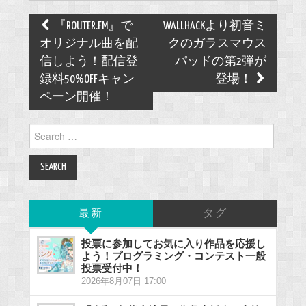
Post
『ROUTER.FM』で
WALLHACKより初音ミ
navigation
オリジナル曲を配
クのガラスマウス
信しよう！配信登
パッドの第2弾が
録料50%OFFキャン
登場！
ペーン開催！
Search
for:
最新
タグ
投票に参加してお気に入り作品を応援し
よう！プログラミング・コンテスト一般
投票受付中！
2026年8月07日 17:00