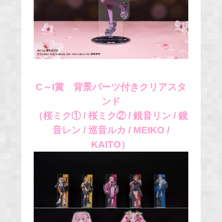
C～I賞 背景パーツ付きクリアスタ
ンド
（桜ミク① / 桜ミク② / 鏡音リン / 鏡
音レン / 巡音ルカ / MEIKO /
KAITO）