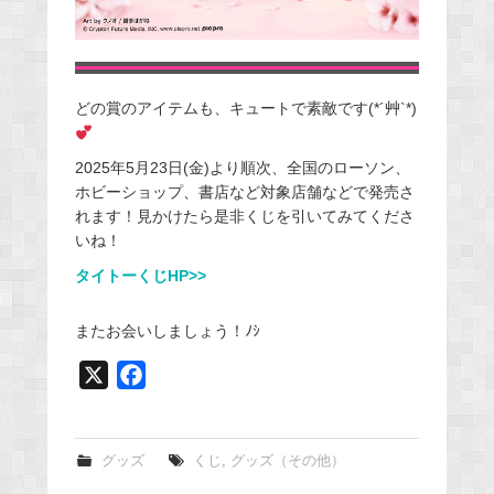
どの賞のアイテムも、キュートで素敵です(*´艸`*)
2025年5月23日(金)より順次、全国のローソン、
ホビーショップ、書店など対象店舗などで発売さ
れます！見かけたら是非くじを引いてみてくださ
いね！
タイトーくじHP>>
またお会いしましょう！ﾉｼ
X
F
a
c
e
グッズ
くじ
,
グッズ（その他）
b