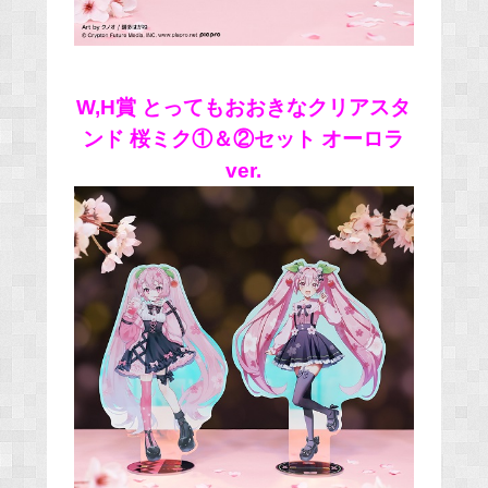
W,H賞 とってもおおきなクリアスタ
ンド 桜ミク①＆②セット オーロラ
ver.