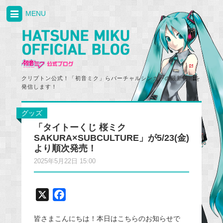
MENU
クリプトン公式！「初音ミク」らバーチャルシンガーの最新情報を
発信します！
グッズ
「タイトーくじ 桜ミク
SAKURA×SUBCULTURE」が5/23(金)
より順次発売！
2025年5月22日 15:00
X
F
a
皆さまこんにちは！本日はこちらのお知らせで
c