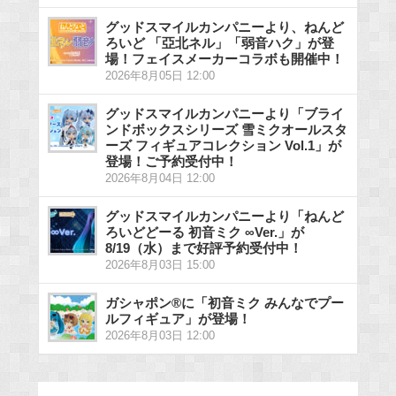
グッドスマイルカンパニーより、ねんど
ろいど 「亞北ネル」「弱音ハク」が登
場！フェイスメーカーコラボも開催中！
2026年8月05日 12:00
グッドスマイルカンパニーより「ブライ
ンドボックスシリーズ 雪ミクオールスタ
ーズ フィギュアコレクション Vol.1」が
登場！ご予約受付中！
2026年8月04日 12:00
グッドスマイルカンパニーより「ねんど
ろいどどーる 初音ミク ∞Ver.」が
8/19（水）まで好評予約受付中！
2026年8月03日 15:00
ガシャポン®に「初音ミク みんなでプー
ルフィギュア」が登場！
2026年8月03日 12:00