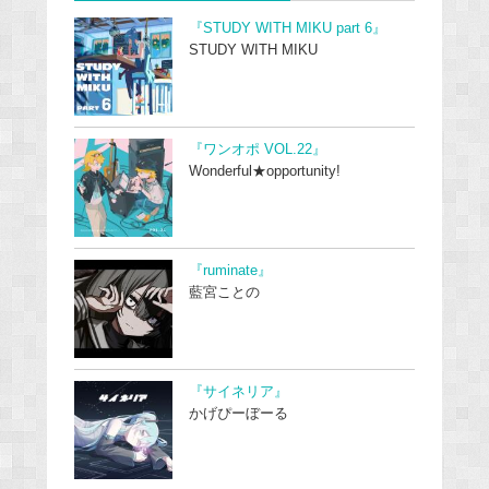
『STUDY WITH MIKU part 6』
STUDY WITH MIKU
『ワンオポ VOL.22』
Wonderful★opportunity!
『ruminate』
藍宮ことの
『サイネリア』
かげぴーぼーる