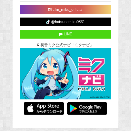
cfm_miku_official
@hatsunemiku0831
LINE
初音ミク公式ナビ「ミクナビ」