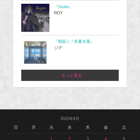
『Sister』
ROY
『朝凪ぐ / 朱夏氷菓』
ジグ
...もっと見る
2025年4月
日
月
火
水
木
金
土
1
2
3
4
5