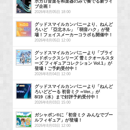
ボカロ音楽を和楽器のみで奏でる新ライ
ブ企画！
2026年8月05日 18:00
グッドスマイルカンパニーより、ねんど
ろいど 「亞北ネル」「弱音ハク」が登
場！フェイスメーカーコラボも開催中！
2026年8月05日 12:00
グッドスマイルカンパニーより「ブライ
ンドボックスシリーズ 雪ミクオールスタ
ーズ フィギュアコレクション Vol.1」が
登場！ご予約受付中！
2026年8月04日 12:00
グッドスマイルカンパニーより「ねんど
ろいどどーる 初音ミク ∞Ver.」が
8/19（水）まで好評予約受付中！
2026年8月03日 15:00
ガシャポン®に「初音ミク みんなでプー
ルフィギュア」が登場！
2026年8月03日 12:00