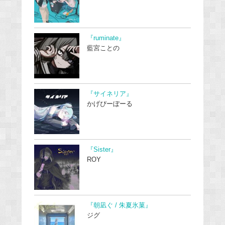
『ruminate』
藍宮ことの
『サイネリア』
かげぴーぼーる
『Sister』
ROY
『朝凪ぐ / 朱夏氷菓』
ジグ