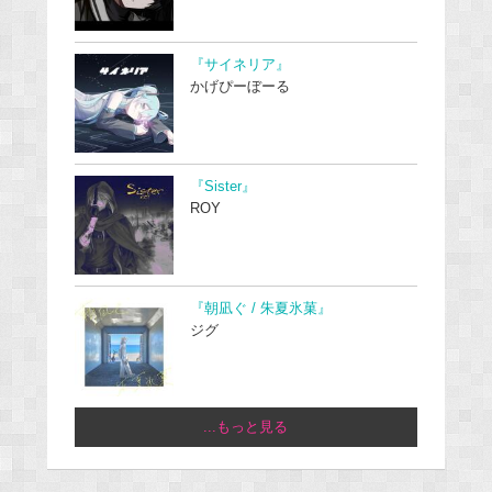
『サイネリア』
かげぴーぼーる
『Sister』
ROY
『朝凪ぐ / 朱夏氷菓』
ジグ
...もっと見る