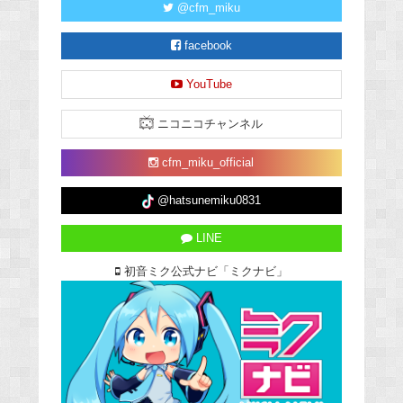
@cfm_miku
facebook
YouTube
ニコニコチャンネル
cfm_miku_official
@hatsunemiku0831
LINE
初音ミク公式ナビ「ミクナビ」