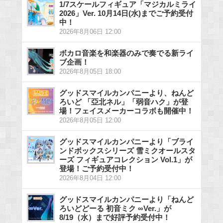
1/7スケールフィギュア「マジカルミライ
2026」Ver. 10月14日(水)までご予約受付
中！
2026年8月06日 12:00
ボカロ音楽を和楽器のみで奏でる新ライ
ブ企画！
2026年8月05日 18:00
グッドスマイルカンパニーより、ねんど
ろいど 「亞北ネル」「弱音ハク」が登
場！フェイスメーカーコラボも開催中！
2026年8月05日 12:00
グッドスマイルカンパニーより「ブライ
ンドボックスシリーズ 雪ミクオールスタ
ーズ フィギュアコレクション Vol.1」が
登場！ご予約受付中！
2026年8月04日 12:00
グッドスマイルカンパニーより「ねんど
ろいどどーる 初音ミク ∞Ver.」が
8/19（水）まで好評予約受付中！