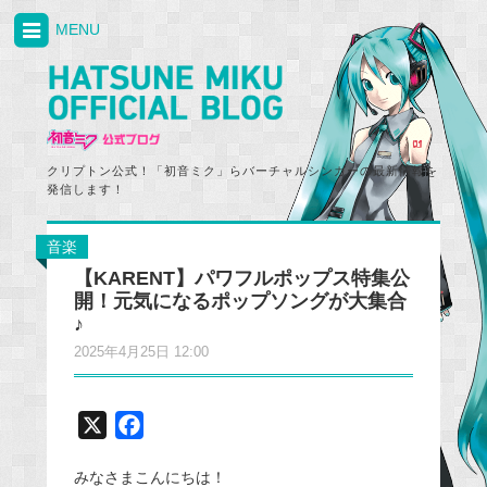
MENU
クリプトン公式！「初音ミク」らバーチャルシンガーの最新情報を
発信します！
音楽
【KARENT】パワフルポップス特集公
開！元気になるポップソングが大集合
♪
2025年4月25日 12:00
X
F
a
みなさまこんにちは！
c