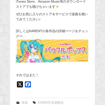
iTunes Store、Amazon Music等のダウンロード
ストアでも聴けちゃいます
ぜひお気に入りのストア＆サービスで楽曲を聴い
てみてください♪
詳しくはKARENTの各作品の詳細ページをチェッ
ク
それではまた！
X
F
a
c
e
音楽
KARENT/音楽配信