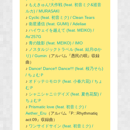
♪
もえきゅん!大作戦 (feat. 初音ミク&巡音
ルカ) / MURASAKI
♪
Cyclic (feat. 初音ミク) / Clean Tears
♪
衛星通信 (feat. GUMI) / Adeliae
♪
ハイウェイを越えて (feat. MEIKO) /
As'257G
♪
青の陰影 (feat. MEIKO) / IMO
♪
ノスタルジックトラベル (feat. 結月ゆか
り) / Gumin
（アルバム『愚民の唄』収録
曲）
♪
Dance! Dance!! Dance!!! (feat. 桜乃そら)
/ ちょむＰ
♪
オドッテ☆モロテ (feat. 小春六花) / ちょ
むＰ
♪
シャニシャニ☆デイズ (feat. 夏色花梨) /
ちょむＰ
♪
Prismatic love (feat. 初音ミク) /
Aether_Eru
（アルバム『P∴Rhythmatiq
act:09』収録曲）
♪
ワンサイドサイン (feat. 初音ミク) /