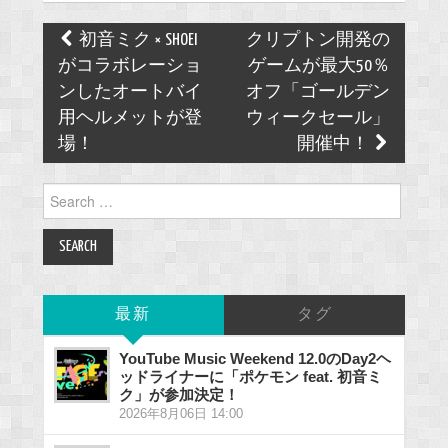
Post
初音ミク × SHOEI
クリプトン開発の
navigation
がコラボレーショ
ゲームが最大50％
ンしたオートバイ
オフ「ゴールデン
用ヘルメットが登
ウィークセール」
場！
開催中！
Search
for:
最新
タグ
YouTube Music Weekend 12.0のDay2ヘ
ッドライナーに「ポケモン feat. 初音ミ
ク」が参加決定！
2026年8月06日 14:00