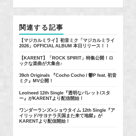
b
o
o
関連する記事
k
【マジカルミライ】初音ミク「マジカルミライ
2026」OFFICIAL ALBUM 本日リリース！！
【KARENT】「ROCK SPIRIT」特集公開！ロ
ックな楽曲が大集合♪
39ch Originals 『Cocho Cocho / 鬱P feat. 初音
ミク』MV公開！
Leo/need 12th Single『透明なパレット/スタ
ー』がKARENTより配信開始！
ワンダーランズ×ショウタイム 12th Single『ア
イリッド/サヨナラ天国また来て地獄』が
KARENTより配信開始！