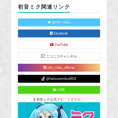
初音ミク関連リンク
@cfm_miku
facebook
YouTube
ニコニコチャンネル
cfm_miku_official
@hatsunemiku0831
LINE
初音ミク公式ナビ「ミクナビ」