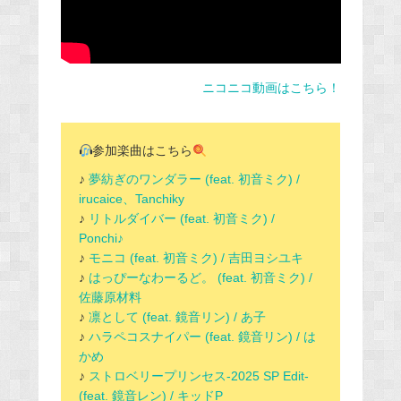
ニコニコ動画はこちら！
参加楽曲はこちら
♪
夢紡ぎのワンダラー (feat. 初音ミク) /
irucaice、Tanchiky
♪
リトルダイバー (feat. 初音ミク) /
Ponchi♪
♪
モニコ (feat. 初音ミク) / 吉田ヨシユキ
♪
はっぴーなわーるど。 (feat. 初音ミク) /
佐藤原材料
♪
凛として (feat. 鏡音リン) / あ子
♪
ハラペコスナイパー (feat. 鏡音リン) / は
かめ
♪
ストロベリープリンセス-2025 SP Edit-
(feat. 鏡音レン) / キッドP