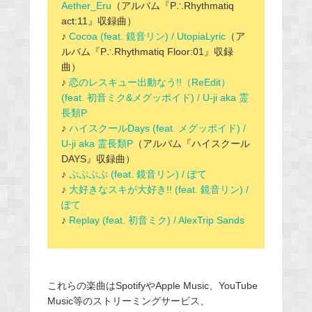
Aether_Eru
（アルバム『P∴Rhythmatiq
act:11』収録曲）
♪
Cocoa (feat. 鏡音リン) / UtopiaLyric
（ア
ルバム『P∴Rhythmatiq Floor:01』収録
曲）
♪
恋のレスキュー出動なう!!（ReEdit）
(feat. 初音ミク&メグッポイド) / U-ji aka 霊
長類P
♪
ハイスクールDays (feat. メグッポイド) /
U-ji aka 霊長類P
（アルバム『ハイスクール
DAYS』収録曲）
♪
ぷぷぷぷ (feat. 鏡音リン) / ぽて
♪
大好きなスキが大好き!! (feat. 鏡音リン) /
ぽて
♪
Replay (feat. 初音ミク) / AlexTrip Sands
これらの楽曲はSpotifyやApple Music、YouTube
Music等のストリーミングサービス、