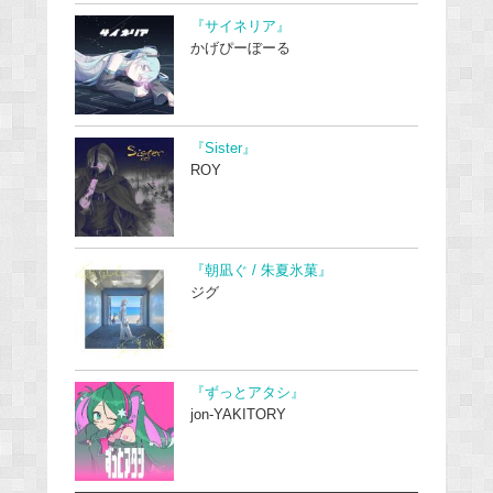
『サイネリア』
かげぴーぼーる
『Sister』
ROY
『朝凪ぐ / 朱夏氷菓』
ジグ
『ずっとアタシ』
jon-YAKITORY