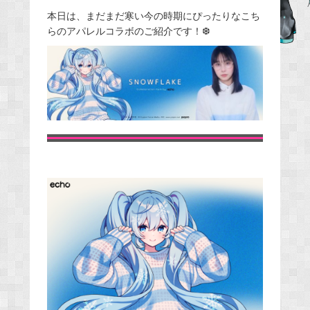
e
本日は、まだまだ寒い今の時期にぴったりなこち
らのアパレルコラボのご紹介です！❆
b
o
o
k