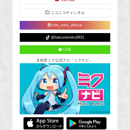
ニコニコチャンネル
cfm_miku_official
@hatsunemiku0831
LINE
初音ミク公式ナビ「ミクナビ」