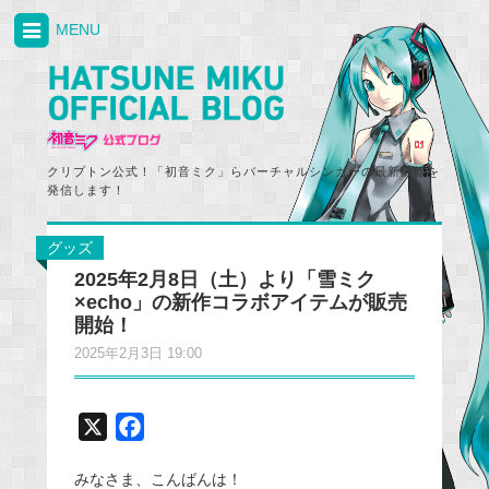
MENU
クリプトン公式！「初音ミク」らバーチャルシンガーの最新情報を
発信します！
グッズ
2025年2月8日（土）より「雪ミク
×echo」の新作コラボアイテムが販売
開始！
2025年2月3日 19:00
X
F
a
みなさま、こんばんは！
c