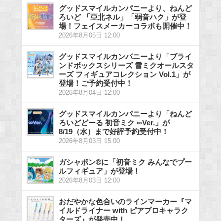
グッドスマイルカンパニーより、ねんど
ろいど 「亞北ネル」「弱音ハク」が登
場！フェイスメーカーコラボも開催中！
2026年8月05日 12:00
グッドスマイルカンパニーより「ブライ
ンドボックスシリーズ 雪ミクオールスタ
ーズ フィギュアコレクション Vol.1」が
登場！ご予約受付中！
2026年8月04日 12:00
グッドスマイルカンパニーより「ねんど
ろいどどーる 初音ミク ∞Ver.」が
8/19（水）まで好評予約受付中！
2026年8月03日 15:00
ガシャポン®に「初音ミク みんなでプー
ルフィギュア」が登場！
2026年8月03日 12:00
おだやかな色合いのラインマーカー『マ
イルドライナー with ピアプロキャラク
ターズ』が発売中！