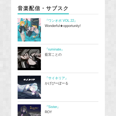
音楽配信・サブスク
『ワンオポ VOL.22』
Wonderful★opportunity!
『ruminate』
藍宮ことの
『サイネリア』
かげぴーぼーる
『Sister』
ROY