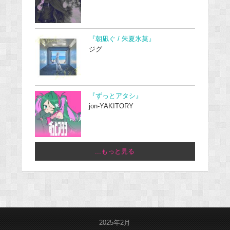
『朝凪ぐ / 朱夏氷菓』
ジグ
『ずっとアタシ』
jon-YAKITORY
...もっと見る
2025年2月