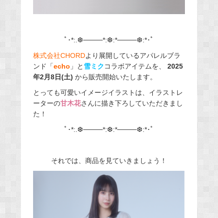
ﾟ･*:.❆
────*:
❆:*
────
❆:*･ﾟ
株式会社CHORD
より展開しているアパレルブラ
ンド「
echo
」と
雪ミク
コラボアイテムを、
2025
年2月8日(土)
から販売開始いたします。
とっても可愛いイメージイラストは、イラストレ
ーターの
甘木花
さんに描き下ろしていただきまし
た！
ﾟ･*:.❆
────*:
❆:*
────
❆:*･ﾟ
それでは、商品を見ていきましょう！