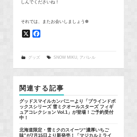
しんでくださいね！
それでは、またお会いしましょう❆
X
F
a
c
e
グッズ
SNOW MIKU
,
アパレル
b
o
o
関連する記事
k
グッドスマイルカンパニーより「ブラインドボ
ックスシリーズ 雪ミクオールスターズ フィギ
ュアコレクション Vol.1」が登場！ご予約受付
中！
北海道限定・雪ミクのスイーツ“濃厚いちご
味”が7月15日より新発売！「マジカルミライ