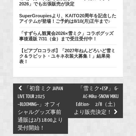
2026」でも出張販売が決定
SuperGroupiesより、KAITO20周年を記念した
アイテムが登場！ご予約は8/10(月)正午まで♪
「すずらん観賞会2026×雪ミク」コラボグッズ
事後通販 7/31（金）まで受注受付中！
【ピアプロコラボ】「2027年ねんどろいど雪ミ
ク＆ラビット・ユキネ衣装大募集！」結果発
表！
Post
「初音ミク JAPAN
「雪ミク×ESP」 G-
navigation
LIVE TOUR 2025
AC-Miku -SNOW MIKU
~BLOOMING~」オフィ
Edition- 2/8（土）
シャルグッズ事前
より販売決定！
通販は2/3 18:00より
受付開始！