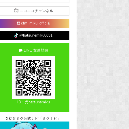
ニコニコチャンネル
cfm_miku_official
@hatsunemiku0831
LINE 友達登録
ID：@hatsunemiku
初音ミク公式ナビ「ミクナビ」