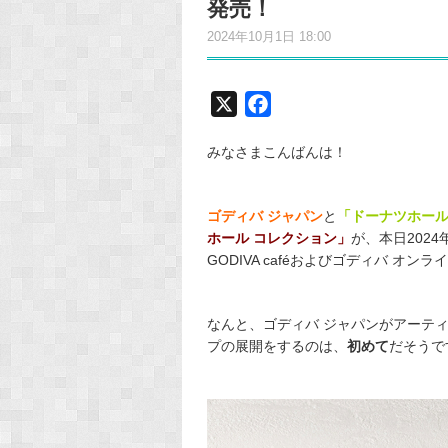
発売！
2024年10月1日 18:00
X
F
a
みなさまこんばんは！
c
e
b
ゴディバ ジャパン
と
「ドーナツホー
o
ホール コレクション」
が、本日202
o
GODIVA caféおよびゴディバ オン
k
なんと、ゴディバ ジャパンがアーテ
プの展開をするのは、
初めて
だそうで