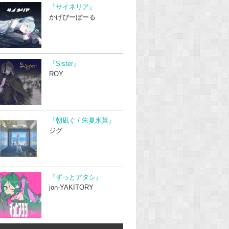
『サイネリア』
かげぴーぼーる
『Sister』
ROY
『朝凪ぐ / 朱夏氷菓』
ジグ
『ずっとアタシ』
jon-YAKITORY