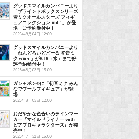
グッドスマイルカンパニーより
「ブラインドボックスシリーズ
雪ミクオールスターズ フィギ
ュアコレクション Vol.1」が登
場！ご予約受付中！
2026年8月04日 12:00
グッドスマイルカンパニーより
「ねんどろいどどーる 初音ミ
ク ∞Ver.」が8/19（水）まで好
評予約受付中！
2026年8月03日 15:00
ガシャポン®に「初音ミク みん
なでプールフィギュア」が登
場！
2026年8月03日 12:00
おだやかな色合いのラインマー
カー『マイルドライナー with
ピアプロキャラクターズ』が発
売中！
2026年7月31日 15:00