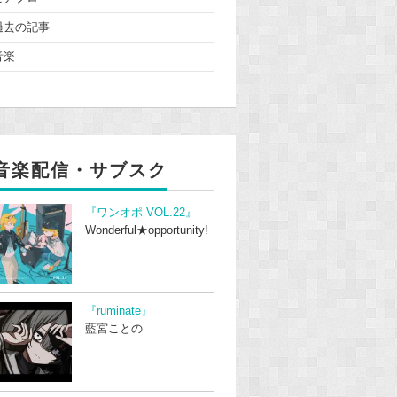
過去の記事
音楽
音楽配信・サブスク
『ワンオポ VOL.22』
Wonderful★opportunity!
『ruminate』
藍宮ことの