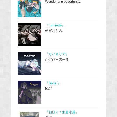
Wonderful★opportunity!
『ruminate』
藍宮ことの
『サイネリア』
かげぴーぼーる
『Sister』
ROY
『朝凪ぐ / 朱夏氷菓』