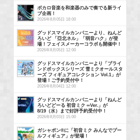
ボカロ音楽を和楽器のみで奏でる新ライ
ブ企画！
2026年8月05日 18:00
グッドスマイルカンパニーより、ねんど
ろいど 「亞北ネル」「弱音ハク」が登
場！フェイスメーカーコラボも開催中！
2026年8月05日 12:00
グッドスマイルカンパニーより「ブライ
ンドボックスシリーズ 雪ミクオールスタ
ーズ フィギュアコレクション Vol.1」が
登場！ご予約受付中！
2026年8月04日 12:00
グッドスマイルカンパニーより「ねんど
ろいどどーる 初音ミク ∞Ver.」が
8/19（水）まで好評予約受付中！
2026年8月03日 15:00
ガシャポン®に「初音ミク みんなでプー
ルフィギュア」が登場！