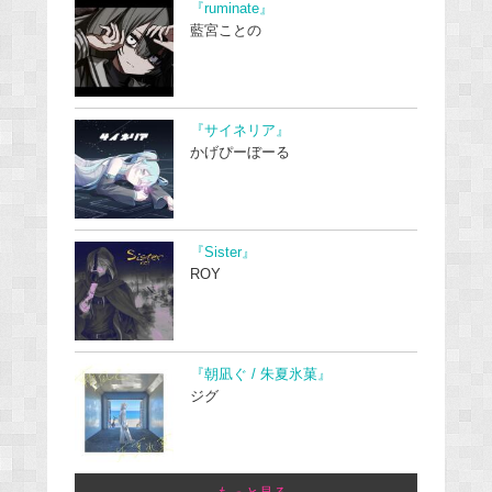
『ruminate』
藍宮ことの
『サイネリア』
かげぴーぼーる
『Sister』
ROY
『朝凪ぐ / 朱夏氷菓』
ジグ