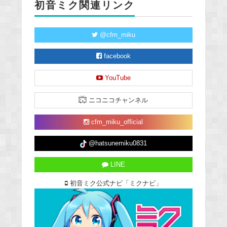
初音ミク関連リンク
@cfm_miku
facebook
YouTube
ニコニコチャンネル
cfm_miku_official
@hatsunemiku0831
LINE
初音ミク公式ナビ「ミクナビ」