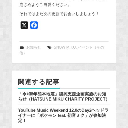
崩さぬようご自愛ください。
それではまた次の更新でお会いしましょう！
X
F
a
c
e
お知らせ
SNOW MIKU
,
イベント（その
他）
b
o
o
k
関連する記事
「令和8年熊本地震」復興支援企画実施のお知
らせ（HATSUNE MIKU CHARITY PROJECT）
YouTube Music Weekend 12.0のDay2ヘッドラ
イナーに「ポケモン feat. 初音ミク」が参加決
定！