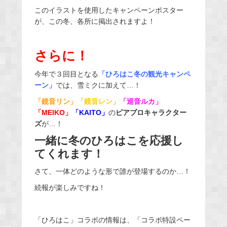
このイラストを使用したキャンペーンポスター
が、この冬、各所に掲出されますよ！
さらに！
今年で３回目となる
「ひろはこ冬の観光キャンペ
ーン」
では、雪ミクに加えて…！
「鏡音リン」
「鏡音レン」
「巡音ルカ」
「MEIKO」
「KAITO」
の
ピアプロキャラクター
ズ
が…！
一緒に冬のひろはこを応援し
てくれます！
さて、一体どのような形で誰が登場するのか…！
続報が楽しみですね！
「ひろはこ」コラボの情報は、「コラボ特設ペー