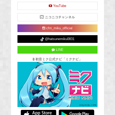
YouTube
ニコニコチャンネル
cfm_miku_official
@hatsunemiku0831
LINE
初音ミク公式ナビ「ミクナビ」