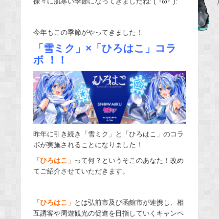
徐々に肌寒い季節になってきましたね: (´･ω･`):
b
o
今年もこの季節がやってきました！
o
「雪ミク」×「ひろはこ」コラ
k
ボ ！！
昨年に引き続き「雪ミク」と「ひろはこ」のコラ
ボが実施されることになりました！
「ひろはこ」
って何？というそこのあなた！改め
てご紹介させていただきます。
「ひろはこ」
とは弘前市及び函館市が連携し、相
互誘客や周遊観光の促進を目指していくキャンペ