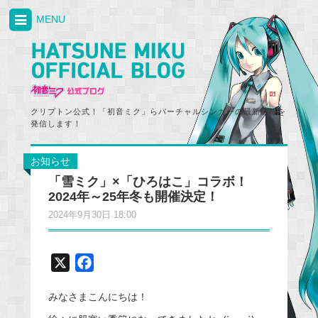
MENU
クリプトン公式！「初音ミク」らバーチャルシンガーの最新情報を
発信します！
お知らせ
「雪ミク」×「ひろはこ」コラボ！
2024年～25年冬も開催決定！
2024年9月30日 18:00
X
F
a
みなさまこんにちは！
c
e