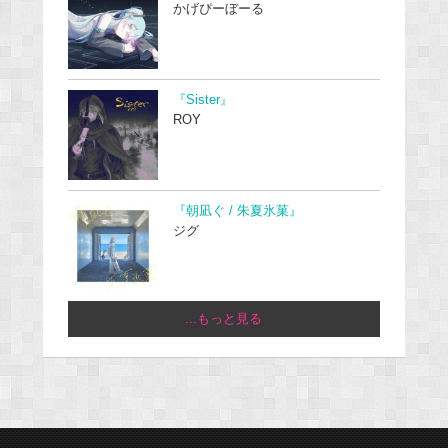
かげぴーぼーる
『Sister』
ROY
『朝凪ぐ / 朱夏氷菓』
ジグ
...もっと見る