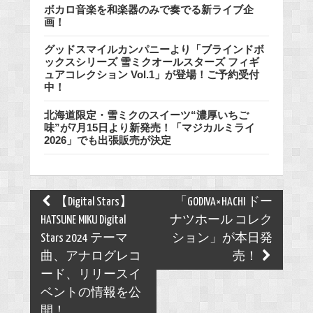
ボカロ音楽を和楽器のみで奏でる新ライブ企
画！
グッドスマイルカンパニーより「ブラインドボ
ックスシリーズ 雪ミクオールスターズ フィギ
ュアコレクション Vol.1」が登場！ご予約受付
中！
北海道限定・雪ミクのスイーツ“濃厚いちご
味”が7月15日より新発売！「マジカルミライ
2026」でも出張販売が決定
Post
【Digital Stars】
「GODIVA×HACHI ドー
navigation
HATSUNE MIKU Digital
ナツホール コレク
Stars 2024 テーマ
ション」が本日発
曲、アナログレコ
売！
ード、リリースイ
ベントの情報を公
開！