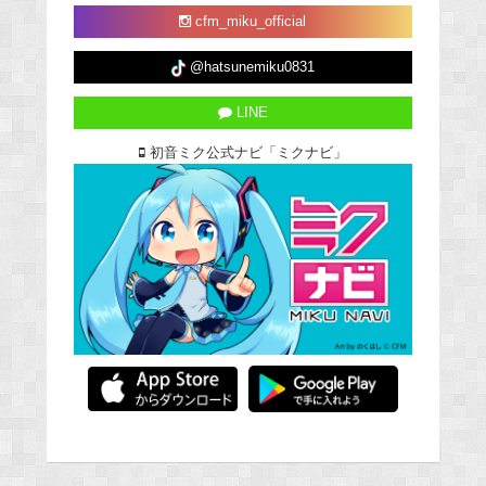
cfm_miku_official
@hatsunemiku0831
LINE
初音ミク公式ナビ「ミクナビ」