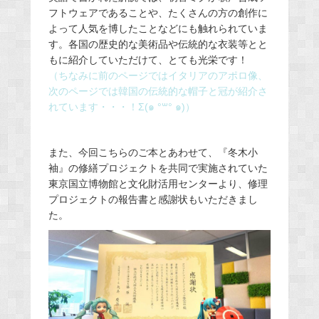
フトウェアであることや、たくさんの方の創作に
よって人気を博したことなどにも触れられていま
す。各国の歴史的な美術品や伝統的な衣装等とと
もに紹介していただけて、とても光栄です！
（ちなみに前のページではイタリアのアポロ像、
次のページでは韓国の伝統的な帽子と冠が紹介さ
れています・・・！Σ(๑ °꒳° ๑)）
また、今回こちらのご本とあわせて、『冬木小
袖』の修繕プロジェクトを共同で実施されていた
東京国立博物館と文化財活用センターより、修理
プロジェクトの報告書と感謝状もいただきまし
た。