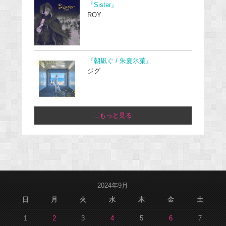
『Sister』
ROY
『朝凪ぐ / 朱夏氷菓』
ジグ
...もっと見る
2024年9月
日
月
火
水
木
金
土
1
2
3
4
5
6
7