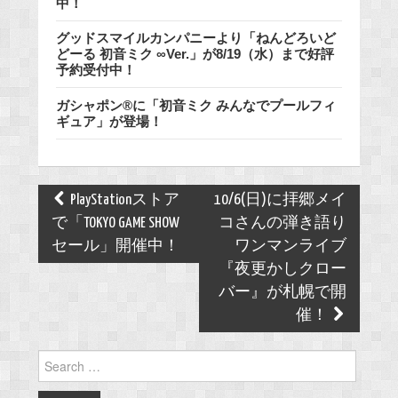
中！
グッドスマイルカンパニーより「ねんどろいど
どーる 初音ミク ∞Ver.」が8/19（水）まで好評
予約受付中！
ガシャポン®に「初音ミク みんなでプールフィ
ギュア」が登場！
Post
PlayStationストア
10/6(日)に拝郷メイ
navigation
で「TOKYO GAME SHOW
コさんの弾き語り
セール」開催中！
ワンマンライブ
『夜更かしクロー
バー』が札幌で開
催！
Search
for: