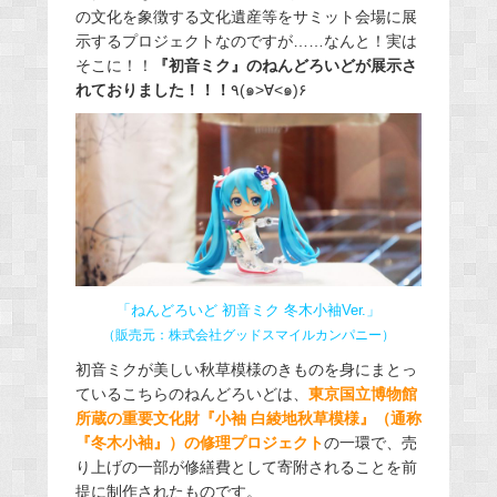
の文化を象徴する文化遺産等をサミット会場に展
示するプロジェクトなのですが……なんと！実は
そこに！！
『初音ミク』のねんどろいどが展示さ
れておりました！！！
٩
(
๑
>
∀
<
๑
)
۶
「ねんどろいど 初音ミク 冬木小袖Ver.」
（販売元：株式会社グッドスマイルカンパニー）
初音ミクが美しい秋草模様のきものを身にまとっ
ているこちらのねんどろいどは、
東京国立博物館
所蔵の重要文化財『小袖 白綾地秋草模様』（通称
『冬木小袖』）の修理プロジェクト
の一環で、売
り上げの一部が修繕費として寄附されることを前
提に制作されたものです。