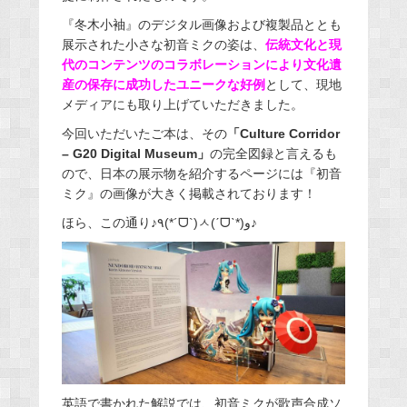
『冬木小袖』のデジタル画像および複製品ととも
展示された小さな初音ミクの姿は、
伝統文化と現
代のコンテンツのコラボレーションにより文化遺
産の保存に成功したユニークな好例
として、現地
メディアにも取り上げていただきました。
今回いただいたご本は、その
「Culture Corridor
– G20 Digital Museum」
の完全図録と言えるも
ので、日本の展示物を紹介するページには『初音
ミク』の画像が大きく掲載されております！
ほら、この通り♪
٩
(*´
ᗜ
`)
ㅅ
(
ˊ
ᗜ
ˋ
*)
و♪
英語で書かれた解説では、初音ミクが歌声合成ソ