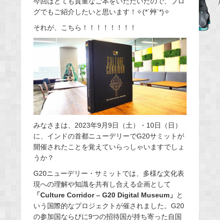
今回はとても貴重なご本をいただいたので、ブロ
グでもご紹介したいと思います！✧
(*´
艸
`*)
✧
b
o
それが、こちら！！！！！！！！
o
k
みなさまは、2023年9月9日（土）・10日（日）
に、インドの首都ニューデリーでG20サミットが
開催されたことを覚えていらっしゃいますでしょ
うか？
G20ニューデリー・サミットでは、多様な文化表
現への理解や知識を共有し合える企画として
「Culture Corridor – G20 Digital Museum」
と
いう国際的なプロジェクトが催されました。G20
の参加国ならびに9つの招待国が持ち寄った自国