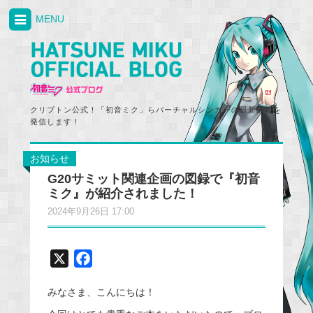
MENU
クリプトン公式！「初音ミク」らバーチャルシンガーの最新情報を
発信します！
お知らせ
G20サミット関連企画の図録で『初音
ミク』が紹介されました！
2024年9月26日 17:00
X
F
a
みなさま、こんにちは！
c
e