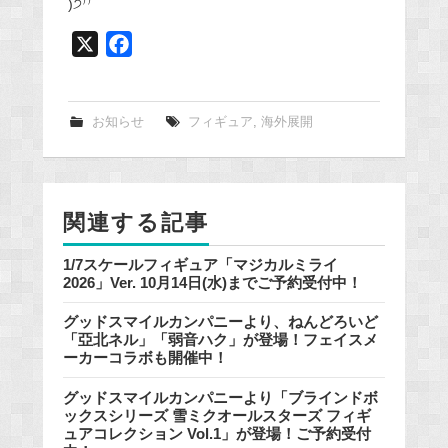
)੭⁾⁾
X
F
a
c
e
お知らせ
フィギュア
,
海外展開
b
o
o
関連する記事
k
1/7スケールフィギュア「マジカルミライ
2026」Ver. 10月14日(水)までご予約受付中！
グッドスマイルカンパニーより、ねんどろいど
「亞北ネル」「弱音ハク」が登場！フェイスメ
ーカーコラボも開催中！
グッドスマイルカンパニーより「ブラインドボ
ックスシリーズ 雪ミクオールスターズ フィギ
ュアコレクション Vol.1」が登場！ご予約受付