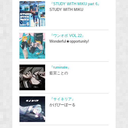
『STUDY WITH MIKU part 6』
STUDY WITH MIKU
『ワンオポ VOL.22』
Wonderful★opportunity!
『ruminate』
藍宮ことの
『サイネリア』
かげぴーぼーる