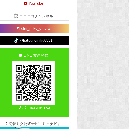
YouTube
ニコニコチャンネル
cfm_miku_official
@hatsunemiku0831
LINE 友達登録
ID：@hatsunemiku
初音ミク公式ナビ「ミクナビ」