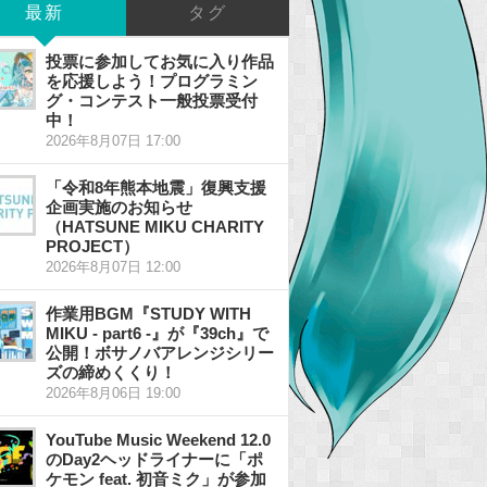
最新
タグ
投票に参加してお気に入り作品
を応援しよう！プログラミン
グ・コンテスト一般投票受付
中！
2026年8月07日 17:00
「令和8年熊本地震」復興支援
企画実施のお知らせ
（HATSUNE MIKU CHARITY
PROJECT）
2026年8月07日 12:00
作業用BGM『STUDY WITH
MIKU - part6 -』が『39ch』で
公開！ボサノバアレンジシリー
ズの締めくくり！
2026年8月06日 19:00
YouTube Music Weekend 12.0
のDay2ヘッドライナーに「ポ
ケモン feat. 初音ミク」が参加