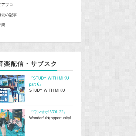
ピアプロ
過去の記事
音楽
音楽配信・サブスク
『STUDY WITH MIKU
part 6』
STUDY WITH MIKU
『ワンオポ VOL.22』
Wonderful★opportunity!