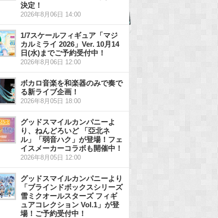
決定！
2026年8月06日 14:00
1/7スケールフィギュア「マジ
カルミライ 2026」Ver. 10月14
日(水)までご予約受付中！
2026年8月06日 12:00
ボカロ音楽を和楽器のみで奏で
る新ライブ企画！
2026年8月05日 18:00
グッドスマイルカンパニーよ
り、ねんどろいど 「亞北ネ
ル」「弱音ハク」が登場！フェ
イスメーカーコラボも開催中！
2026年8月05日 12:00
グッドスマイルカンパニーより
「ブラインドボックスシリーズ
雪ミクオールスターズ フィギ
ュアコレクション Vol.1」が登
場！ご予約受付中！