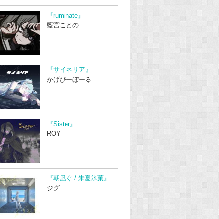
『ruminate』
藍宮ことの
『サイネリア』
かげぴーぼーる
『Sister』
ROY
『朝凪ぐ / 朱夏氷菓』
ジグ