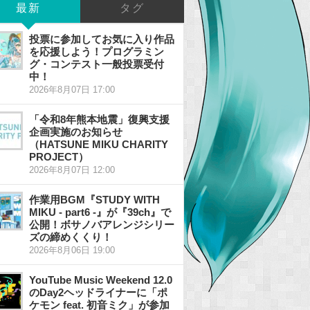
最新
タグ
投票に参加してお気に入り作品
を応援しよう！プログラミン
グ・コンテスト一般投票受付
中！
2026年8月07日 17:00
「令和8年熊本地震」復興支援
企画実施のお知らせ
（HATSUNE MIKU CHARITY
PROJECT）
2026年8月07日 12:00
作業用BGM『STUDY WITH
MIKU - part6 -』が『39ch』で
公開！ボサノバアレンジシリー
ズの締めくくり！
2026年8月06日 19:00
YouTube Music Weekend 12.0
のDay2ヘッドライナーに「ポ
ケモン feat. 初音ミク」が参加