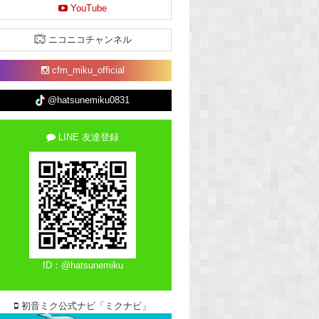
YouTube
ニコニコチャンネル
cfm_miku_official
@hatsunemiku0831
LINE 友達登録
ID：@hatsunemiku
初音ミク公式ナビ「ミクナビ」