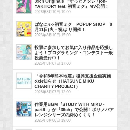
39ch Originals 『ずっとアタシ / jon-
YAKITORY feat. 初音ミク』MV公開！
2026年8月10日 19:00
ばなにゃ×初音ミク POPUP SHOP 8
月11日(火・祝)より開催！
2026年8月10日 15:00
投票に参加してお気に入り作品を応援し
よう！プログラミング・コンテスト一般
投票受付中！
2026年8月07日 17:00
「令和8年熊本地震」復興支援企画実施
のお知らせ（HATSUNE MIKU
CHARITY PROJECT）
2026年8月07日 12:00
作業用BGM『STUDY WITH MIKU -
part6 -』が『39ch』で公開！ボサノバア
レンジシリーズの締めくくり！
2026年8月06日 19:00