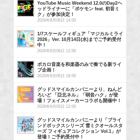
YouTube Music Weekend 12.0のDay2ヘ
ッドライナーに「ポケモン feat. 初音ミ
ク」が参加決定！
2026年8月06日 14:00
1/7スケールフィギュア「マジカルミライ
2026」Ver. 10月14日(水)までご予約受付
中！
2026年8月06日 12:00
ボカロ音楽を和楽器のみで奏でる新ライ
ブ企画！
2026年8月05日 18:00
グッドスマイルカンパニーより、ねんど
ろいど 「亞北ネル」「弱音ハク」が登
場！フェイスメーカーコラボも開催中！
2026年8月05日 12:00
グッドスマイルカンパニーより「ブライ
ンドボックスシリーズ 雪ミクオールスタ
ーズ フィギュアコレクション Vol.1」が
登場！ご予約受付中！