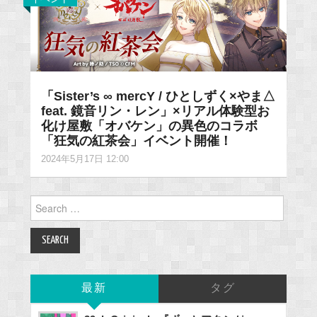
「Sister’s ∞ mercY / ひとしずく×やま△
feat. 鏡音リン・レン」×リアル体験型お
化け屋敷「オバケン」の異色のコラボ
「狂気の紅茶会」イベント開催！
2024年5月17日 12:00
Search
for:
最新
タグ