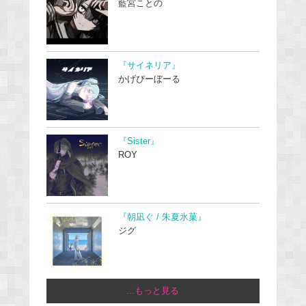
藍宮ことの
『サイネリア』
かげぴーぼーる
『Sister』
ROY
『朝凪ぐ / 朱夏氷菓』
ジグ
...もっと見る