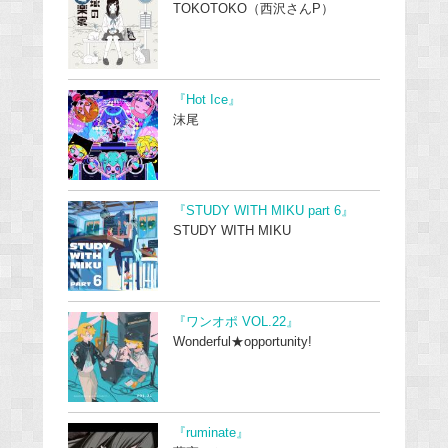
TOKOTOKO（西沢さんP）
『Hot Ice』
沫尾
『STUDY WITH MIKU part 6』
STUDY WITH MIKU
『ワンオポ VOL.22』
Wonderful★opportunity!
『ruminate』