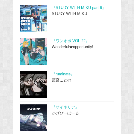
『STUDY WITH MIKU part 6』
STUDY WITH MIKU
『ワンオポ VOL.22』
Wonderful★opportunity!
『ruminate』
藍宮ことの
『サイネリア』
かげぴーぼーる