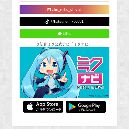
cfm_miku_official
@hatsunemiku0831
LINE
初音ミク公式ナビ「ミクナビ」