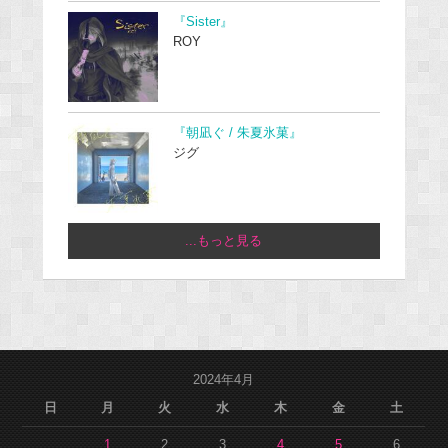
『Sister』
ROY
『朝凪ぐ / 朱夏氷菓』
ジグ
...もっと見る
2024年4月
日
月
火
水
木
金
土
1
2
3
4
5
6