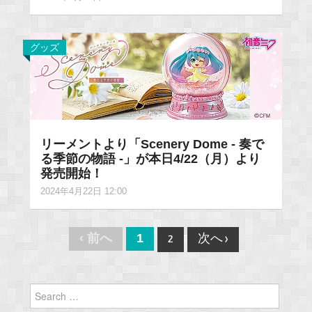
グッズ
リーメントより「Scenery Dome - 奏で
る季節の物語 -」が本日4/22（月）より
発売開始！
2024年4月22日 12:00
Post
‹ 前へ
1
2
次へ ›
navigation
Search
for: