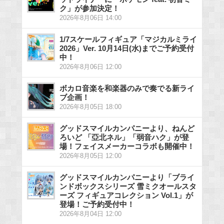
ク」が参加決定！
2026年8月06日 14:00
1/7スケールフィギュア「マジカルミライ
2026」Ver. 10月14日(水)までご予約受付
中！
2026年8月06日 12:00
ボカロ音楽を和楽器のみで奏でる新ライ
ブ企画！
2026年8月05日 18:00
グッドスマイルカンパニーより、ねんど
ろいど 「亞北ネル」「弱音ハク」が登
場！フェイスメーカーコラボも開催中！
2026年8月05日 12:00
グッドスマイルカンパニーより「ブライ
ンドボックスシリーズ 雪ミクオールスタ
ーズ フィギュアコレクション Vol.1」が
登場！ご予約受付中！
2026年8月04日 12:00