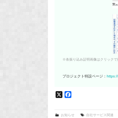
※各振り込み証明画像はクリックで
プロジェクト特設ページ：
https:
X
F
a
c
e
お知らせ
自社サービス関連