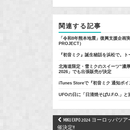
b
o
o
関連する記事
k
「令和8年熊本地震」復興支援企画実施のお
PROJECT）
『初音ミク』誕生秘話を浜松で。ト
北海道限定・雪ミクのスイーツ“濃厚
2026」でも出張販売が決定
iTunes Storeで『初音ミク 
UFOの日に「日清焼そばU.F.O.
Post
MIKU EXPO 2024 ヨーロッパツ
navigation
催決定!!