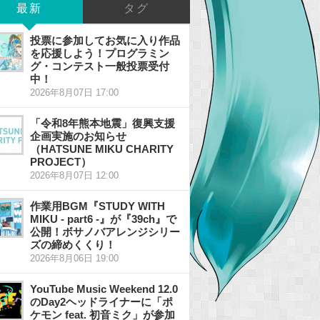
最新
タグ
投票に参加してお気に入り作品
を応援しよう！プログラミン
グ・コンテスト一般投票受付
中！
2026年8月07日 17:00
「令和8年熊本地震」復興支援
企画実施のお知らせ
（HATSUNE MIKU CHARITY
PROJECT）
2026年8月07日 12:00
作業用BGM『STUDY WITH
MIKU - part6 -』が『39ch』で
公開！ボサノバアレンジシリー
ズの締めくくり！
2026年8月06日 19:00
YouTube Music Weekend 12.0
のDay2ヘッドライナーに「ポ
ケモン feat. 初音ミク」が参加