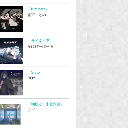
『ruminate』
藍宮ことの
『サイネリア』
かげぴーぼーる
『Sister』
ROY
『朝凪ぐ / 朱夏氷菓』
ジグ