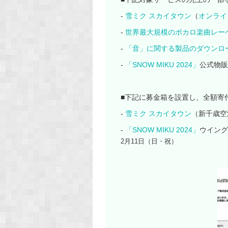
-
雪ミク スカイタウン
（
オンライ
-
世界最大規模のボカロ楽曲レー
-
「音」に関する製品のダウンロード
-
「SNOW MIKU 2024」
公式物販
■下記に募金箱を設置し、全額寄
-
雪ミク スカイタウン
（新千歳空
-
「SNOW MIKU 2024」
ウイング
2月11日（日・祝）