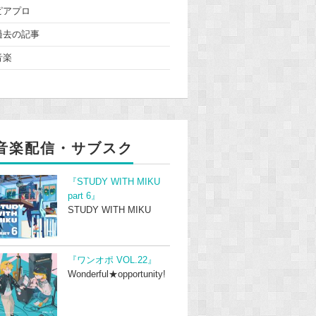
ピアプロ
過去の記事
音楽
音楽配信・サブスク
『STUDY WITH MIKU
part 6』
STUDY WITH MIKU
『ワンオポ VOL.22』
Wonderful★opportunity!