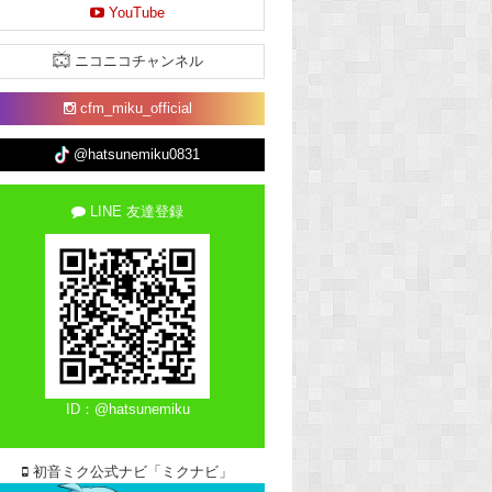
YouTube
ニコニコチャンネル
cfm_miku_official
@hatsunemiku0831
LINE 友達登録
ID：@hatsunemiku
初音ミク公式ナビ「ミクナビ」