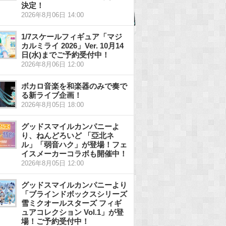
決定！
2026年8月06日 14:00
1/7スケールフィギュア「マジ
カルミライ 2026」Ver. 10月14
日(水)までご予約受付中！
2026年8月06日 12:00
ボカロ音楽を和楽器のみで奏で
る新ライブ企画！
2026年8月05日 18:00
グッドスマイルカンパニーよ
り、ねんどろいど 「亞北ネ
ル」「弱音ハク」が登場！フェ
イスメーカーコラボも開催中！
2026年8月05日 12:00
グッドスマイルカンパニーより
「ブラインドボックスシリーズ
雪ミクオールスターズ フィギ
ュアコレクション Vol.1」が登
場！ご予約受付中！