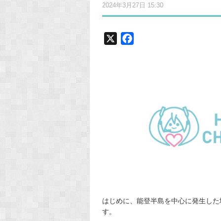
2024年3月27日 15:30
X
F
a
c
e
b
o
o
k
はじめに、能登半島を中心に発生した
す。