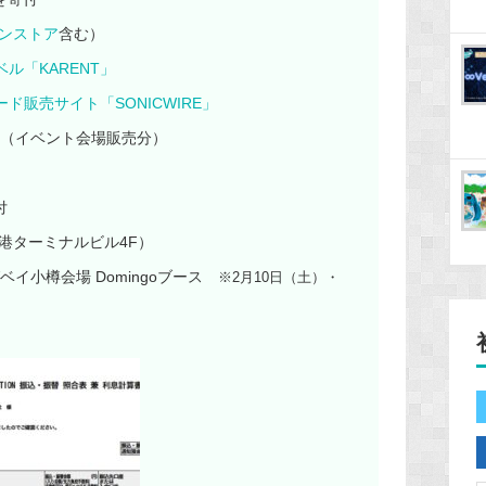
ンストア
含む）
ベル「
KARENT
」
販売サイト「SONICWIRE」
（イベント会場販売分）
付
港ターミナルビル4F）
ベイ小樽会場 Domingoブース
※2月10日（土）・