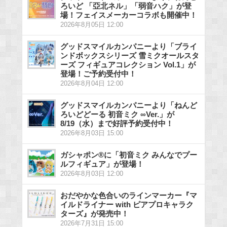
ろいど 「亞北ネル」「弱音ハク」が登
場！フェイスメーカーコラボも開催中！
2026年8月05日 12:00
グッドスマイルカンパニーより「ブライ
ンドボックスシリーズ 雪ミクオールスタ
ーズ フィギュアコレクション Vol.1」が
登場！ご予約受付中！
2026年8月04日 12:00
グッドスマイルカンパニーより「ねんど
ろいどどーる 初音ミク ∞Ver.」が
8/19（水）まで好評予約受付中！
2026年8月03日 15:00
ガシャポン®に「初音ミク みんなでプー
ルフィギュア」が登場！
2026年8月03日 12:00
おだやかな色合いのラインマーカー『マ
イルドライナー with ピアプロキャラク
ターズ』が発売中！
2026年7月31日 15:00