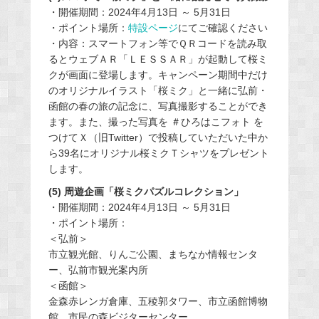
・開催期間：2024年4月13日 ～ 5月31日
・ポイント場所：
特設ページ
にてご確認ください
・内容：スマートフォン等でＱＲコードを読み取
るとウェブＡＲ「ＬＥＳＳＡＲ」が起動して桜ミ
クが画面に登場します。キャンペーン期間中だけ
のオリジナルイラスト「桜ミク」と一緒に弘前・
函館の春の旅の記念に、写真撮影することができ
ます。また、撮った写真を ＃ひろはこフォト を
つけてＸ（旧Twitter）で投稿していただいた中か
ら39名にオリジナル桜ミクＴシャツをプレゼント
します。
(5) 周遊企画「桜ミクパズルコレクション」
・開催期間：2024年4月13日 ～ 5月31日
・ポイント場所：
＜弘前＞
市立観光館、りんご公園、まちなか情報センタ
ー、弘前市観光案内所
＜函館＞
金森赤レンガ倉庫、五稜郭タワー、市立函館博物
館、市民の森ビジターセンター