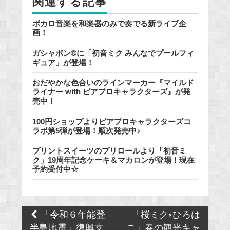
関連する記事
ボカロ音楽を和楽器のみで奏でる新ライブ企
画！
ガシャポン®に「初音ミク みんなでプールフィ
ギュア」が登場！
おだやかな色合いのラインマーカー『マイルド
ライナー with ピアプロキャラクターズ』が発
売中！
100円ショップよりピアプロキャラクターズコ
ラボ第5弾が登場！順次発売中♪
プリントスイーツのプリロールより「初音ミ
ク」19周年記念ケーキ＆マカロンが登場！現在
予約受付中☆
Post
「令和６年能登
「桜ミク×ひろは
navigation
半島地震」復興支
こ」春の観光キャ