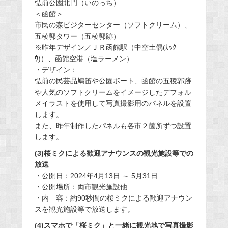
弘前公園北門（いのっち）
＜函館＞
市民の森ビジターセンター（ソフトクリーム）、
五稜郭タワー（五稜郭跡）
※昨年デザイン／ＪＲ函館駅（中空土偶(ｶｯｸ
ｳ)）、函館空港（塩ラーメン）
・デザイン：
弘前の民芸品鳩笛や公園ボート、函館の五稜郭跡
や人気のソフトクリームをイメージしたデフォル
メイラストを使用して写真撮影用のパネルを設置
します。
また、昨年制作したパネルも各市２箇所ずつ設置
します。
(3)桜ミクによる歓迎アナウンスの観光施設等での
放送
・公開日：2024年4月13日 ～ 5月31日
・公開場所：両市観光施設他
・内 容：約90秒間の桜ミクによる歓迎アナウン
スを観光施設等で放送します。
(4)スマホで「桜ミク」と一緒に観光地で写真撮影