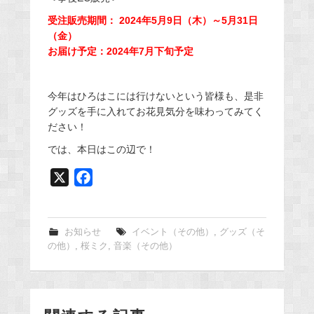
受注販売期間： 2024年5月9日（木）～5月31日
（金）
お届け予定：2024年7月下旬予定
今年はひろはこには行けないという皆様も、是非
グッズを手に入れてお花見気分を味わってみてく
ださい！
では、本日はこの辺で！
X
F
a
c
e
お知らせ
イベント（その他）
,
グッズ（そ
の他）
,
桜ミク
,
音楽（その他）
b
o
o
k