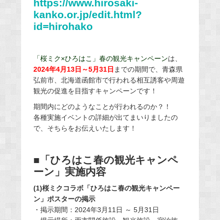
https://www.hirosaki-
kanko.or.jp/edit.html?
id=hirohako
「桜ミク×ひろはこ」春の観光キャンペーン
は、
2024年4月13日～5月31日
までの期間で、青森県
弘前市、北海道函館市で行われる相互誘客や周遊
観光の促進を目指すキャンペーンです！
期間内にどのようなことが行われるのか？！
各種実施イベントの詳細が出てまいりましたの
で、そちらをお伝えいたします！
■「ひろはこ春の観光キャンペ
ーン」実施内容
(1)桜ミクコラボ「ひろはこ春の観光キャンペー
ン」ポスターの掲示
・掲示期間：2024年3月11日 ～ 5月31日