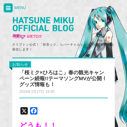
MENU
クリプトン公式！「初音ミク」らバーチャルシンガーの最新情報を
発信します！
お知らせ
「桜ミク×ひろはこ」春の観光キャン
ペーン続報!!テーマソングMVが公開！
グッズ情報も！
2024年3月27日 18:00
X
F
a
どうも！！
c