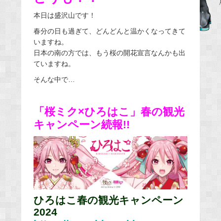
e
本日は盛沢山です！
b
春分の日も過ぎて、どんどんと温かくなってきて
o
いますね。
o
日本の南の方では、もう桜の開花宣言なんかも出
k
ていますね。
そんな中で…
「桜ミク×ひろはこ」春の観光
キャンペーン続報!!
ひろはこ春の観光キャンペーン
2024