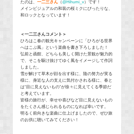
たのは、
一二三さん
（
@Hihumi_v
）です！
メインビジュアルの和装の桜ミクにぴったりな、
和ロックとなっています！
＜一二三さんコメント＞
ひろはこ春の観光キャンペーンに「ひろがる世界
へはこぶ風」という楽曲を書き下ろしました！
弘前と函館、どちらも美しく開けた景観が魅力的
で、そこを駆け抜けてゆく風をイメージして作詞
しました。
雪が解けて草木が顔を出す様に、陰の努力が実る
様に、身近な人の支えに気付かされる様に、春と
は“目に見えないもの”が徐々に見えてくる季節だ
と考えています。
皆様の旅行が、幸せや喜びなど目に見えないもの
をたくさん感じられるものになれば幸いです。
明るく前向きな楽曲に仕上げましたので、ぜひ旅
のお供に聴いてみてください！