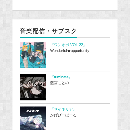
音楽配信・サブスク
『ワンオポ VOL.22』
Wonderful★opportunity!
『ruminate』
藍宮ことの
『サイネリア』
かげぴーぼーる