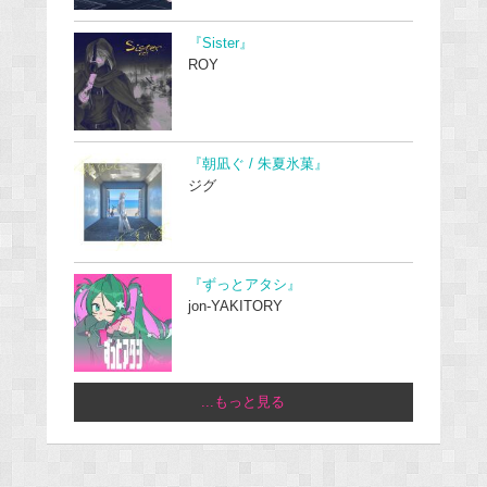
『Sister』
ROY
『朝凪ぐ / 朱夏氷菓』
ジグ
『ずっとアタシ』
jon-YAKITORY
...もっと見る