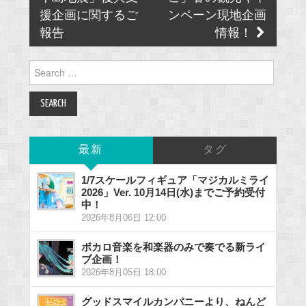
援企画に関するご
ンペーン現地企画
報告
情報！
Search
for:
最新
タグ
1/7スケールフィギュア「マジカルミライ
2026」Ver. 10月14日(水)までご予約受付
中！
2026年8月06日 12:00
ボカロ音楽を和楽器のみで奏でる新ライ
ブ企画！
2026年8月05日 18:00
グッドスマイルカンパニーより、ねんど