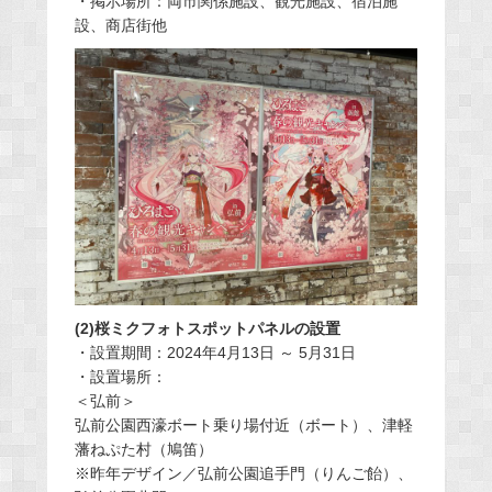
・掲示場所：両市関係施設、観光施設、宿泊施
設、商店街他
(2)桜ミクフォトスポットパネルの設置
・設置期間：2024年4月13日 ～ 5月31日
・設置場所：
＜弘前＞
弘前公園西濠ボート乗り場付近（ボート）、津軽
藩ねぷた村（鳩笛）
※昨年デザイン／弘前公園追手門（りんご飴）、