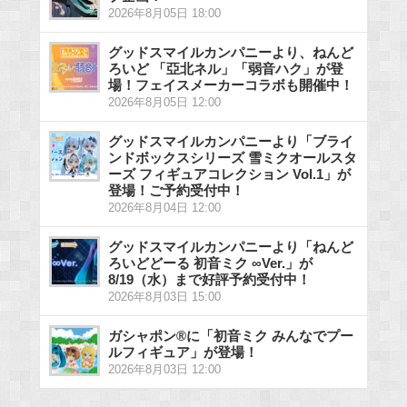
2026年8月05日 18:00
グッドスマイルカンパニーより、ねんど
ろいど 「亞北ネル」「弱音ハク」が登
場！フェイスメーカーコラボも開催中！
2026年8月05日 12:00
グッドスマイルカンパニーより「ブライ
ンドボックスシリーズ 雪ミクオールスタ
ーズ フィギュアコレクション Vol.1」が
登場！ご予約受付中！
2026年8月04日 12:00
グッドスマイルカンパニーより「ねんど
ろいどどーる 初音ミク ∞Ver.」が
8/19（水）まで好評予約受付中！
2026年8月03日 15:00
ガシャポン®に「初音ミク みんなでプー
ルフィギュア」が登場！
2026年8月03日 12:00