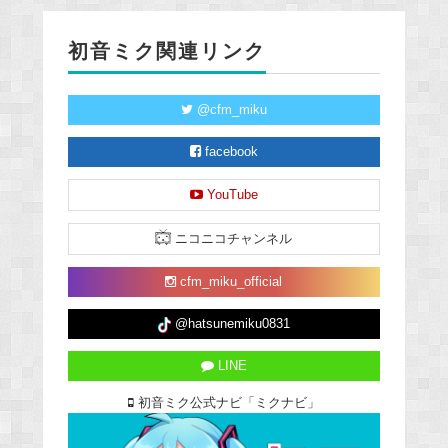
初音ミク関連リンク
@cfm_miku
facebook
YouTube
ニコニコチャンネル
cfm_miku_official
@hatsunemiku0831
LINE
初音ミク公式ナビ「ミクナビ」