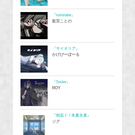
『ruminate』
藍宮ことの
『サイネリア』
かげぴーぼーる
『Sister』
ROY
『朝凪ぐ / 朱夏氷菓』
ジグ