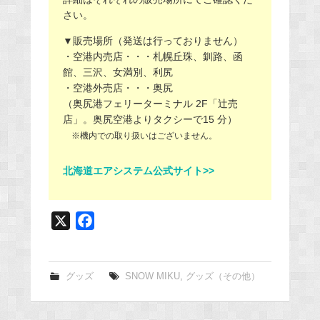
さい。
▼販売場所（発送は行っておりません）
・空港内売店・・・札幌丘珠、釧路、函
館、三沢、女満別、利尻
・空港外売店・・・奥尻
（奥尻港フェリーターミナル 2F「辻売
店」。奥尻空港よりタクシーで15 分）
※機内での取り扱いはございません。
北海道エアシステム公式サイト>>
X
F
a
c
e
グッズ
SNOW MIKU
,
グッズ（その他）
b
o