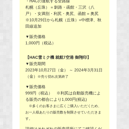
・HACの運航する全路線
札幌（丘珠） = 釧路・函館・三沢（八
戸）・女満別・利尻・奥尻、函館 = 奥尻
※10月29日から札幌（丘珠）=中標津、秋
田線追加
▼販売価格
1,000円（税込）
【HAC雪ミク機 就航7空港 御翔印】
▼販売期間
2023年10月27日（金） ～ 2024年3月31日
（金）
※売り切れ次第終了
▼販売価格
999円（税込） ※利尻は自動販売機によ
る販売の都合により1,000円(税込)
※多くのお客さまに広くご購入いただくため、
お一人様あたりの販売数を制限させていただきま
す。
詳細はそれぞれの販売場所にてご確認くだ