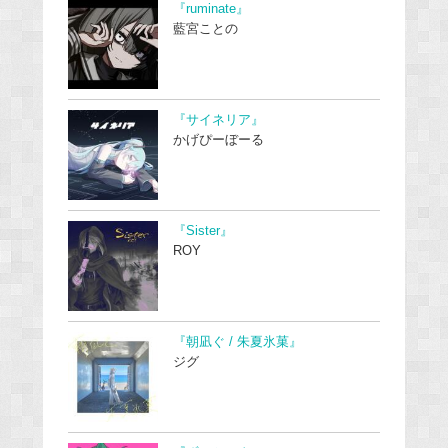
『ruminate』
藍宮ことの
『サイネリア』
かげぴーぼーる
『Sister』
ROY
『朝凪ぐ / 朱夏氷菓』
ジグ