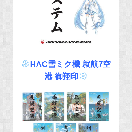
HAC雪ミク機 就航7空
港 御翔印