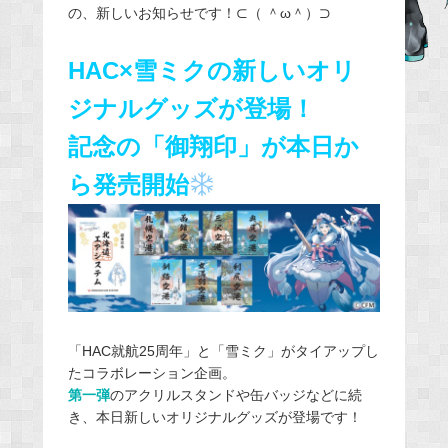
の、新しいお知らせです！⊂（ ＾ω＾）⊃
e
b
HAC×雪ミクの新しいオリ
o
o
ジナルグッズが登場！
k
記念の「御翔印」が本日か
ら発売開始
「HAC就航25周年」と「雪ミク」がタイアップし
たコラボレーション企画。
第一弾
のアクリルスタンドや缶バッジなどに続
き、本日新しいオリジナルグッズが登場です！