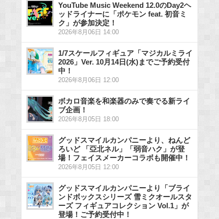
YouTube Music Weekend 12.0のDay2ヘ
ッドライナーに「ポケモン feat. 初音ミ
ク」が参加決定！
2026年8月06日 14:00
1/7スケールフィギュア「マジカルミライ
2026」Ver. 10月14日(水)までご予約受付
中！
2026年8月06日 12:00
ボカロ音楽を和楽器のみで奏でる新ライ
ブ企画！
2026年8月05日 18:00
グッドスマイルカンパニーより、ねんど
ろいど 「亞北ネル」「弱音ハク」が登
場！フェイスメーカーコラボも開催中！
2026年8月05日 12:00
グッドスマイルカンパニーより「ブライ
ンドボックスシリーズ 雪ミクオールスタ
ーズ フィギュアコレクション Vol.1」が
登場！ご予約受付中！