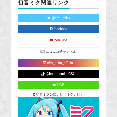
初音ミク関連リンク
@cfm_miku
facebook
YouTube
ニコニコチャンネル
cfm_miku_official
@hatsunemiku0831
LINE
初音ミク公式ナビ「ミクナビ」