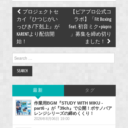
Post
プロジェクトセ
【ピアプロ公式コ
navigation
カイ『ひつじがい
ラボ】「Fit Boxing
っぴき/下剋上』が
feat. 初音ミク×piapro
KARENTより配信開
」募集を締め切り
始！
ました！
Search
for:
最新
タグ
作業用BGM『STUDY WITH MIKU -
part6 -』が『39ch』で公開！ボサノバア
レンジシリーズの締めくくり！
2026年8月06日 19:00