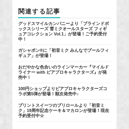
o
関連する記事
k
グッドスマイルカンパニーより「ブラインドボ
ックスシリーズ 雪ミクオールスターズ フィギ
ュアコレクション Vol.1」が登場！ご予約受付
中！
ガシャポン®に「初音ミク みんなでプールフィ
ギュア」が登場！
おだやかな色合いのラインマーカー『マイルド
ライナー with ピアプロキャラクターズ』が発
売中！
100円ショップよりピアプロキャラクターズコ
ラボ第5弾が登場！順次発売中♪
プリントスイーツのプリロールより「初音ミ
ク」19周年記念ケーキ＆マカロンが登場！現在
予約受付中☆