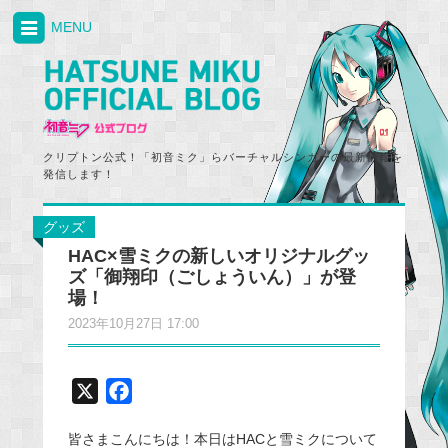
MENU
クリプトン公式！「初音ミク」らバーチャルシンガーの最新情報を
発信します！
グッズ
HAC×雪ミクの新しいオリジナルグッ
ズ「御翔印（ごしょういん）」が登
場！
2023年10月27日 17:00
X
F
a
皆さまこんにちは！本日はHACと雪ミクについて
c