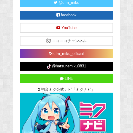
@cfm_miku
facebook
YouTube
ニコニコチャンネル
cfm_miku_official
@hatsunemiku0831
LINE
初音ミク公式ナビ「ミクナビ」