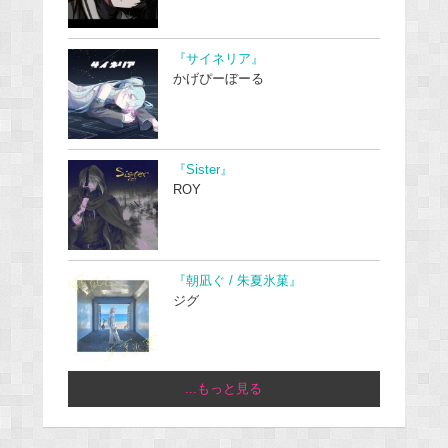
『サイネリア』
かげぴーぼーる
『Sister』
ROY
『朝凪ぐ / 朱夏氷菓』
ジグ
...もっと見る