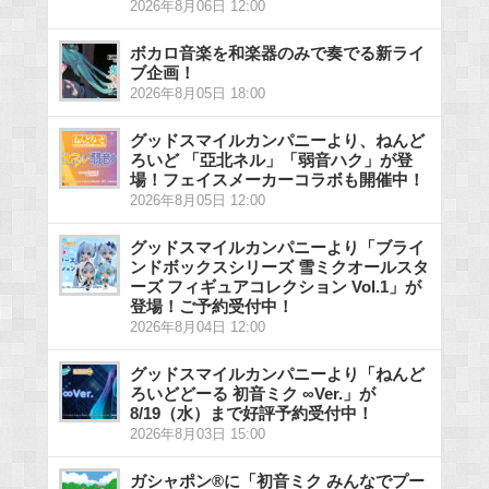
2026年8月06日 12:00
ボカロ音楽を和楽器のみで奏でる新ライ
ブ企画！
2026年8月05日 18:00
グッドスマイルカンパニーより、ねんど
ろいど 「亞北ネル」「弱音ハク」が登
場！フェイスメーカーコラボも開催中！
2026年8月05日 12:00
グッドスマイルカンパニーより「ブライ
ンドボックスシリーズ 雪ミクオールスタ
ーズ フィギュアコレクション Vol.1」が
登場！ご予約受付中！
2026年8月04日 12:00
グッドスマイルカンパニーより「ねんど
ろいどどーる 初音ミク ∞Ver.」が
8/19（水）まで好評予約受付中！
2026年8月03日 15:00
ガシャポン®に「初音ミク みんなでプー