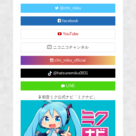
@cfm_miku
facebook
YouTube
ニコニコチャンネル
cfm_miku_official
@hatsunemiku0831
LINE
初音ミク公式ナビ「ミクナビ」