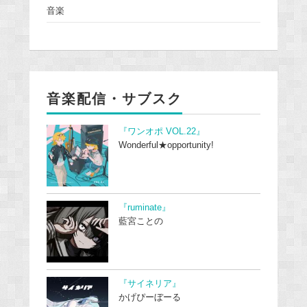
音楽
音楽配信・サブスク
『ワンオポ VOL.22』
Wonderful★opportunity!
『ruminate』
藍宮ことの
『サイネリア』
かげぴーぼーる