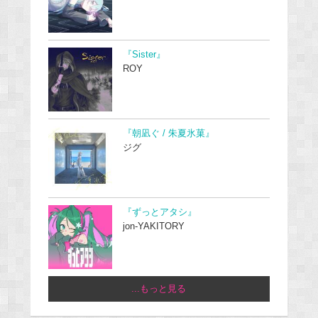
『Sister』
ROY
『朝凪ぐ / 朱夏氷菓』
ジグ
『ずっとアタシ』
jon-YAKITORY
...もっと見る