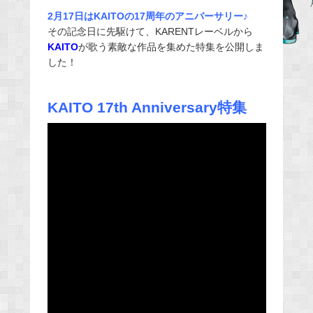
e
2月17日はKAITOの17周年のアニバーサリー♪
その記念日に先駆けて、KARENTレーベルから
b
KAITO
が歌う素敵な作品を集めた特集を公開しま
o
した！
o
k
KAITO 17th Anniversary特集