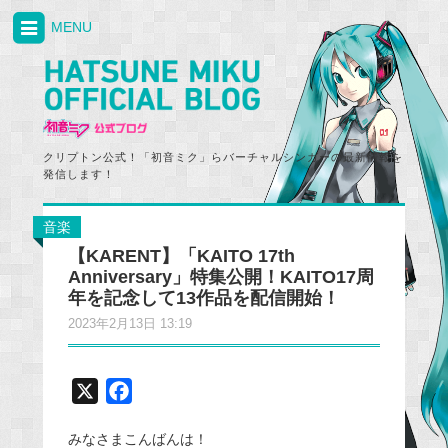
MENU
クリプトン公式！「初音ミク」らバーチャルシンガーの最新情報を
発信します！
音楽
【KARENT】「KAITO 17th
Anniversary」特集公開！KAITO17周
年を記念して13作品を配信開始！
2023年2月13日 13:19
X
F
a
みなさまこんばんは！
c