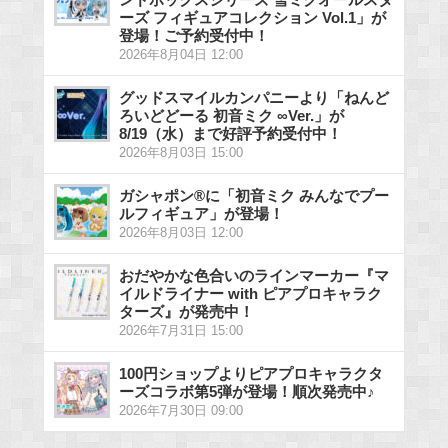
ーズ フィギュアコレクション Vol.1」が
登場！ご予約受付中！
2026年8月04日 12:00
グッドスマイルカンパニーより「ねんど
ろいどどーる 初音ミク ∞Ver.」が
8/19（水）まで好評予約受付中！
2026年8月03日 15:00
ガシャポン®に「初音ミク みんなでプー
ルフィギュア」が登場！
2026年8月03日 12:00
おだやかな色合いのラインマーカー『マ
イルドライナー with ピアプロキャラク
ターズ』が発売中！
2026年7月31日 15:00
100円ショップよりピアプロキャラクタ
ーズコラボ第5弾が登場！順次発売中♪
2026年7月30日 09:00