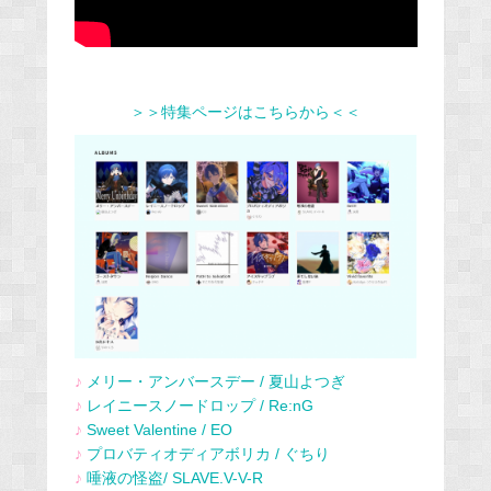
＞＞特集ページはこちらから＜＜
♪
メリー・アンバースデー / 夏山よつぎ
♪
レイニースノードロップ / Re:nG
♪
Sweet Valentine / EO
♪
プロバティオディアボリカ / ぐちり
♪
唾液の怪盗/ SLAVE.V-V-R