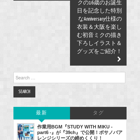
クの16歳のお誕生
日を記念した特別
なAnniversary仕様の
衣装＆大阪を楽し
む初音ミクの描き
下ろしイラスト＆
グッズをご紹介！
Search
for:
最新
タグ
作業用BGM『STUDY WITH MIKU -
part6 -』が『39ch』で公開！ボサノバア
レンジシリーズの締めくくり！