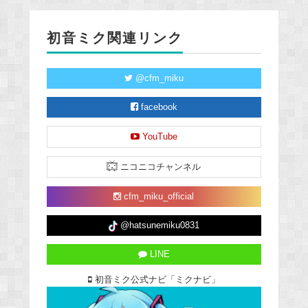
初音ミク関連リンク
@cfm_miku
facebook
YouTube
ニコニコチャンネル
cfm_miku_official
@hatsunemiku0831
LINE
初音ミク公式ナビ「ミクナビ」