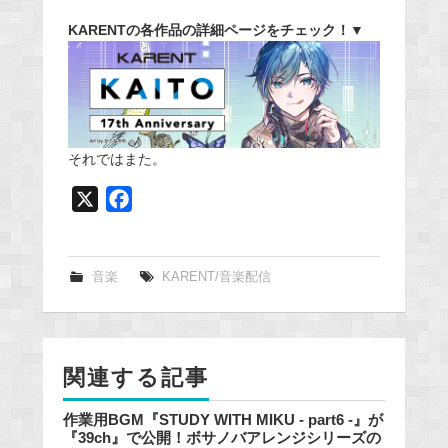
KARENTの各作品の詳細ページをチェック！▼
それではまた。
X
F
a
c
e
音楽
KARENT/音楽配信
b
o
o
関連する記事
k
作業用BGM『STUDY WITH MIKU - part6 -』が
『39ch』で公開！ボサノバアレンジシリーズの