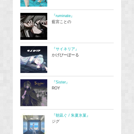
『ruminate』
藍宮ことの
『サイネリア』
かげぴーぼーる
『Sister』
ROY
『朝凪ぐ / 朱夏氷菓』
ジグ