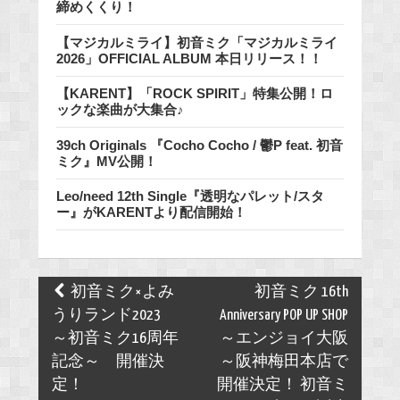
締めくくり！
【マジカルミライ】初音ミク「マジカルミライ
2026」OFFICIAL ALBUM 本日リリース！！
【KARENT】「ROCK SPIRIT」特集公開！ロ
ックな楽曲が大集合♪
39ch Originals 『Cocho Cocho / 鬱P feat. 初音
ミク』MV公開！
Leo/need 12th Single『透明なパレット/スタ
ー』がKARENTより配信開始！
Post
初音ミク×よみ
初音ミク 16th
navigation
うりランド2023
Anniversary POP UP SHOP
～初音ミク16周年
～エンジョイ大阪
記念～ 開催決
～阪神梅田本店で
定！
開催決定！ 初音ミ