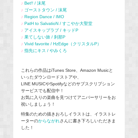
♪
Bet!! / 沫尾
♪
ゴーストタウン / 沫尾
♪
Region Dance / IMO
♪
PatH to SalvatioN / すこやか大聖堂
♪
アイスキップラブ / キッドP
♪
果てしない旅 / 刹那P
♪
Vivid favorite / HzEdge（クリスタルP）
♪
指先にキス / やみくろ
これらの作品はiTunes Store、Amazon Musicと
いったダウンロードストアや、
LINE MUSICやSpotifyなどのサブスクリプション
サービスでも配信中！
お気に入りの楽曲を見つけてアニバーサリーをお
祝いしましょう！
特集のための描きおろしイラストは、イラストレ
ーターの
からながれ
さんに書き下ろしいただきま
した！