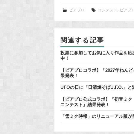
c
e
ピアプロ
コンテスト
,
ピアプ
b
o
o
関連する記事
k
投票に参加してお気に入り作品を応
中！
【ピアプロコラボ】「2027年ねん
果発表！
UFOの日に「日清焼そばU.F.O.
【ピアプロ公式コラボ】『初音ミク「
コンテスト』結果発表！
「雪ミク時報」のリニューアル版が