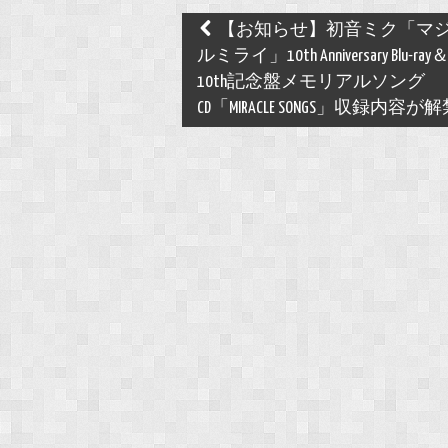
Post
【お知らせ】初音ミク「マ
navigation
ルミライ」10th Anniversary Blu-ray＆
10th記念盤メモリアルソング
CD「MIRACLE SONGS」収録内容が