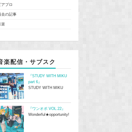
ピアプロ
過去の記事
音楽
音楽配信・サブスク
『STUDY WITH MIKU
part 6』
STUDY WITH MIKU
『ワンオポ VOL.22』
Wonderful★opportunity!