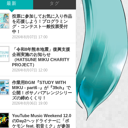
最新
タグ
投票に参加してお気に入り作品
を応援しよう！プログラミン
グ・コンテスト一般投票受付
中！
2026年8月07日 17:00
「令和8年熊本地震」復興支援
企画実施のお知らせ
（HATSUNE MIKU CHARITY
PROJECT）
2026年8月07日 12:00
作業用BGM『STUDY WITH
MIKU - part6 -』が『39ch』で
公開！ボサノバアレンジシリー
ズの締めくくり！
2026年8月06日 19:00
YouTube Music Weekend 12.0
のDay2ヘッドライナーに「ポ
ケモン feat. 初音ミク」が参加