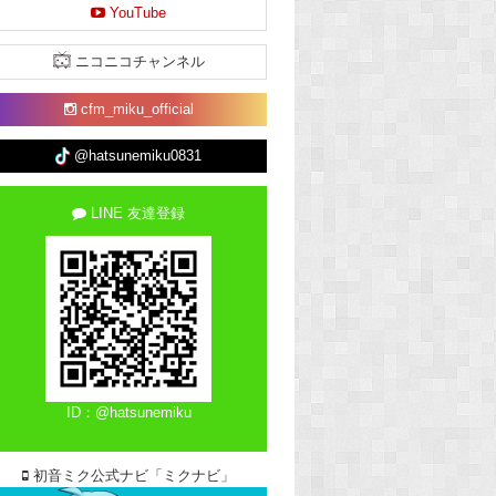
YouTube
ニコニコチャンネル
cfm_miku_official
@hatsunemiku0831
LINE 友達登録
ID：@hatsunemiku
初音ミク公式ナビ「ミクナビ」