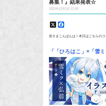
募集！』結果発表☆
2022年12月1日 11:00
X
F
a
皆さまこんばんは！本日はこちらのコ
c
e
b
「「ひろはこ」×「雪
o
o
k