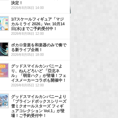
決定！
2026年8月06日 14:00
1/7スケールフィギュア「マジ
カルミライ 2026」Ver. 10月14
日(水)までご予約受付中！
2026年8月06日 12:00
ボカロ音楽を和楽器のみで奏で
る新ライブ企画！
2026年8月05日 18:00
グッドスマイルカンパニーよ
り、ねんどろいど 「亞北ネ
ル」「弱音ハク」が登場！フェ
イスメーカーコラボも開催中！
2026年8月05日 12:00
グッドスマイルカンパニーより
「ブラインドボックスシリーズ
雪ミクオールスターズ フィギ
ュアコレクション Vol.1」が登
場！ご予約受付中！