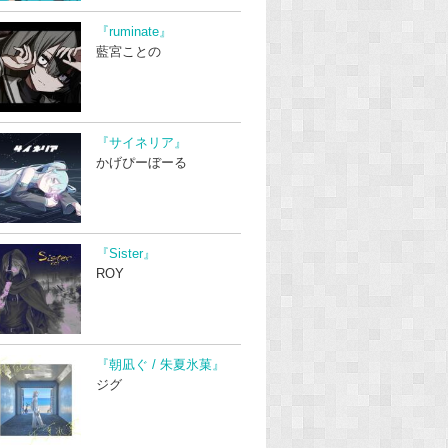
『ruminate』
藍宮ことの
『サイネリア』
かげぴーぼーる
『Sister』
ROY
『朝凪ぐ / 朱夏氷菓』
ジグ