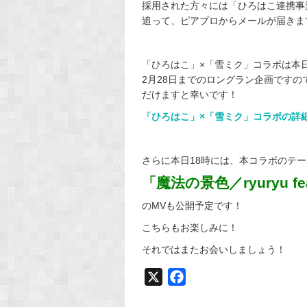
採用された方々には「ひろはこ連携事
追って、ピアプロからメールが届きま
「ひろはこ」×「雪ミク」コラボは本日
2月28日までのロングラン企画です
だけますと幸いです！
「ひろはこ」×「雪ミク」コラボの詳細
さらに本日18時には、本コラボのテ
「魔法の景色／ryuryu f
のMVも公開予定です！
こちらもお楽しみに！
それではまたお会いしましょう！
X
F
a