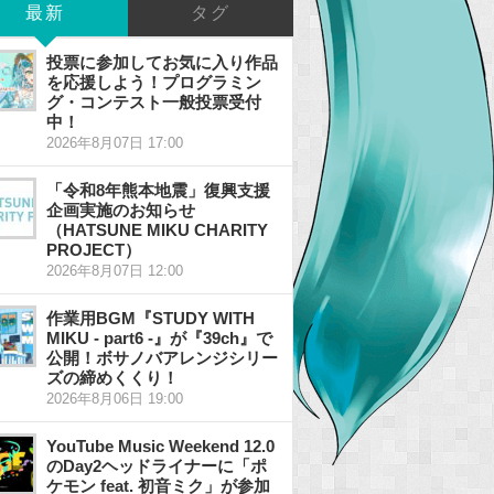
最新
タグ
投票に参加してお気に入り作品
を応援しよう！プログラミン
グ・コンテスト一般投票受付
中！
2026年8月07日 17:00
「令和8年熊本地震」復興支援
企画実施のお知らせ
（HATSUNE MIKU CHARITY
PROJECT）
2026年8月07日 12:00
作業用BGM『STUDY WITH
MIKU - part6 -』が『39ch』で
公開！ボサノバアレンジシリー
ズの締めくくり！
2026年8月06日 19:00
YouTube Music Weekend 12.0
のDay2ヘッドライナーに「ポ
ケモン feat. 初音ミク」が参加