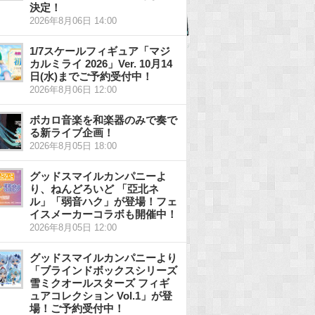
決定！
2026年8月06日 14:00
1/7スケールフィギュア「マジ
カルミライ 2026」Ver. 10月14
日(水)までご予約受付中！
2026年8月06日 12:00
ボカロ音楽を和楽器のみで奏で
る新ライブ企画！
2026年8月05日 18:00
グッドスマイルカンパニーよ
り、ねんどろいど 「亞北ネ
ル」「弱音ハク」が登場！フェ
イスメーカーコラボも開催中！
2026年8月05日 12:00
グッドスマイルカンパニーより
「ブラインドボックスシリーズ
雪ミクオールスターズ フィギ
ュアコレクション Vol.1」が登
場！ご予約受付中！