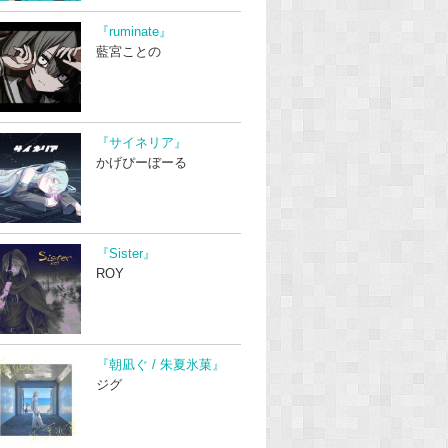
『ruminate』
藍宮ことの
『サイネリア』
かげぴーぼーる
『Sister』
ROY
『朝凪ぐ / 朱夏氷菓』
ジグ