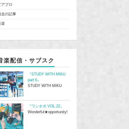
ピアプロ
過去の記事
音楽
音楽配信・サブスク
『STUDY WITH MIKU
part 6』
STUDY WITH MIKU
『ワンオポ VOL.22』
Wonderful★opportunity!