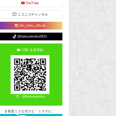
YouTube
ニコニコチャンネル
cfm_miku_official
@hatsunemiku0831
LINE 友達登録
ID：@hatsunemiku
初音ミク公式ナビ「ミクナビ」