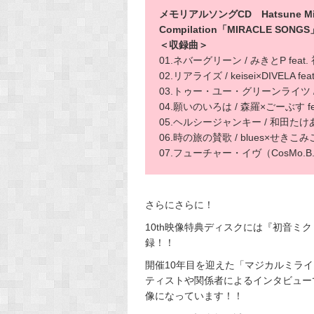
メモリアルソングCD Hatsune Miku "M
Compilation「MIRACLE SONGS
＜収録曲＞
01.ネバーグリーン / みきとP feat
02.リアライズ / keisei×DIVELA fe
03.トゥー・ユー・グリーンライツ / O
04.願いのいろは / 森羅×ごーぶす 
05.ヘルシージャンキー / 和田たけあき
06.時の旅の賛歌 / blues×せきこみ
07.フューチャー・イヴ（CosMo.B.S.
さらにさらに！
10th映像特典ディスクには『初音ミク「マジ
録！！
開催10年目を迎えた「マジカルミラ
ティストや関係者によるインタビュー
像になっています！！