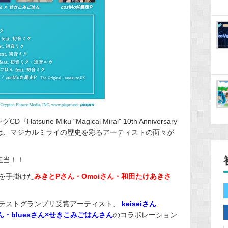
une Miku "Magical Mirai" 10th Anniversary
NGS」』は、マジカルミライの歴史を彩るアーティス
トの面々が
担当！！
を手掛けた
みきとPさん・Omoiさん・和田たけあきさ
テストグランプリ受賞アーティスト、
keiseiさん
ん・bluesさん×せきこみごはんさん
のコラボレーション