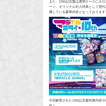
また、10th記念盤は透明ケースにホ
ージ、オリジナル封入特典として歴代
属している豪華内容となっておりま
今回解禁された10th記念盤特典内容
中！