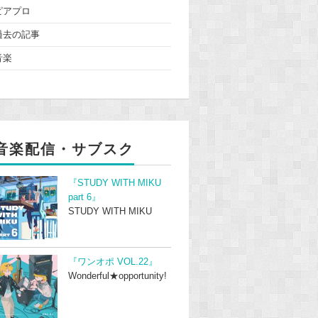
ピアプロ
過去の記事
音楽
音楽配信・サブスク
『STUDY WITH MIKU
part 6』
STUDY WITH MIKU
『ワンオポ VOL.22』
Wonderful★opportunity!