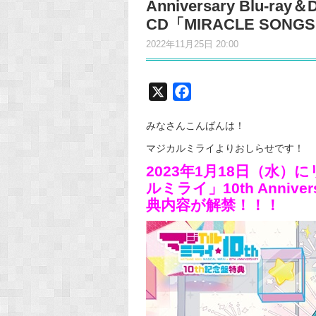
Anniversary Blu-
CD「MIRACLE SO
2022年11月25日 20:00
X
F
a
みなさんこんばんは！
c
e
マジカルミライよりおしらせです！
b
2023年1月18日（水
o
ルミライ」10th Anniver
o
典内容が解禁！！！
k