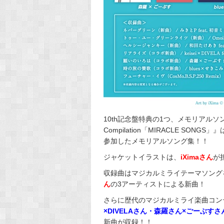
10th記念盤特典の1つ、メモリアルソングCD『Hats
Compilation「MIRACLE SO
参加したメモリアルソング集！！
ジャケットイラストは、
iXimaさん
が
収録曲はマジカルミライテーマソング
ん
の3アーティストによる新曲！
さらに歴代のマジカルミライ楽曲コン
×DIVELAさん・森羅さん×ごーぶすさ
新曲が収録！！