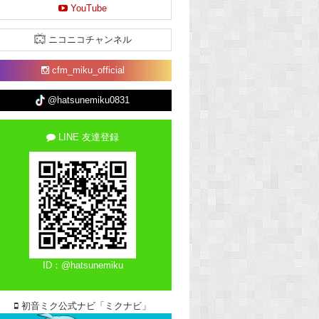
YouTube
ニコニコチャンネル
cfm_miku_official
@hatsunemiku0831
LINE 友達登録
ID：@hatsunemiku
初音ミク公式ナビ「ミクナビ」