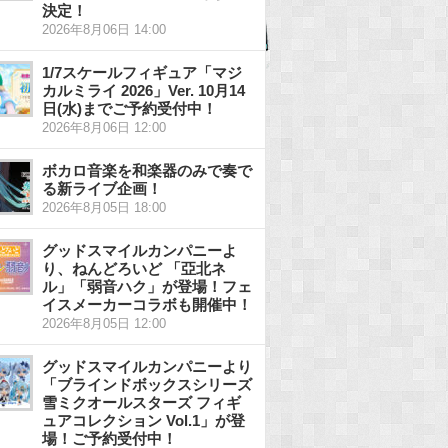
決定！
2026年8月06日 14:00
1/7スケールフィギュア「マジ
カルミライ 2026」Ver. 10月14
日(水)までご予約受付中！
2026年8月06日 12:00
ボカロ音楽を和楽器のみで奏で
る新ライブ企画！
2026年8月05日 18:00
グッドスマイルカンパニーよ
り、ねんどろいど 「亞北ネ
ル」「弱音ハク」が登場！フェ
イスメーカーコラボも開催中！
2026年8月05日 12:00
グッドスマイルカンパニーより
「ブラインドボックスシリーズ
雪ミクオールスターズ フィギ
ュアコレクション Vol.1」が登
場！ご予約受付中！