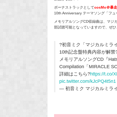
ボーナストラックとして
cosMo＠暴
10th Anniversary テーマソ
メモリアルソングCD収録曲は、マジカル
部試聴可能となっていますので、ぜひ
?初音ミク「マジカルミライ」10th
10th記念盤特典内容が解禁
メモリアルソングCD『Hatsune Mik
Compilation「MIRA
詳細はこちら?
https://t.c
pic.twitter.com/kJcPQ4t5n1
— 初音ミク マジカルミライ 公式