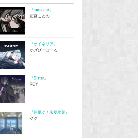
『ruminate』
藍宮ことの
『サイネリア』
かげぴーぼーる
『Sister』
ROY
『朝凪ぐ / 朱夏氷菓』
ジグ