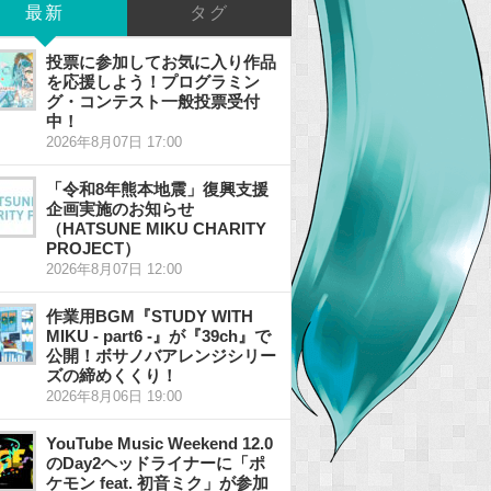
最新
タグ
投票に参加してお気に入り作品
を応援しよう！プログラミン
グ・コンテスト一般投票受付
中！
2026年8月07日 17:00
「令和8年熊本地震」復興支援
企画実施のお知らせ
（HATSUNE MIKU CHARITY
PROJECT）
2026年8月07日 12:00
作業用BGM『STUDY WITH
MIKU - part6 -』が『39ch』で
公開！ボサノバアレンジシリー
ズの締めくくり！
2026年8月06日 19:00
YouTube Music Weekend 12.0
のDay2ヘッドライナーに「ポ
ケモン feat. 初音ミク」が参加