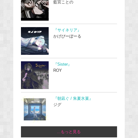
藍宮ことの
『サイネリア』
かげぴーぼーる
『Sister』
ROY
『朝凪ぐ / 朱夏氷菓』
ジグ
...もっと見る