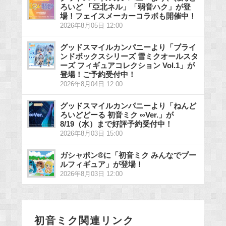
ろいど 「亞北ネル」「弱音ハク」が登
場！フェイスメーカーコラボも開催中！
2026年8月05日 12:00
グッドスマイルカンパニーより「ブライ
ンドボックスシリーズ 雪ミクオールスタ
ーズ フィギュアコレクション Vol.1」が
登場！ご予約受付中！
2026年8月04日 12:00
グッドスマイルカンパニーより「ねんど
ろいどどーる 初音ミク ∞Ver.」が
8/19（水）まで好評予約受付中！
2026年8月03日 15:00
ガシャポン®に「初音ミク みんなでプー
ルフィギュア」が登場！
2026年8月03日 12:00
初音ミク関連リンク