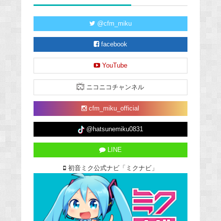
@cfm_miku
facebook
YouTube
ニコニコチャンネル
cfm_miku_official
@hatsunemiku0831
LINE
初音ミク公式ナビ「ミクナビ」