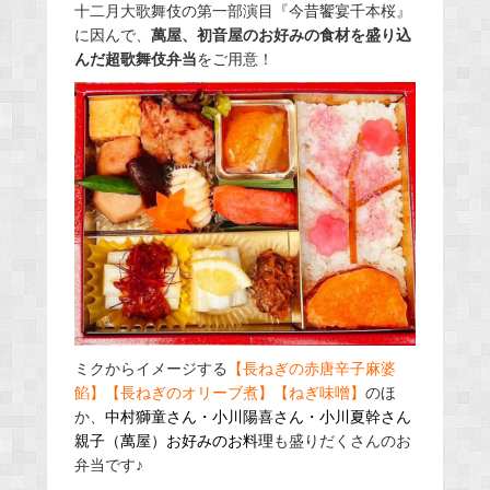
十二月大歌舞伎の第一部演目『今昔饗宴千本桜』
に因んで、
萬屋、初音屋のお好みの食材を盛り込
んだ超歌舞伎弁当
をご用意！
ミクからイメージする
【長ねぎの赤唐辛子麻婆
餡】【長ねぎのオリーブ煮】【ねぎ味噌】
のほ
か、
中村獅童さん・小川陽喜さん・小川夏幹さん
親子（萬屋）
お好みの
お料理
も盛りだくさんのお
弁当です♪