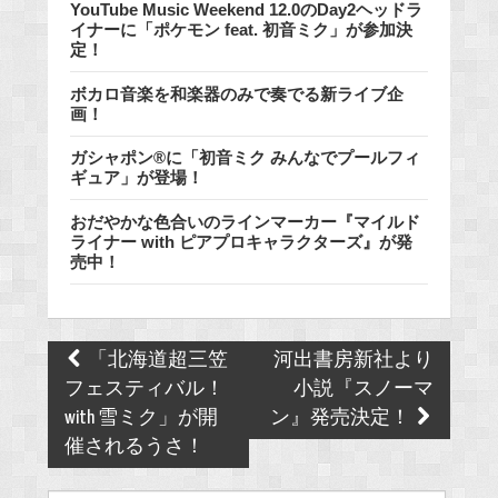
YouTube Music Weekend 12.0のDay2ヘッドラ
イナーに「ポケモン feat. 初音ミク」が参加決
定！
ボカロ音楽を和楽器のみで奏でる新ライブ企
画！
ガシャポン®に「初音ミク みんなでプールフィ
ギュア」が登場！
おだやかな色合いのラインマーカー『マイルド
ライナー with ピアプロキャラクターズ』が発
売中！
Post
「北海道超三笠
河出書房新社より
navigation
フェスティバル！
小説『スノーマ
with 雪ミク」が開
ン』発売決定！
催されるうさ！