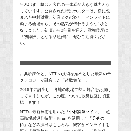
生み出す、舞台と客席の一体感が大きな魅力とな
っています。公開された特別ポスターは、桜に包
まれた中村獅童、初音ミクの姿と、ペンライトに
染まる会場から、その熱気が伝わるような1枚と
なりました。初演から8年目を迎え、歌舞伎座に
「初降臨」となる話題作に、ぜひご期待くださ
い。
古典歌舞伎と、NTT の技術を始めとした最新のテ
クノロジーが融合した「超歌舞伎」。
2016年に誕生し、各地の劇場で熱い舞台をお届け
してきましたが、この度、ついに歌舞伎座に初登
場します！
NTTの最新技術を用いた
「中村獅童ツイン」
、超
高臨場感通信技術・Kirari!を活用した
「分身の
術」
などの演出はもちろん、観客がペンライトを
振る「超歌舞伎」ならではの光景を、「歌舞伎