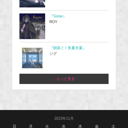
『Sister』
ROY
『朝凪ぐ / 朱夏氷菓』
ジグ
...もっと見る
2023年11月
日
月
火
水
木
金
土