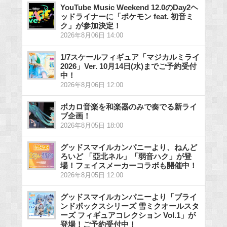
YouTube Music Weekend 12.0のDay2ヘ
ッドライナーに「ポケモン feat. 初音ミ
ク」が参加決定！
2026年8月06日 14:00
1/7スケールフィギュア「マジカルミライ
2026」Ver. 10月14日(水)までご予約受付
中！
2026年8月06日 12:00
ボカロ音楽を和楽器のみで奏でる新ライ
ブ企画！
2026年8月05日 18:00
グッドスマイルカンパニーより、ねんど
ろいど 「亞北ネル」「弱音ハク」が登
場！フェイスメーカーコラボも開催中！
2026年8月05日 12:00
グッドスマイルカンパニーより「ブライ
ンドボックスシリーズ 雪ミクオールスタ
ーズ フィギュアコレクション Vol.1」が
登場！ご予約受付中！