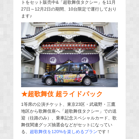
トをセット販売中&「超歌舞伎タクシー」を11月
27日～12月2日の期間、10台限定で運行しており
ます♪
★超歌舞伎 超ライドパック
1等席の公演チケット、東京23区・武蔵野・三鷹
地区から歌舞伎座へ「超歌舞伎タクシー」での送
迎（往路のみ）、乗車記念スペシャルカード、歌
舞伎関連グッズ抽選会などがセットになってい
る、
超歌舞伎を120%を楽しめるプラン
です！