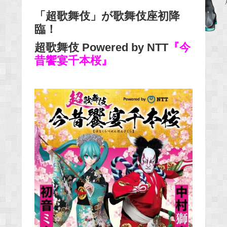
「超歌舞伎」が歌舞伎座初降
臨！
超歌舞伎 Powered by NTT
『今
昔饗宴千本桜』