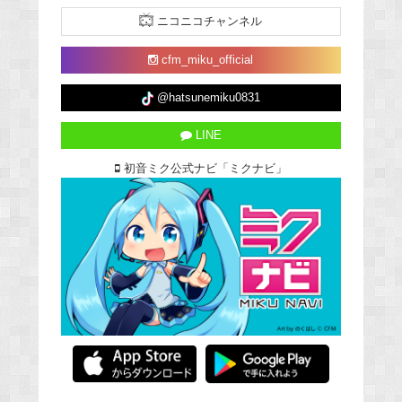
ニコニコチャンネル
cfm_miku_official
@hatsunemiku0831
LINE
初音ミク公式ナビ「ミクナビ」