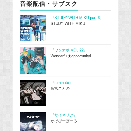
音楽配信・サブスク
『STUDY WITH MIKU part 6』
STUDY WITH MIKU
『ワンオポ VOL.22』
Wonderful★opportunity!
『ruminate』
藍宮ことの
『サイネリア』
かげぴーぼーる