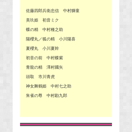
佐藤四郎兵衛忠信 中村獅童
美玖姫 初音ミク
蝶の精 中村種之助
陽櫻丸／狐の精 小川陽喜
夏櫻丸 小川夏幹
初音の前 中村蝶紫
青龍の精 澤村國矢
頭取 市川青虎
神女舞鶴姫 中村七之助
朱雀の尊 中村勘九郎