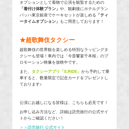
オプションとして着物で公演を観覧するための
「着付け体験プラン」
や、観劇後にホテルグラン
バッハ東京銀座でケーキセットが楽しめる
「ティ
ータイムオプション」
もご用意しております！
★超歌舞伎タクシー
超歌舞伎の世界観を楽しめる特別なラッピングタ
クシーも登場！車内では「今昔饗宴千本桜」のプ
ロモーション映像を放映中です。
また、
タクシーアプリ「S.RIDE」
から予約して乗
車すると、数量限定で記念カードをプレゼントし
ております♪
公演にお越しになる皆様は、こちらも必見です！
お申し込み方法など、詳細は読売旅行の公式サイ
トからご確認ください！
＞＞読売旅行 公式サイト