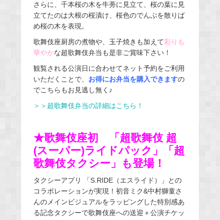
さらに、千本桜の木を牛蒡に見立て、桜の葉に見
立てたのは大根の桜漬け、桜色のでんぶを散りば
め桜の木を表現。
歌舞伎座厨房の煮物や、玉子焼きも加えて
彩りも
華やか
な超歌舞伎弁当も是非ご賞味下さい！
観覧される公演日に合わせてネット予約をご利用
いただくことで、
お得にお弁当を購入できます
の
でこちらもお見逃し無く♪
＞＞超歌舞伎弁当の詳細はこちら！
★歌舞伎座初 「超歌舞伎 超
(スーパー)ライドパック」「超
歌舞伎タクシー」も登場！
タクシーアプリ 「S.RIDE（エスライド）」との
コラボレーションが実現！初音ミク&中村獅童さ
んのメインビジュアルをラッピングした特別感あ
る記念タクシーで歌舞伎座への送迎＋公演チケッ