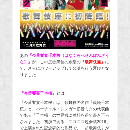
あの
『今昔饗宴千本桜（はなくらべせんぼんざく
ら）』
が、この度歌舞伎の殿堂の
『歌舞伎座』
に
て、さらにパワーアップして公演を行う運びとな
りました…！
『今昔饗宴千本桜』
とは
『今昔饗宴千本桜』は、歌舞伎の名作『義経千本
桜』と、バーチャル・シンガー初音ミクの代表曲
である「千本桜」の世界観に着想を得て書き下ろ
されました。初演である「ニコニコ超会議2016」
で上演された記念碑的な作品で、「超歌舞伎」が