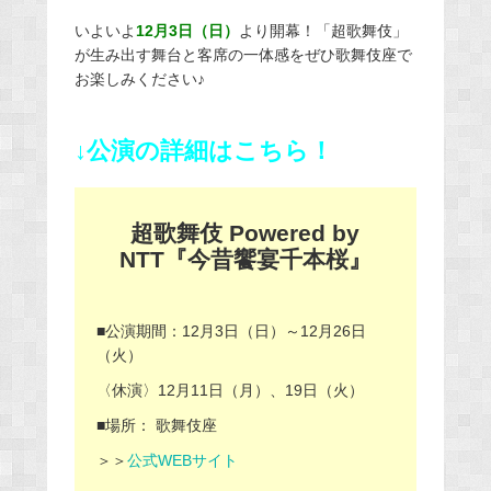
いよいよ
12月3日（日）
より開幕！「超歌舞伎」
が生み出す舞台と客席の一体感をぜひ歌舞伎座で
お楽しみください♪
↓公演の詳細はこちら！
超歌舞伎 Powered by
NTT『今昔饗宴千本桜』
■公演期間：12月3日（日）～12月26日
（火）
〈休演〉12月11日（月）、19日（火）
■場所： 歌舞伎座
＞＞
公式WEBサイト