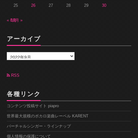
25
26
27
28
29
30
« 8月
10月 »
アーカイブ
ア
ー
カ
イ
ブ
RSS
各種リンク
コンテンツ投稿サイト piapro
世界最大規模のボカロ楽曲レーベル KARENT
バーチャルシンガー・ラインナップ
個人情報の保護について