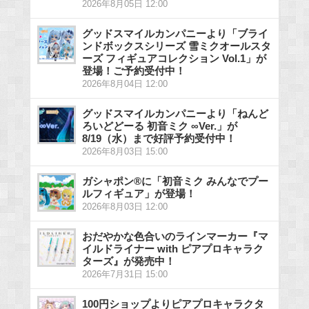
2026年8月05日 12:00
グッドスマイルカンパニーより「ブライ
ンドボックスシリーズ 雪ミクオールスタ
ーズ フィギュアコレクション Vol.1」が
登場！ご予約受付中！
2026年8月04日 12:00
グッドスマイルカンパニーより「ねんど
ろいどどーる 初音ミク ∞Ver.」が
8/19（水）まで好評予約受付中！
2026年8月03日 15:00
ガシャポン®に「初音ミク みんなでプー
ルフィギュア」が登場！
2026年8月03日 12:00
おだやかな色合いのラインマーカー『マ
イルドライナー with ピアプロキャラク
ターズ』が発売中！
2026年7月31日 15:00
100円ショップよりピアプロキャラクタ