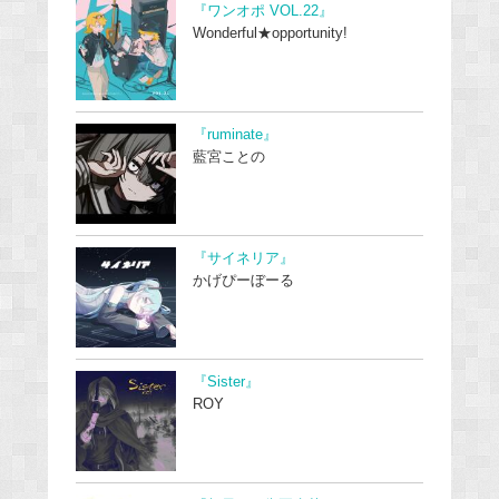
『ワンオポ VOL.22』
Wonderful★opportunity!
『ruminate』
藍宮ことの
『サイネリア』
かげぴーぼーる
『Sister』
ROY