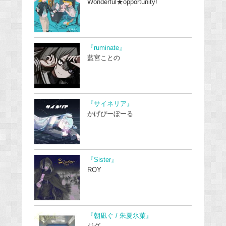
Wonderful★opportunity!
『ruminate』
藍宮ことの
『サイネリア』
かげぴーぼーる
『Sister』
ROY
『朝凪ぐ / 朱夏氷菓』
ジグ