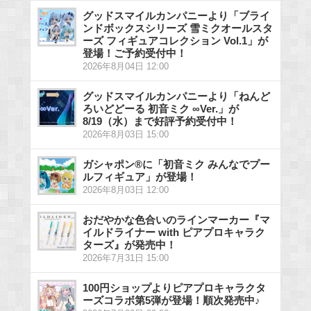
グッドスマイルカンパニーより「ブライ
ンドボックスシリーズ 雪ミクオールスタ
ーズ フィギュアコレクション Vol.1」が
登場！ご予約受付中！
2026年8月04日 12:00
グッドスマイルカンパニーより「ねんど
ろいどどーる 初音ミク ∞Ver.」が
8/19（水）まで好評予約受付中！
2026年8月03日 15:00
ガシャポン®に「初音ミク みんなでプー
ルフィギュア」が登場！
2026年8月03日 12:00
おだやかな色合いのラインマーカー『マ
イルドライナー with ピアプロキャラク
ターズ』が発売中！
2026年7月31日 15:00
100円ショップよりピアプロキャラクタ
ーズコラボ第5弾が登場！順次発売中♪