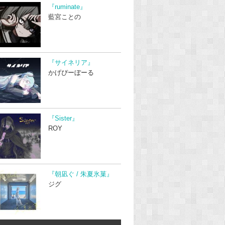
『ruminate』
藍宮ことの
『サイネリア』
かげぴーぼーる
『Sister』
ROY
『朝凪ぐ / 朱夏氷菓』
ジグ