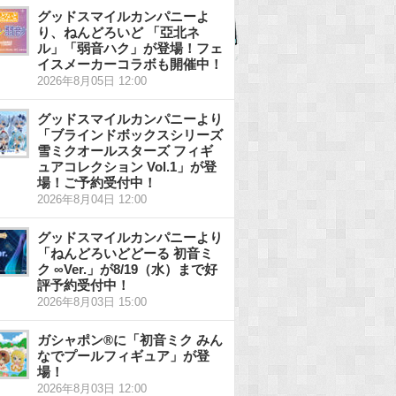
グッドスマイルカンパニーよ
り、ねんどろいど 「亞北ネ
ル」「弱音ハク」が登場！フェ
イスメーカーコラボも開催中！
2026年8月05日 12:00
グッドスマイルカンパニーより
「ブラインドボックスシリーズ
雪ミクオールスターズ フィギ
ュアコレクション Vol.1」が登
場！ご予約受付中！
2026年8月04日 12:00
グッドスマイルカンパニーより
「ねんどろいどどーる 初音ミ
ク ∞Ver.」が8/19（水）まで好
評予約受付中！
2026年8月03日 15:00
ガシャポン®に「初音ミク みん
なでプールフィギュア」が登
場！
2026年8月03日 12:00