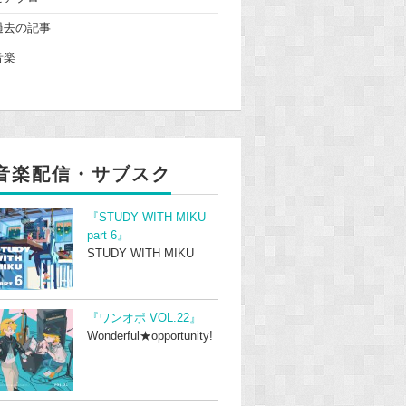
過去の記事
音楽
音楽配信・サブスク
『STUDY WITH MIKU
part 6』
STUDY WITH MIKU
『ワンオポ VOL.22』
Wonderful★opportunity!