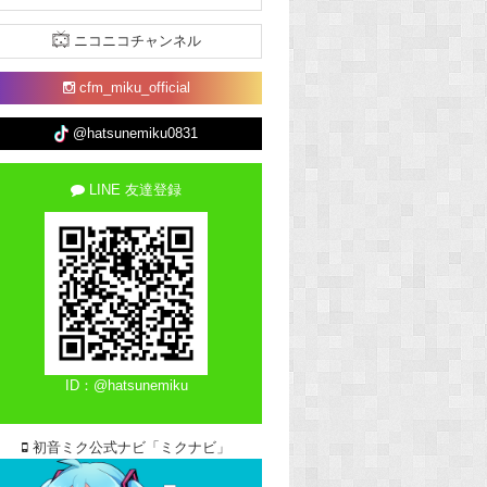
ニコニコチャンネル
cfm_miku_official
@hatsunemiku0831
LINE 友達登録
ID：@hatsunemiku
初音ミク公式ナビ「ミクナビ」