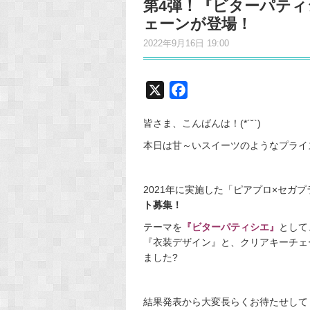
第4弾！『ビターパテ
ェーンが登場！
2022年9月16日 19:00
X
F
a
皆さま、こんばんは！(*´˘`)
c
e
本日は甘～いスイーツのようなプライ
b
o
2021年に実施した「ピアプロ×セガ
o
ト募集！
k
テーマを
『ビターパティシエ』
として
『衣装デザイン』と、クリアキーチェ
ました?
結果発表から大変長らくお待たせして