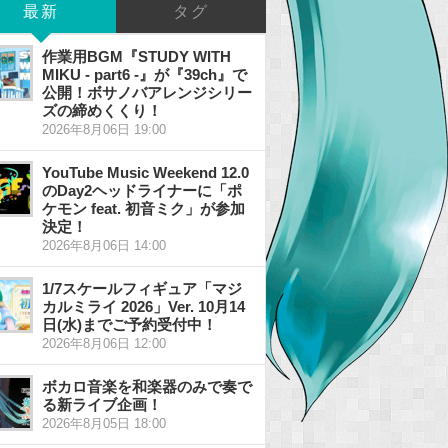
最新
タグ
作業用BGM『STUDY WITH
MIKU - part6 -』が『39ch』で
公開！ボサノバアレンジシリー
ズの締めくくり！
2026年8月06日 19:00
YouTube Music Weekend 12.0
のDay2ヘッドライナーに「ポ
ケモン feat. 初音ミク」が参加
決定！
2026年8月06日 14:00
1/7スケールフィギュア「マジ
カルミライ 2026」Ver. 10月14
日(水)までご予約受付中！
2026年8月06日 12:00
ボカロ音楽を和楽器のみで奏で
る新ライブ企画！
2026年8月05日 18:00