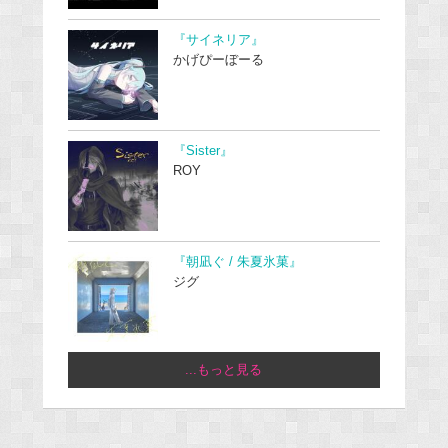
『サイネリア』
かげぴーぼーる
『Sister』
ROY
『朝凪ぐ / 朱夏氷菓』
ジグ
...もっと見る