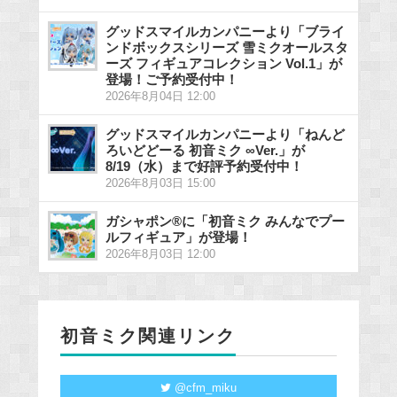
グッドスマイルカンパニーより「ブライ
ンドボックスシリーズ 雪ミクオールスタ
ーズ フィギュアコレクション Vol.1」が
登場！ご予約受付中！
2026年8月04日 12:00
グッドスマイルカンパニーより「ねんど
ろいどどーる 初音ミク ∞Ver.」が
8/19（水）まで好評予約受付中！
2026年8月03日 15:00
ガシャポン®に「初音ミク みんなでプー
ルフィギュア」が登場！
2026年8月03日 12:00
初音ミク関連リンク
@cfm_miku