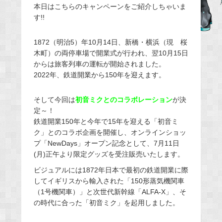
本日はこちらのキャンペーンをご紹介しちゃいま
e
す!!
b
o
1872（明治5）年10月14日、新橋・横浜（現 桜
o
木町）の両停車場で開業式が行われ、翌10月15日
k
からは旅客列車の運転が開始されました。
2022年、鉄道開業から150年を迎えます。
そして今回は
初音ミクとのコラボレーション
が決
定～！
鉄道開業150年と今年で15年を迎える「初音ミ
ク」とのコラボ企画を開催し、オンラインショッ
プ「NewDays」オープン記念として、7月11日
(月)正午より限定グッズを受注販売いたします。
ビジュアルには1872年日本で最初の鉄道開業に際
してイギリスから輸入された「150形蒸気機関車
（1号機関車）」と次世代新幹線「ALFA-X」、そ
の時代に合った「初音ミク」を起用しました。