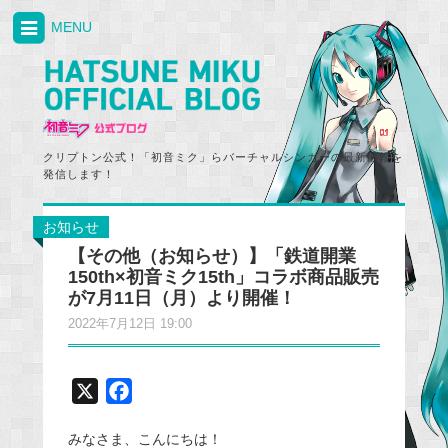
MENU
クリプトン公式！「初音ミク」らバーチャルシンガーの最新情報を
発信します！
お知らせ
【その他（お知らせ）】「鉄道開業
150th×初音ミク15th」コラボ商品販売
が7月11日（月）より開催！
2022年7月12日 19:00
X
F
a
みなさま、こんにちは！
c