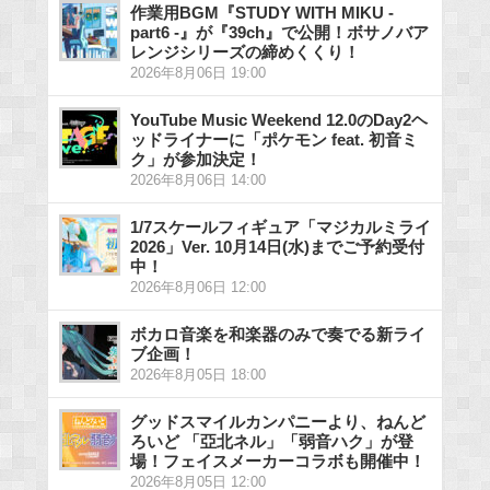
作業用BGM『STUDY WITH MIKU -
part6 -』が『39ch』で公開！ボサノバア
レンジシリーズの締めくくり！
2026年8月06日 19:00
YouTube Music Weekend 12.0のDay2ヘ
ッドライナーに「ポケモン feat. 初音ミ
ク」が参加決定！
2026年8月06日 14:00
1/7スケールフィギュア「マジカルミライ
2026」Ver. 10月14日(水)までご予約受付
中！
2026年8月06日 12:00
ボカロ音楽を和楽器のみで奏でる新ライ
ブ企画！
2026年8月05日 18:00
グッドスマイルカンパニーより、ねんど
ろいど 「亞北ネル」「弱音ハク」が登
場！フェイスメーカーコラボも開催中！
2026年8月05日 12:00