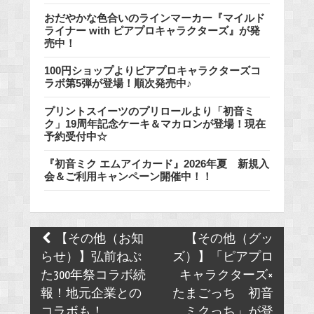
おだやかな色合いのラインマーカー『マイルド
ライナー with ピアプロキャラクターズ』が発
売中！
100円ショップよりピアプロキャラクターズコ
ラボ第5弾が登場！順次発売中♪
プリントスイーツのプリロールより「初音ミ
ク」19周年記念ケーキ＆マカロンが登場！現在
予約受付中☆
『初音ミク エムアイカード』2026年夏 新規入
会＆ご利用キャンペーン開催中！！
Post
【その他（お知
【その他（グッ
navigation
らせ）】弘前ねぷ
ズ）】「ピアプロ
た300年祭コラボ続
キャラクターズ×
報！地元企業との
たまごっち 初音
コラボも！
ミクっち」が登