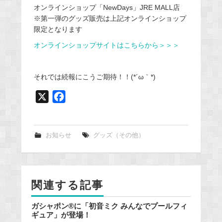
オンラインショップ「NewDays」JRE MALL店
※第一弾のグッズ販売は上記オンラインショップ
限定となります
オンラインショップサイトはこちらから＞＞＞
それでは続報にこうご期待！！(*´ω｀*)
X
F
a
c
e
お知らせ
グッズ（その他）
b
o
o
関連する記事
k
ガシャポン®に「初音ミク みんなでプールフィ
ギュア」が登場！