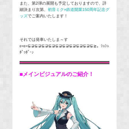
また、第2弾の展開も予定しておりますので、詳
細決まり次第、
初音ミク×鉄道開業150周年記念グ
ッズ
でご案内いたします！
それでは発車いたしま～す
ε=ε=⋤⋥⋤⋥⋤⋥⋤⋥⋤⋥⋤⋥⋤⋥⋤⋥⋤⋥⋤⋧。ｼｭｼｭ
ﾎﾟｯﾎﾟｰ♪
■メインビジュアルのご紹介！