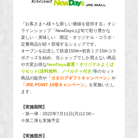
『お客さまへ様々な新しい価値を提供する』オン
ラインショップ「NewDays｣は旬で彩り豊かな
楽しい・美味しい 限定・オリジナル・コラボ・
定番商品が続々登場するショップです。
オープンを記念して鉄道150th×初音ミク15thコラ
ボグッズを始め、当ショップでしか買えない商品
や大変お得な
NewDays厳選！オリジナルよくば
りセット(送料無料、ノベルティ付き
)
等のセット
商品の販売や
「カタログギフトキャンペーン」
や
「JRE POINT 10倍キャンペーン」
を実施いたし
ます。
【実施期間】
・第一弾：2022年7月11日(月)12:00～
※第二弾も実施予定
【実施箇所】