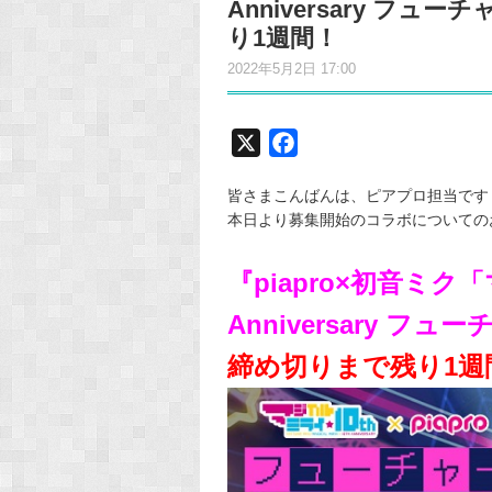
Anniversary フ
り1週間！
2022年5月2日 17:00
X
F
a
皆さまこんばんは、ピアプロ担当です
c
本日より募集開始のコラボについてのお知
e
b
『piapro×初音ミク
o
o
Anniversary 
k
締め切りまで残り1週