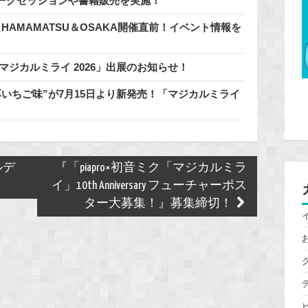
ークセッションや書籍販売を実施！
n HAMAMATSU＆OSAKA開催直前！イベント情報を
マジカルミライ 2026」出展のお知らせ！
いちご味”が7月15日より新発売！「マジカルミライ
ルデ
『「piapro×初音ミク「マジカルミラ
イ」10th Anniversary フューチャーポス
ター大募集！』募集締切！