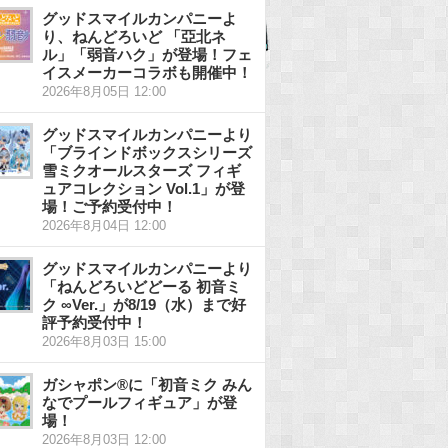
グッドスマイルカンパニーよ
り、ねんどろいど 「亞北ネ
ル」「弱音ハク」が登場！フェ
イスメーカーコラボも開催中！
2026年8月05日 12:00
グッドスマイルカンパニーより
「ブラインドボックスシリーズ
雪ミクオールスターズ フィギ
ュアコレクション Vol.1」が登
場！ご予約受付中！
2026年8月04日 12:00
グッドスマイルカンパニーより
「ねんどろいどどーる 初音ミ
ク ∞Ver.」が8/19（水）まで好
評予約受付中！
2026年8月03日 15:00
ガシャポン®に「初音ミク みん
なでプールフィギュア」が登
場！
2026年8月03日 12:00