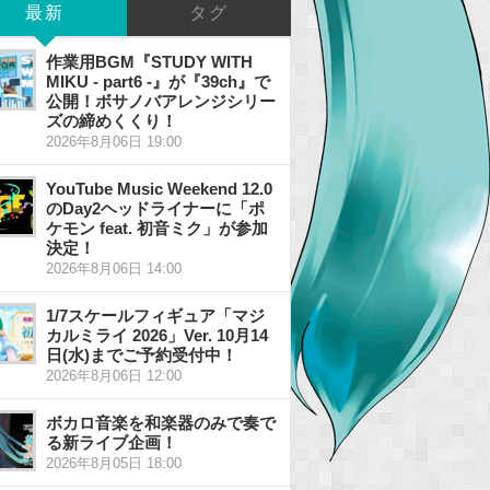
最新
タグ
作業用BGM『STUDY WITH
MIKU - part6 -』が『39ch』で
公開！ボサノバアレンジシリー
ズの締めくくり！
2026年8月06日 19:00
YouTube Music Weekend 12.0
のDay2ヘッドライナーに「ポ
ケモン feat. 初音ミク」が参加
決定！
2026年8月06日 14:00
1/7スケールフィギュア「マジ
カルミライ 2026」Ver. 10月14
日(水)までご予約受付中！
2026年8月06日 12:00
ボカロ音楽を和楽器のみで奏で
る新ライブ企画！
2026年8月05日 18:00