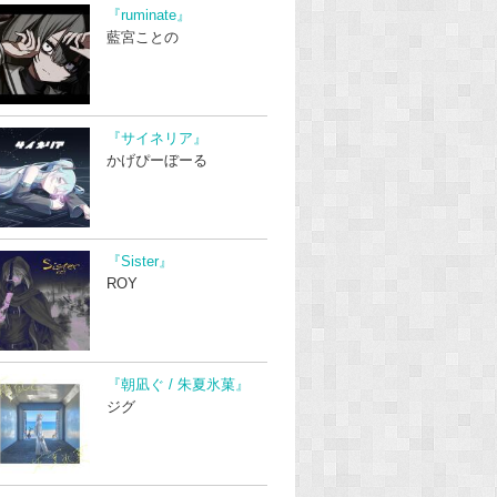
『ruminate』
藍宮ことの
『サイネリア』
かげぴーぼーる
『Sister』
ROY
『朝凪ぐ / 朱夏氷菓』
ジグ