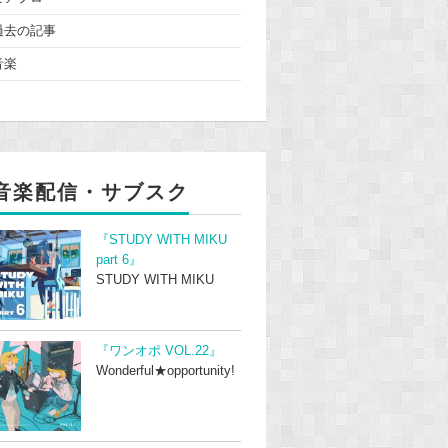
過去の記事
音楽
音楽配信・サブスク
『STUDY WITH MIKU
part 6』
STUDY WITH MIKU
『ワンオポ VOL.22』
Wonderful★opportunity!