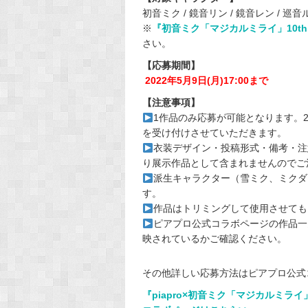
初音ミク / 鏡音リン / 鏡音レン / 巡音ルカ 
※
『初音ミク「マジカルミライ」10th A
さい。
【応募期間】
2022年5月9日(月)17:00まで
【注意事項】
1作品のみ応募が可能となります。
を受け付けさせていただきます。
衣装デザイン・投稿形式・備考・注
り展示作品として含まれませんのでご
派生キャラクター（雪ミク、ミクダ
す。
作品はトリミングして使用させても
ピアプロ公式コラボページの作品一
映されているかご確認ください。
その他詳しい応募方法はピアプロ公式
『piapro×初音ミク「マジカルミライ」1