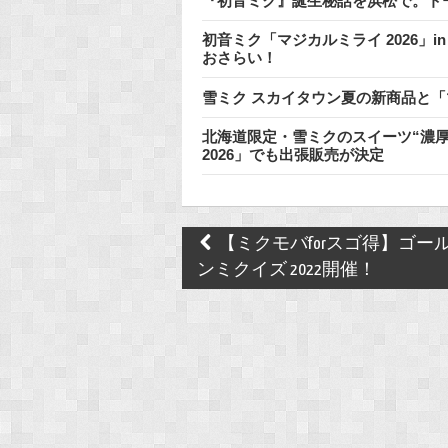
『初音ミク』誕生秘話を浜松で。ト
初音ミク「マジカルミライ 2026」i
おさらい！
雪ミク スカイタウン夏の新商品と「
北海道限定・雪ミクのスイーツ“濃厚
2026」でも出張販売が決定
Post
【ミクモバforスゴ得】ゴー
navigation
ンミクイズ 2022開催！