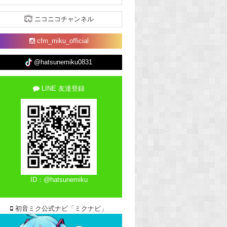
ニコニコチャンネル
cfm_miku_official
@hatsunemiku0831
LINE 友達登録
ID：@hatsunemiku
初音ミク公式ナビ「ミクナビ」