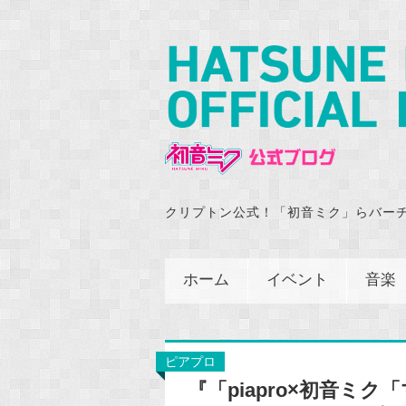
クリプトン公式！「初音ミク」らバー
ホーム
イベント
音楽
ピアプロ
『「piapro×初音ミク