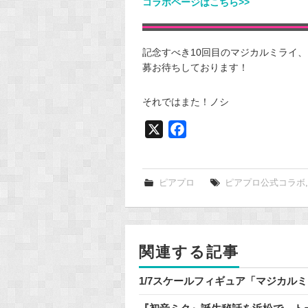
コラボページはこちら>>
記念すべき10回目のマジカルミライ、自
募お待ちしております！
それではまた！ノシ
X
F
a
c
e
ピアプロ
ピアプロ公式コラボ
b
o
o
関連する記事
k
1/7スケールフィギュア「マジカルミライ