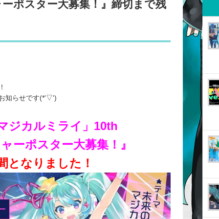
ューチャーポスター大募集！』締切まで残
！
らせです(*'▽')
「マジカルミライ」10th
フューチャーポスター大募集！』
間となりました！