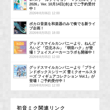
2026」Ver. 10月14日(水)までご予約受付
中！
2026年8月06日 12:00
ボカロ音楽を和楽器のみで奏でる新ライ
ブ企画！
2026年8月05日 18:00
グッドスマイルカンパニーより、ねんど
ろいど 「亞北ネル」「弱音ハク」が登
場！フェイスメーカーコラボも開催中！
2026年8月05日 12:00
グッドスマイルカンパニーより「ブライ
ンドボックスシリーズ 雪ミクオールスタ
ーズ フィギュアコレクション Vol.1」が
登場！ご予約受付中！
2026年8月04日 12:00
初音ミク関連リンク