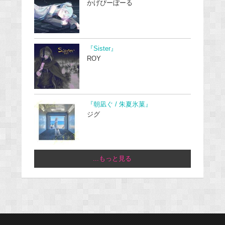
かげぴーぼーる
『Sister』
ROY
『朝凪ぐ / 朱夏氷菓』
ジグ
...もっと見る