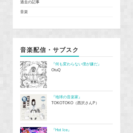
過去の記事
音楽
音楽配信・サブスク
『何も変わらない僕が嫌だ』
OtuQ
『地球の音楽家』
TOKOTOKO（西沢さんP）
『Hot Ice』