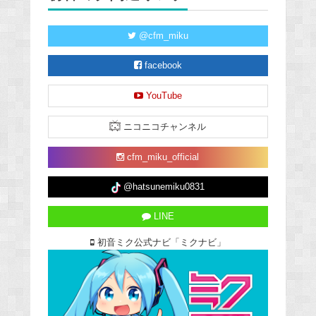
@cfm_miku
facebook
YouTube
ニコニコチャンネル
cfm_miku_official
@hatsunemiku0831
LINE
初音ミク公式ナビ「ミクナビ」