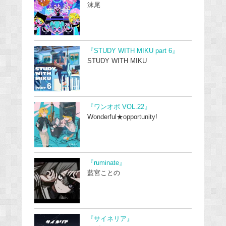
沫尾
『STUDY WITH MIKU part 6』
STUDY WITH MIKU
『ワンオポ VOL.22』
Wonderful★opportunity!
『ruminate』
藍宮ことの
『サイネリア』