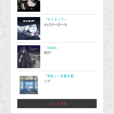
『サイネリア』
かげぴーぼーる
『Sister』
ROY
『朝凪ぐ / 朱夏氷菓』
ジグ
...もっと見る