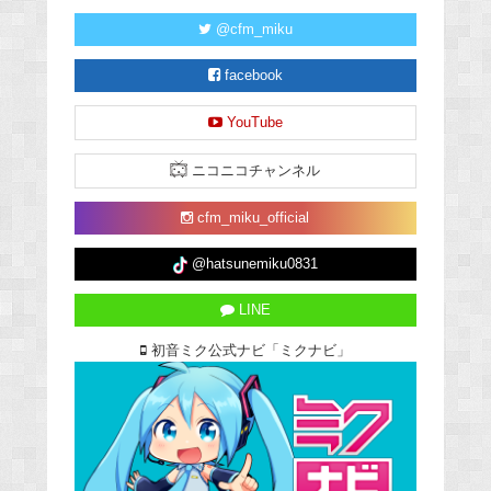
@cfm_miku
facebook
YouTube
ニコニコチャンネル
cfm_miku_official
@hatsunemiku0831
LINE
初音ミク公式ナビ「ミクナビ」