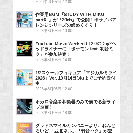
2026年8月07日 12:00
作業用BGM『STUDY WITH MIKU -
part6 -』が『39ch』で公開！ボサノバア
レンジシリーズの締めくくり！
2026年8月06日 19:00
YouTube Music Weekend 12.0のDay2ヘ
ッドライナーに「ポケモン feat. 初音ミ
ク」が参加決定！
2026年8月06日 14:00
1/7スケールフィギュア「マジカルミライ
2026」Ver. 10月14日(水)までご予約受付
中！
2026年8月06日 12:00
ボカロ音楽を和楽器のみで奏でる新ライ
ブ企画！
2026年8月05日 18:00
グッドスマイルカンパニーより、ねんど
ろいど 「亞北ネル」「弱音ハク」が登