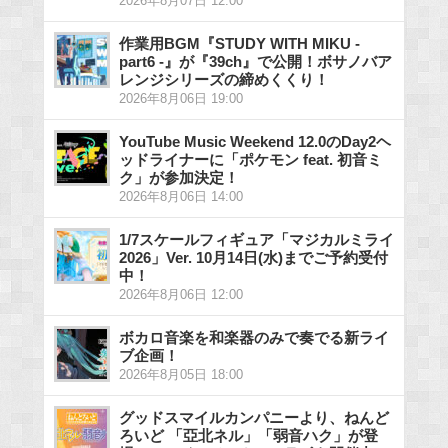
2026年8月07日 12:00
作業用BGM『STUDY WITH MIKU -
part6 -』が『39ch』で公開！ボサノバア
レンジシリーズの締めくくり！
2026年8月06日 19:00
YouTube Music Weekend 12.0のDay2ヘ
ッドライナーに「ポケモン feat. 初音ミ
ク」が参加決定！
2026年8月06日 14:00
1/7スケールフィギュア「マジカルミライ
2026」Ver. 10月14日(水)までご予約受付
中！
2026年8月06日 12:00
ボカロ音楽を和楽器のみで奏でる新ライ
ブ企画！
2026年8月05日 18:00
グッドスマイルカンパニーより、ねんど
ろいど 「亞北ネル」「弱音ハク」が登