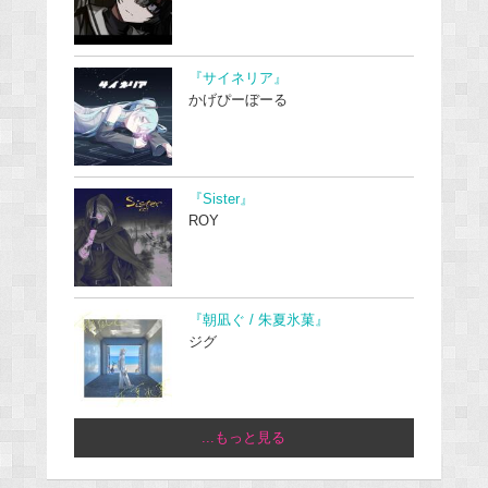
『サイネリア』
かげぴーぼーる
『Sister』
ROY
『朝凪ぐ / 朱夏氷菓』
ジグ
...もっと見る