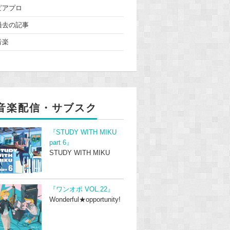
ピアプロ
過去の記事
音楽
音楽配信・サブスク
『STUDY WITH MIKU
part 6』
STUDY WITH MIKU
『ワンオポ VOL.22』
Wonderful★opportunity!