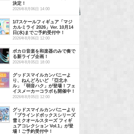
決定！
2026年8月06日 14:00
1/7スケールフィギュア「マジ
カルミライ 2026」Ver. 10月14
日(水)までご予約受付中！
2026年8月06日 12:00
ボカロ音楽を和楽器のみで奏で
る新ライブ企画！
2026年8月05日 18:00
グッドスマイルカンパニーよ
り、ねんどろいど 「亞北ネ
ル」「弱音ハク」が登場！フェ
イスメーカーコラボも開催中！
2026年8月05日 12:00
グッドスマイルカンパニーより
「ブラインドボックスシリーズ
雪ミクオールスターズ フィギ
ュアコレクション Vol.1」が登
場！ご予約受付中！