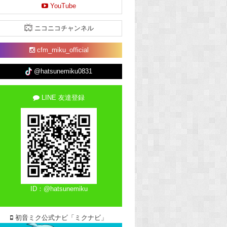
YouTube
ニコニコチャンネル
cfm_miku_official
@hatsunemiku0831
LINE 友達登録
ID：@hatsunemiku
初音ミク公式ナビ「ミクナビ」