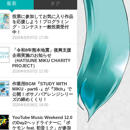
最新
タグ
投票に参加してお気に入り作品
を応援しよう！プログラミン
グ・コンテスト一般投票受付
中！
2026年8月07日 17:00
「令和8年熊本地震」復興支援
企画実施のお知らせ
（HATSUNE MIKU CHARITY
PROJECT）
2026年8月07日 12:00
作業用BGM『STUDY WITH
MIKU - part6 -』が『39ch』で
公開！ボサノバアレンジシリー
ズの締めくくり！
2026年8月06日 19:00
YouTube Music Weekend 12.0
のDay2ヘッドライナーに「ポ
ケモン feat. 初音ミク」が参加