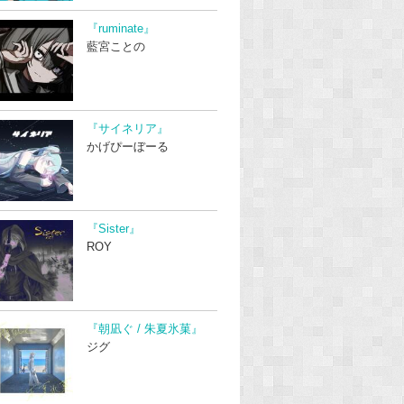
『ruminate』
藍宮ことの
『サイネリア』
かげぴーぼーる
『Sister』
ROY
『朝凪ぐ / 朱夏氷菓』
ジグ