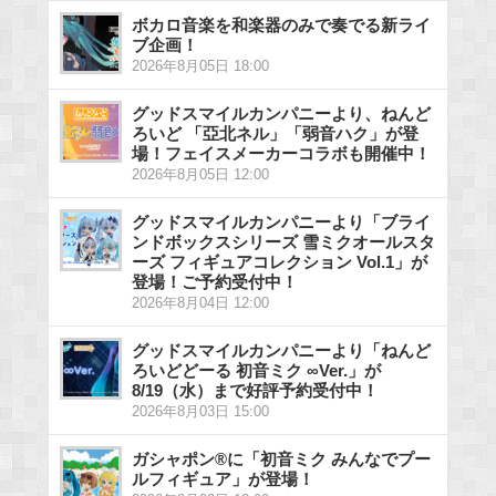
ボカロ音楽を和楽器のみで奏でる新ライ
ブ企画！
2026年8月05日 18:00
グッドスマイルカンパニーより、ねんど
ろいど 「亞北ネル」「弱音ハク」が登
場！フェイスメーカーコラボも開催中！
2026年8月05日 12:00
グッドスマイルカンパニーより「ブライ
ンドボックスシリーズ 雪ミクオールスタ
ーズ フィギュアコレクション Vol.1」が
登場！ご予約受付中！
2026年8月04日 12:00
グッドスマイルカンパニーより「ねんど
ろいどどーる 初音ミク ∞Ver.」が
8/19（水）まで好評予約受付中！
2026年8月03日 15:00
ガシャポン®に「初音ミク みんなでプー
ルフィギュア」が登場！