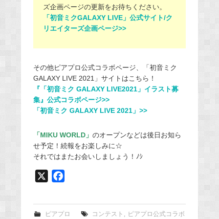
ズ企画ページの更新をお待ちください。
「初音ミクGALAXY LIVE」公式サイト/ク
リエイターズ企画ページ>>
その他ピアプロ公式コラボページ、「初音ミク
GALAXY LIVE 2021」サイトはこちら！
『「初音ミク GALAXY LIVE2021」イラスト募
集』公式コラボページ>>
「初音ミク GALAXY LIVE 2021」>>
「MIKU WORLD」
のオープンなどは後日お知ら
せ予定！続報をお楽しみに☆
それではまたお会いしましょう！ﾉｼ
X
F
a
c
e
ピアプロ
コンテスト
,
ピアプロ公式コラボ