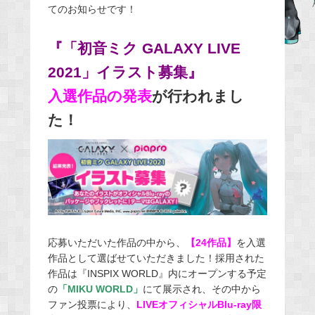
てのお知らせです！
e
b
『「初音ミク GALAXY LIVE
o
o
2021」イラスト募集』
k
入選作品の発表
が行われまし
た！
応募いただいた作品の中から、
【24作品】
を入選
作品として選ばせていただきました！採用された
作品は『INSPIX WORLD』内にオープンする予定
の
「MIKU WORLD」
にて展示され、その中から
ファン投票により、
LIVEオフィシャルBlu-ray限