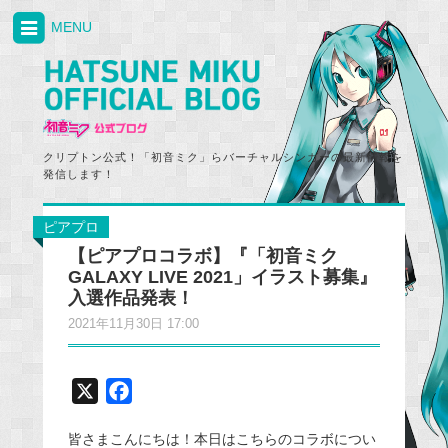
MENU
クリプトン公式！「初音ミク」らバーチャルシンガーの最新情報を
発信します！
ピアプロ
【ピアプロコラボ】『「初音ミク
GALAXY LIVE 2021」イラスト募集』
入選作品発表！
2021年11月30日 17:00
X
F
a
皆さまこんにちは！本日はこちらのコラボについ
c