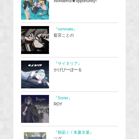
Wonderful★opportunity!
『ruminate』
藍宮ことの
『サイネリア』
かげぴーぼーる
『Sister』
ROY
『朝凪ぐ / 朱夏氷菓』
ジグ