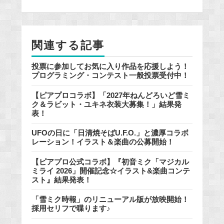
b
o
o
関連する記事
k
投票に参加してお気に入り作品を応援しよう！
プログラミング・コンテスト一般投票受付中！
【ピアプロコラボ】「2027年ねんどろいど雪ミ
ク＆ラビット・ユキネ衣装大募集！」結果発
表！
UFOの日に「日清焼そばU.F.O.」と濃厚コラボ
レーション！イラスト＆楽曲の公募開始！
【ピアプロ公式コラボ】『初音ミク「マジカル
ミライ 2026」開催記念☆イラスト&楽曲コンテ
スト』結果発表！
「雪ミク時報」のリニューアル版が放映開始！
採用セリフで喋ります♪