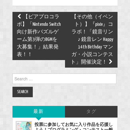
Post
【ピアプロコラ
【その他（イベン
navigation
ボ】「Nintendo Switch
ト）】『pixiv』コ
向け新作パズルゲ
ラボ！「鏡音リン
ーム第3弾のBGMを
♪ 鏡音レン Happy
大募集！」結果発
14th Birthday マン
表！！
ガ・小説コンテス
ト」開催決定！
Search
for:
最新
タグ
投票に参加してお気に入り作品を応援し
よう！プログラミング・コンテスト一般