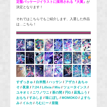
定盤パッケージイラストに採用される『大賞』
が
決定となります！
それではこちらでもご紹介します、入選した作品
は…こちら！
すずっきゅ
/
白米熊
/
ハッサン
/
アザカ
/
あちゃ
そ
/
夜泉
/
7:24
/
Lillxia
/
Miu
/
ツェータインス
/
ユキオミ
/
ニワノワニ
/
茶の間
/
円G
/
凪兎ふう
/
おもち
/
すみしま
/
味にぼし
/
MOMOKO
/
よすら
み
/
イルカ
/
ろむにー
/
亜龍