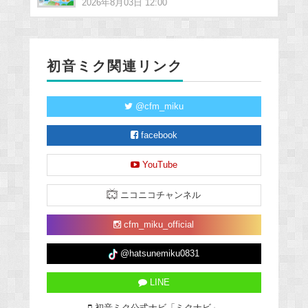
2026年8月03日 12:00
初音ミク関連リンク
@cfm_miku
facebook
YouTube
ニコニコチャンネル
cfm_miku_official
@hatsunemiku0831
LINE
初音ミク公式ナビ「ミクナビ」