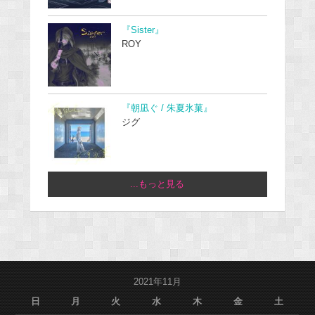
『Sister』
ROY
『朝凪ぐ / 朱夏氷菓』
ジグ
...もっと見る
2021年11月
日
月
火
水
木
金
土