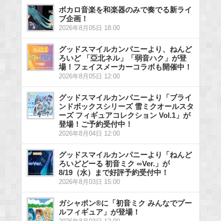
ボカロ音楽を和楽器のみで奏でる新ライ
ブ企画！
2026年8月05日 18:00
グッドスマイルカンパニーより、ねんど
ろいど 「亞北ネル」「弱音ハク」が登
場！フェイスメーカーコラボも開催中！
2026年8月05日 12:00
グッドスマイルカンパニーより「ブライ
ンドボックスシリーズ 雪ミクオールスタ
ーズ フィギュアコレクション Vol.1」が
登場！ご予約受付中！
2026年8月04日 12:00
グッドスマイルカンパニーより「ねんど
ろいどどーる 初音ミク ∞Ver.」が
8/19（水）まで好評予約受付中！
2026年8月03日 15:00
ガシャポン®に「初音ミク みんなでプー
ルフィギュア」が登場！