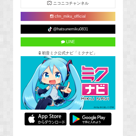
ニコニコチャンネル
cfm_miku_official
@hatsunemiku0831
LINE
初音ミク公式ナビ「ミクナビ」