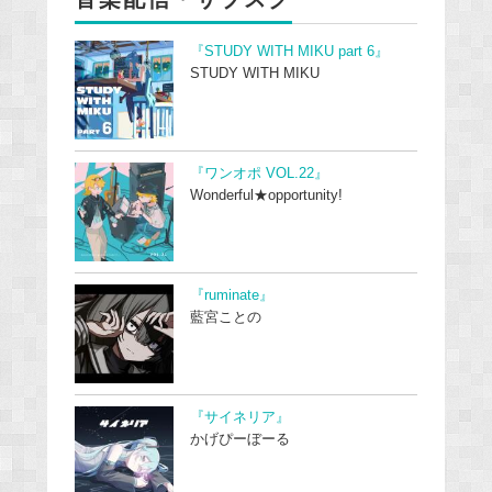
『STUDY WITH MIKU part 6』
STUDY WITH MIKU
『ワンオポ VOL.22』
Wonderful★opportunity!
『ruminate』
藍宮ことの
『サイネリア』
かげぴーぼーる