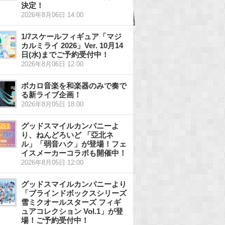
決定！
2026年8月06日 14:00
1/7スケールフィギュア「マジ
カルミライ 2026」Ver. 10月14
日(水)までご予約受付中！
2026年8月06日 12:00
ボカロ音楽を和楽器のみで奏で
る新ライブ企画！
2026年8月05日 18:00
グッドスマイルカンパニーよ
り、ねんどろいど 「亞北ネ
ル」「弱音ハク」が登場！フェ
イスメーカーコラボも開催中！
2026年8月05日 12:00
グッドスマイルカンパニーより
「ブラインドボックスシリーズ
雪ミクオールスターズ フィギ
ュアコレクション Vol.1」が登
場！ご予約受付中！