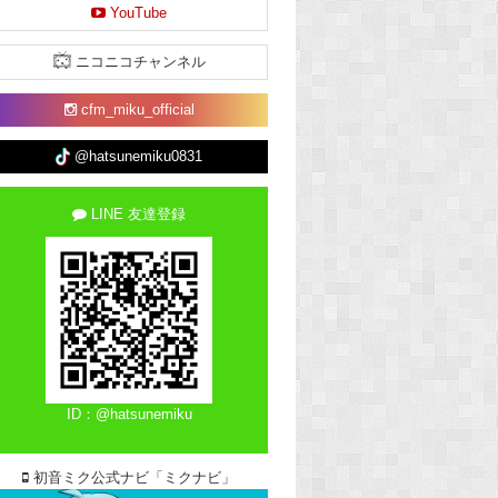
YouTube
ニコニコチャンネル
cfm_miku_official
@hatsunemiku0831
LINE 友達登録
ID：@hatsunemiku
初音ミク公式ナビ「ミクナビ」