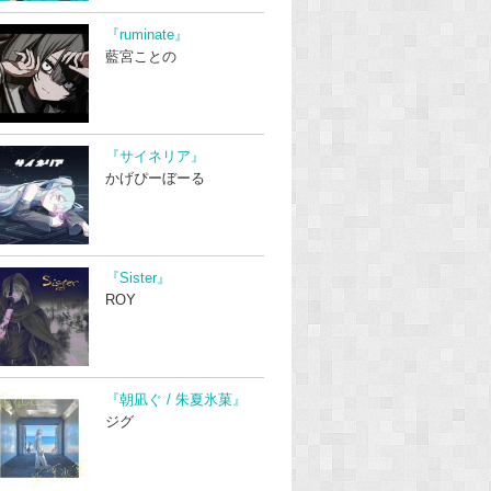
『ruminate』
藍宮ことの
『サイネリア』
かげぴーぼーる
『Sister』
ROY
『朝凪ぐ / 朱夏氷菓』
ジグ