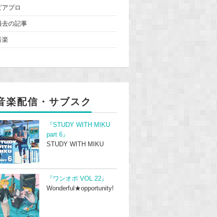
ピアプロ
過去の記事
音楽
音楽配信・サブスク
『STUDY WITH MIKU
part 6』
STUDY WITH MIKU
『ワンオポ VOL.22』
Wonderful★opportunity!