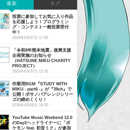
最新
タグ
投票に参加してお気に入り作品
を応援しよう！プログラミン
グ・コンテスト一般投票受付
中！
2026年8月07日 17:00
「令和8年熊本地震」復興支援
企画実施のお知らせ
（HATSUNE MIKU CHARITY
PROJECT）
2026年8月07日 12:00
作業用BGM『STUDY WITH
MIKU - part6 -』が『39ch』で
公開！ボサノバアレンジシリー
ズの締めくくり！
2026年8月06日 19:00
YouTube Music Weekend 12.0
のDay2ヘッドライナーに「ポ
ケモン feat. 初音ミク」が参加