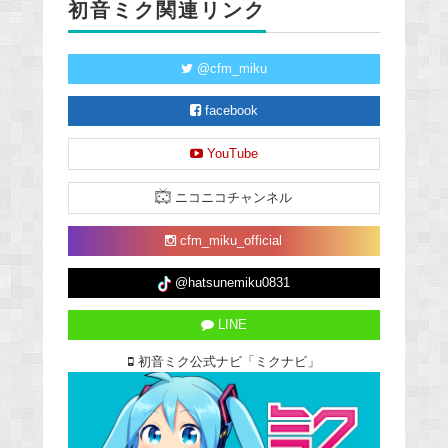
初音ミク関連リンク
@cfm_miku
facebook
YouTube
ニコニコチャンネル
cfm_miku_official
@hatsunemiku0831
LINE
初音ミク公式ナビ「ミクナビ」