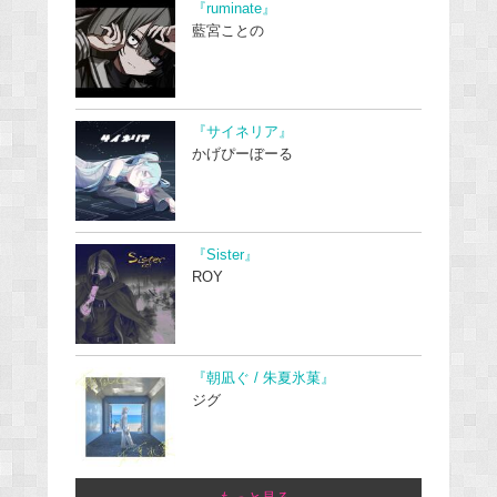
『ruminate』
藍宮ことの
『サイネリア』
かげぴーぼーる
『Sister』
ROY
『朝凪ぐ / 朱夏氷菓』
ジグ