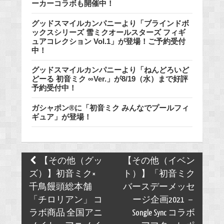
ーカーコラボも開催中！
グッドスマイルカンパニーより「ブラインドボ
ックスシリーズ 雪ミクオールスターズ フィギ
ュアコレクション Vol.1」が登場！ご予約受付
中！
グッドスマイルカンパニーより「ねんどろいど
どーる 初音ミク ∞Ver.」が8/19（水）まで好評
予約受付中！
ガシャポン®に「初音ミク みんなでプールフィ
ギュア」が登場！
Post
【その他（グッ
【その他（イベン
navigation
ズ）】初音ミク×
ト）】「初音ミク
千鳥饅頭総本舗
バースデーメッセ
「チロリアン」 コ
ージ企画2021 －
ラボ商品 全国アニ
Songle Sync コラボ