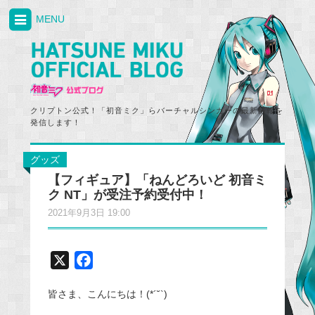
MENU
クリプトン公式！「初音ミク」らバーチャルシンガーの最新情報を
発信します！
グッズ
【フィギュア】「ねんどろいど 初音ミ
ク NT」が受注予約受付中！
2021年9月3日 19:00
X
F
a
皆さま、こんにちは！(*´˘`)
c
e