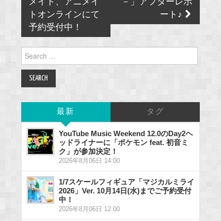
メイト、アニメイ
－」アフターレポ
トオンラインにて
ート♪
予約受付中！
Search
for:
最新
タグ
YouTube Music Weekend 12.0のDay2ヘ
ッドライナーに「ポケモン feat. 初音ミ
ク」が参加決定！
2026年8月06日 14:00
1/7スケールフィギュア「マジカルミライ
2026」Ver. 10月14日(水)までご予約受付
中！
2026年8月06日 12:00