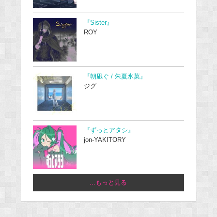
『Sister』
ROY
『朝凪ぐ / 朱夏氷菓』
ジグ
『ずっとアタシ』
jon-YAKITORY
...もっと見る