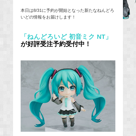
b
本日は8/31に予約が開始となった新たなねんどろ
o
いどの情報をお届けします！
o
k
「ねんどろいど 初音ミク NT」
が
好評受注
予約受付中！