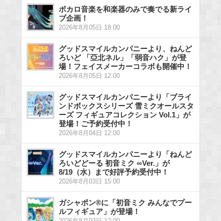
ボカロ音楽を和楽器のみで奏でる新ライ
ブ企画！
2026年8月05日 18:00
グッドスマイルカンパニーより、ねんど
ろいど 「亞北ネル」「弱音ハク」が登
場！フェイスメーカーコラボも開催中！
2026年8月05日 12:00
グッドスマイルカンパニーより「ブライ
ンドボックスシリーズ 雪ミクオールスタ
ーズ フィギュアコレクション Vol.1」が
登場！ご予約受付中！
2026年8月04日 12:00
グッドスマイルカンパニーより「ねんど
ろいどどーる 初音ミク ∞Ver.」が
8/19（水）まで好評予約受付中！
2026年8月03日 15:00
ガシャポン®に「初音ミク みんなでプー
ルフィギュア」が登場！