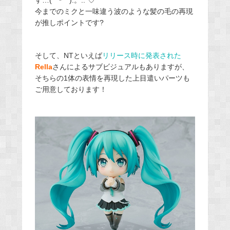
す…(*˘︶˘*).。.:*♡
今までのミクと一味違う
波のような髪の毛の再現
が推しポイントです?
そして、NTといえば
リリース時に発表された
Rella
さんによるサブビジュアルもありますが、
そちらの1体の表情を再現した上目遣いパーツも
ご用意しております！