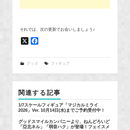
それでは、次の更新でお会いしましょう♪
X
F
a
c
e
グッズ
フィギュア
b
o
o
関連する記事
k
1/7スケールフィギュア「マジカルミライ
2026」Ver. 10月14日(水)までご予約受付中！
グッドスマイルカンパニーより、ねんどろいど
「亞北ネル」「弱音ハク」が登場！フェイスメ