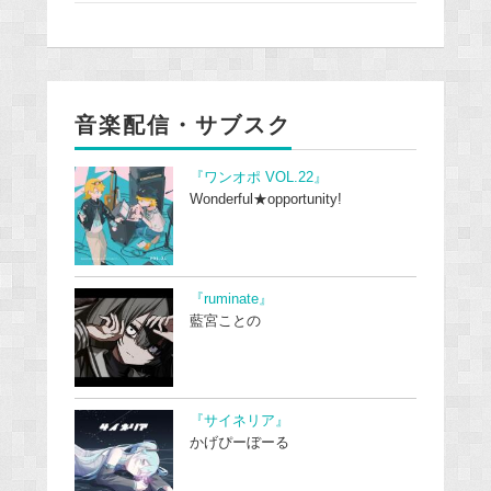
音楽配信・サブスク
『ワンオポ VOL.22』
Wonderful★opportunity!
『ruminate』
藍宮ことの
『サイネリア』
かげぴーぼーる