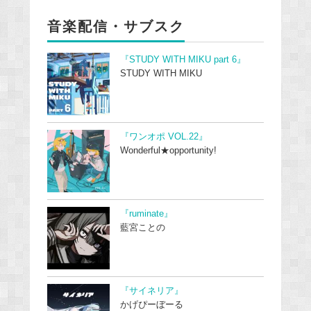
音楽配信・サブスク
『STUDY WITH MIKU part 6』
STUDY WITH MIKU
『ワンオポ VOL.22』
Wonderful★opportunity!
『ruminate』
藍宮ことの
『サイネリア』
かげぴーぼーる