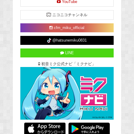
YouTube
ニコニコチャンネル
cfm_miku_official
@hatsunemiku0831
LINE
初音ミク公式ナビ「ミクナビ」