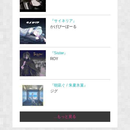
『サイネリア』
かげぴーぼーる
『Sister』
ROY
『朝凪ぐ / 朱夏氷菓』
ジグ
...もっと見る