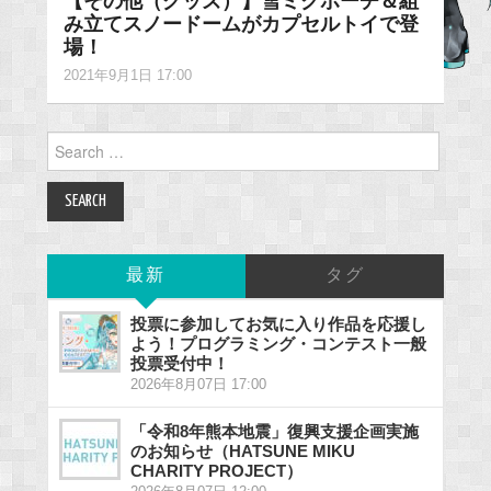
【その他（グッズ）】雪ミクポーチ＆組
み立てスノードームがカプセルトイで登
場！
2021年9月1日 17:00
Search
for:
最新
タグ
投票に参加してお気に入り作品を応援し
よう！プログラミング・コンテスト一般
投票受付中！
2026年8月07日 17:00
「令和8年熊本地震」復興支援企画実施
のお知らせ（HATSUNE MIKU
CHARITY PROJECT）