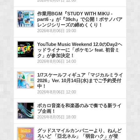
2026年8月07日 12:00
作業用BGM『STUDY WITH MIKU -
part6 -』が『39ch』で公開！ボサノバア
レンジシリーズの締めくくり！
2026年8月06日 19:00
YouTube Music Weekend 12.0のDay2ヘ
ッドライナーに「ポケモン feat. 初音ミ
ク」が参加決定！
2026年8月06日 14:00
1/7スケールフィギュア「マジカルミライ
2026」Ver. 10月14日(水)までご予約受付
中！
2026年8月06日 12:00
ボカロ音楽を和楽器のみで奏でる新ライ
ブ企画！
2026年8月05日 18:00
グッドスマイルカンパニーより、ねんど
ろいど 「亞北ネル」「弱音ハク」が登