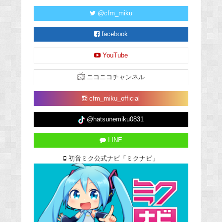
@cfm_miku
facebook
YouTube
ニコニコチャンネル
cfm_miku_official
@hatsunemiku0831
LINE
初音ミク公式ナビ「ミクナビ」