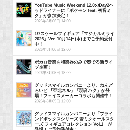
YouTube Music Weekend 12.0のDay2ヘ
ッドライナーに「ポケモン feat. 初音ミ
ク」が参加決定！
2026年8月06日 14:00
1/7スケールフィギュア「マジカルミライ
2026」Ver. 10月14日(水)までご予約受付
中！
2026年8月06日 12:00
ボカロ音楽を和楽器のみで奏でる新ライ
ブ企画！
2026年8月05日 18:00
グッドスマイルカンパニーより、ねんど
ろいど 「亞北ネル」「弱音ハク」が登
場！フェイスメーカーコラボも開催中！
2026年8月05日 12:00
グッドスマイルカンパニーより「ブライ
ンドボックスシリーズ 雪ミクオールスタ
ーズ フィギュアコレクション Vol.1」が
登場！ご予約受付中！