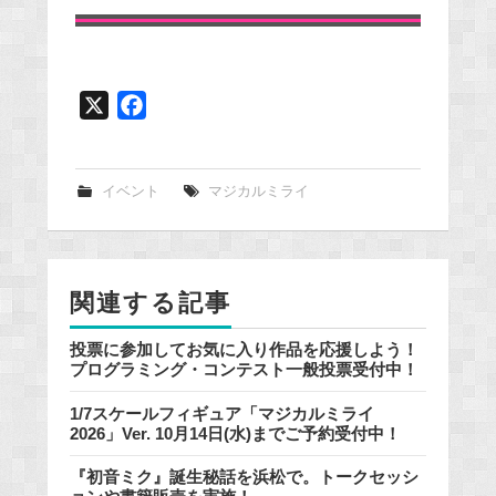
X
F
a
c
e
イベント
マジカルミライ
b
o
o
関連する記事
k
投票に参加してお気に入り作品を応援しよう！
プログラミング・コンテスト一般投票受付中！
1/7スケールフィギュア「マジカルミライ
2026」Ver. 10月14日(水)までご予約受付中！
『初音ミク』誕生秘話を浜松で。トークセッシ