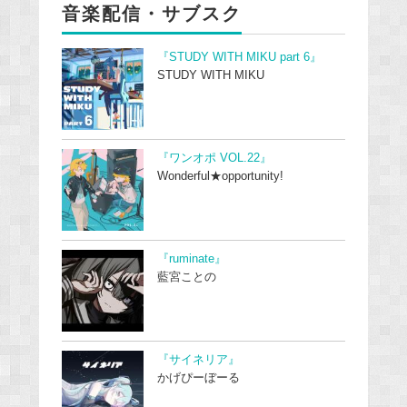
音楽配信・サブスク
『STUDY WITH MIKU part 6』
STUDY WITH MIKU
『ワンオポ VOL.22』
Wonderful★opportunity!
『ruminate』
藍宮ことの
『サイネリア』
かげぴーぼーる