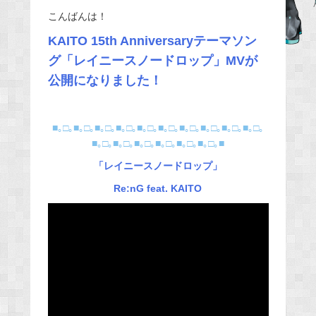
e
こんばんは！
b
KAITO 15th Anniversaryテーマソン
o
グ「レイニースノードロップ」MVが
o
公開になりました！
k
■｡□｡■｡□｡■｡□｡■｡□｡■｡□｡■｡□｡■｡□｡■｡□｡■｡□｡■｡□｡
■｡□｡■｡□｡■｡□｡■｡□｡■｡□｡■｡□｡■
「レイニースノードロップ」
Re:nG feat. KAITO