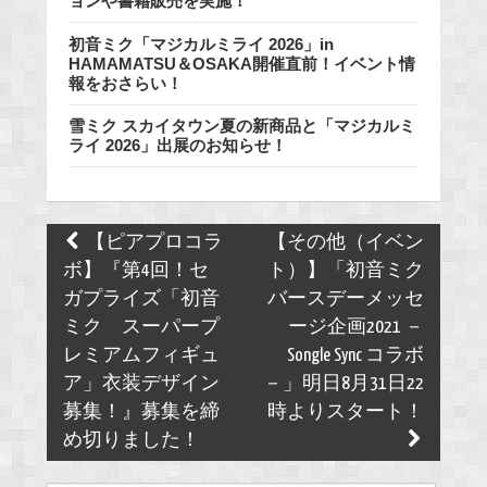
ョンや書籍販売を実施！
初音ミク「マジカルミライ 2026」in
HAMAMATSU＆OSAKA開催直前！イベント情
報をおさらい！
雪ミク スカイタウン夏の新商品と「マジカルミ
ライ 2026」出展のお知らせ！
Post
【ピアプロコラ
【その他（イベン
navigation
ボ】『第4回！セ
ト）】「初音ミク
ガプライズ「初音
バースデーメッセ
ミク スーパープ
ージ企画2021 －
レミアムフィギュ
Songle Sync コラボ
ア」衣装デザイン
－」明日8月31日22
募集！』募集を締
時よりスタート！
め切りました！