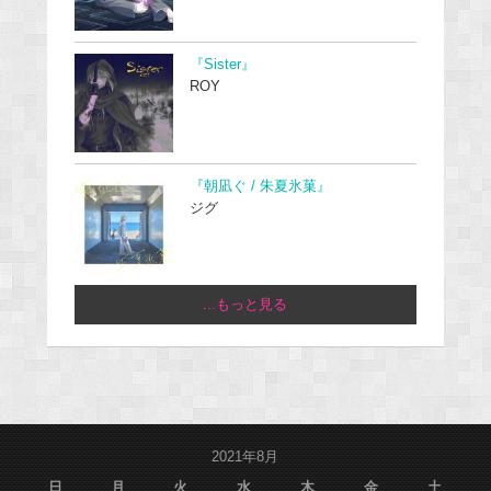
『Sister』
ROY
『朝凪ぐ / 朱夏氷菓』
ジグ
...もっと見る
2021年8月
日
月
火
水
木
金
土