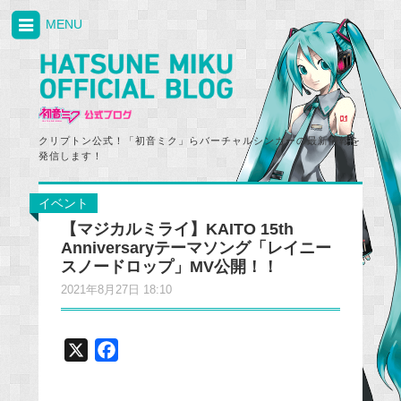
MENU
クリプトン公式！「初音ミク」らバーチャルシンガーの最新情報を
発信します！
イベント
【マジカルミライ】KAITO 15th
Anniversaryテーマソング「レイニー
スノードロップ」MV公開！！
2021年8月27日 18:10
X
F
a
c