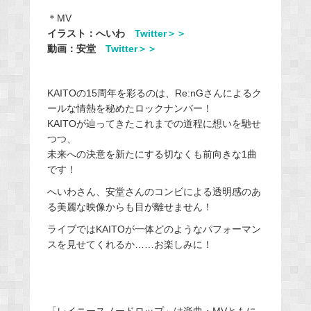
＊MV
イラスト：へいわ
Twitter＞＞
動画：安堂
Twitter＞＞
KAITOの15周年を彩るのは、Re:nGさんによるク
ールな情熱を秘めたロックナンバー！
KAITOが辿ってきたこれまでの道程に想いを馳せ
つつ、
未来への決意を新たにする切なくも前向きな1曲
です！
へいわさん、安堂さんのコンビによる透明感のあ
る美麗な映像からも目が離せません！
ライブではKAITOが一体どのようなパフォーマン
スを見せてくれるか……お楽しみに！