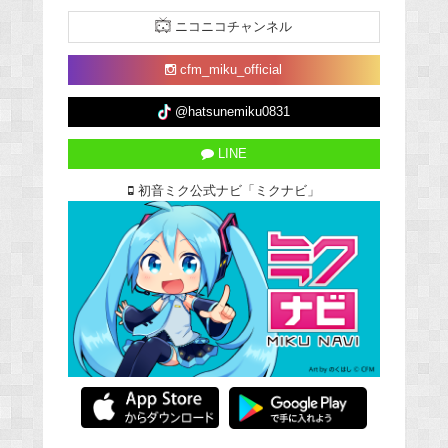
ニコニコチャンネル
cfm_miku_official
@hatsunemiku0831
LINE
初音ミク公式ナビ「ミクナビ」