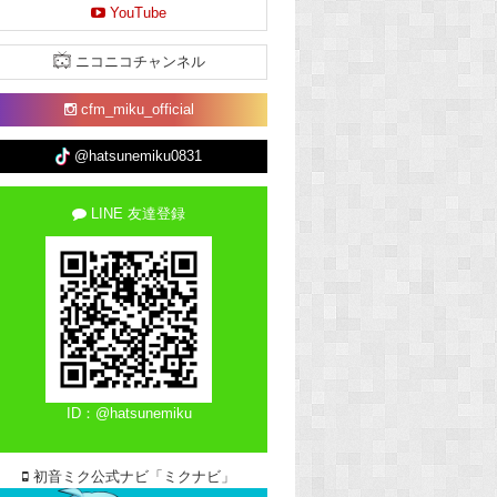
YouTube
ニコニコチャンネル
cfm_miku_official
@hatsunemiku0831
LINE 友達登録
ID：@hatsunemiku
初音ミク公式ナビ「ミクナビ」