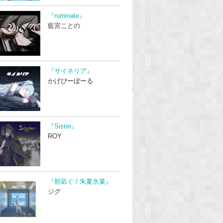
『ruminate』
藍宮ことの
『サイネリア』
かげぴーぼーる
『Sister』
ROY
『朝凪ぐ / 朱夏氷菓』
ジグ