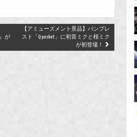
【アミューズメント景品】バンプレ
ard』が
スト「Q posket」に初音ミクと桜ミク
が初登場！