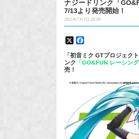
ナジードリンク「GO&FU
7/13より発売開始！
2021年7月7日 18:00
X
F
a
「初音ミク GTプロジェク
c
ンク
「GO&FUN レーシングミク
e
売！
b
o
o
k