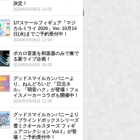
決定！
2026年8月06日 14:00
1/7スケールフィギュア「マジ
カルミライ 2026」Ver. 10月14
日(水)までご予約受付中！
2026年8月06日 12:00
ボカロ音楽を和楽器のみで奏で
る新ライブ企画！
2026年8月05日 18:00
グッドスマイルカンパニーよ
り、ねんどろいど 「亞北ネ
ル」「弱音ハク」が登場！フェ
イスメーカーコラボも開催中！
2026年8月05日 12:00
グッドスマイルカンパニーより
「ブラインドボックスシリーズ
雪ミクオールスターズ フィギ
ュアコレクション Vol.1」が登
場！ご予約受付中！