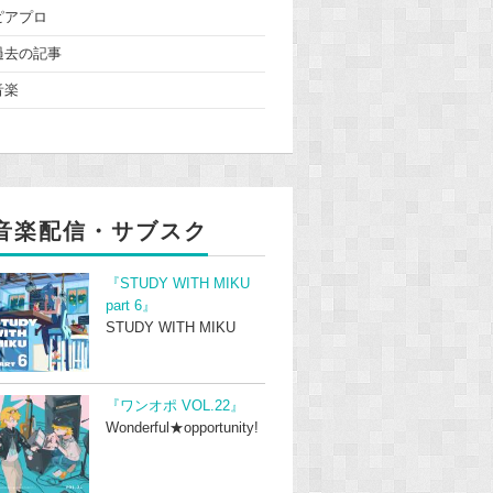
ピアプロ
過去の記事
音楽
音楽配信・サブスク
『STUDY WITH MIKU
part 6』
STUDY WITH MIKU
『ワンオポ VOL.22』
Wonderful★opportunity!