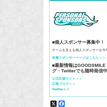
■個人スポンサー募集中！
チームを支える個人スポンサーを今
各種スポンサーページはこちら＞＞
■最新情報はGOODSMIL
グ・Twitterでも随時発信
公式応援サイト＞＞
広報ブログ＞＞
Twitter＞＞
X
F