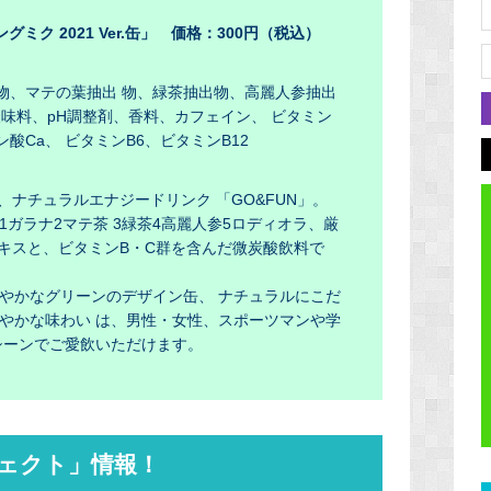
グミク 2021 Ver.缶」 価格：300円（税込）
出物、マテの葉抽出 物、緑茶抽出物、高麗人参抽出
 酸味料、pH調整剤、香料、カフェイン、 ビタミン
酸Ca、 ビタミンB6、ビタミンB12
、ナチュラルエナジードリンク 「GO&FUN」。
ガラナ2マテ茶 3緑茶4高麗人参5ロディオラ、厳
エキスと、ビタミンB・C群を含んだ微炭酸飲料で
やかなグリーンのデザイン缶、 ナチュラルにこだ
やかな味わい は、男性・女性、スポーツマンや学
シーンでご愛飲いただけます。
ジェクト」情報！