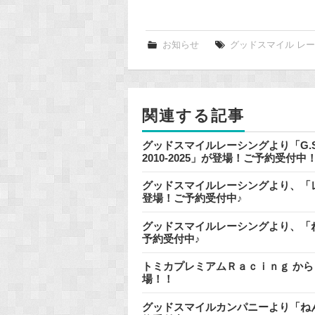
a
c
e
お知らせ
グッドスマイル レ
b
o
o
関連する記事
k
グッドスマイルレーシングより「G.S.Coll
2010-2025」が登場！ご予約受付中
グッドスマイルレーシングより、「レーシ
登場！ご予約受付中♪
グッドスマイルレーシングより、「ねん
予約受付中♪
トミカプレミアムＲａｃｉｎｇ から 「
場！！
グッドスマイルカンパニーより「ねんど