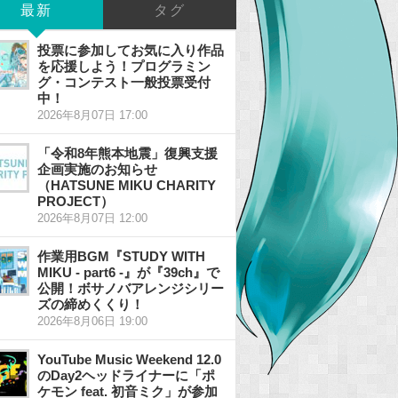
最新
タグ
投票に参加してお気に入り作品
を応援しよう！プログラミン
グ・コンテスト一般投票受付
中！
2026年8月07日 17:00
「令和8年熊本地震」復興支援
企画実施のお知らせ
（HATSUNE MIKU CHARITY
PROJECT）
2026年8月07日 12:00
作業用BGM『STUDY WITH
MIKU - part6 -』が『39ch』で
公開！ボサノバアレンジシリー
ズの締めくくり！
2026年8月06日 19:00
YouTube Music Weekend 12.0
のDay2ヘッドライナーに「ポ
ケモン feat. 初音ミク」が参加