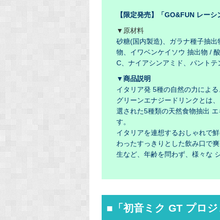
【限定発売】「GO&FUN レーシン
▼原材料
砂糖(国内製造)、ガラナ種子抽
物、イワベンケイソウ 抽出物 /
C、ナイアシンアミド、パントテン
▼商品説明
イタリア発 5種の自然の力による
グリーンエナジードリンクとは、1
選された5種類の天然食物抽出 
す。
イタリアを連想するおしゃれで鮮
わったすっきりとした飲み口で爽
生など、年齢を問わず、様々な 
■「初音ミク GT プロ