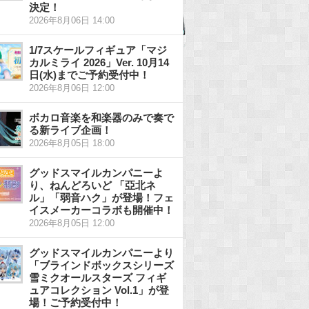
決定！
2026年8月06日 14:00
1/7スケールフィギュア「マジ
カルミライ 2026」Ver. 10月14
日(水)までご予約受付中！
2026年8月06日 12:00
ボカロ音楽を和楽器のみで奏で
る新ライブ企画！
2026年8月05日 18:00
グッドスマイルカンパニーよ
り、ねんどろいど 「亞北ネ
ル」「弱音ハク」が登場！フェ
イスメーカーコラボも開催中！
2026年8月05日 12:00
グッドスマイルカンパニーより
「ブラインドボックスシリーズ
雪ミクオールスターズ フィギ
ュアコレクション Vol.1」が登
場！ご予約受付中！