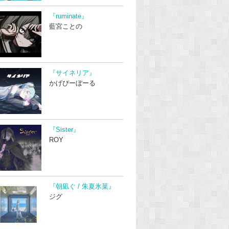
『ruminate』
藍宮ことの
『サイネリア』
かげぴーぼーる
『Sister』
ROY
『朝凪ぐ / 朱夏氷菓』
ジグ