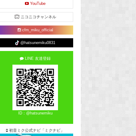
YouTube
ニコニコチャンネル
cfm_miku_official
@hatsunemiku0831
LINE 友達登録
ID：@hatsunemiku
初音ミク公式ナビ「ミクナビ」