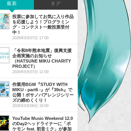
最新
タグ
投票に参加してお気に入り作品
を応援しよう！プログラミン
グ・コンテスト一般投票受付
中！
2026年8月07日 17:00
「令和8年熊本地震」復興支援
企画実施のお知らせ
（HATSUNE MIKU CHARITY
PROJECT）
2026年8月07日 12:00
作業用BGM『STUDY WITH
MIKU - part6 -』が『39ch』で
公開！ボサノバアレンジシリー
ズの締めくくり！
2026年8月06日 19:00
YouTube Music Weekend 12.0
のDay2ヘッドライナーに「ポ
ケモン feat. 初音ミク」が参加