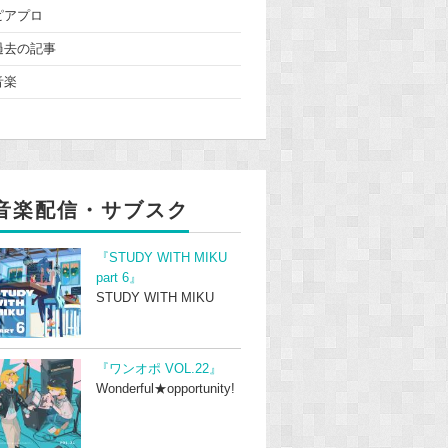
ピアプロ
過去の記事
音楽
音楽配信・サブスク
『STUDY WITH MIKU
part 6』
STUDY WITH MIKU
『ワンオポ VOL.22』
Wonderful★opportunity!