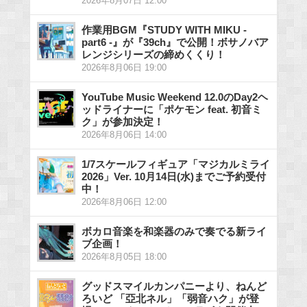
2026年8月07日 12:00
作業用BGM『STUDY WITH MIKU -
part6 -』が『39ch』で公開！ボサノバア
レンジシリーズの締めくくり！
2026年8月06日 19:00
YouTube Music Weekend 12.0のDay2ヘ
ッドライナーに「ポケモン feat. 初音ミ
ク」が参加決定！
2026年8月06日 14:00
1/7スケールフィギュア「マジカルミライ
2026」Ver. 10月14日(水)までご予約受付
中！
2026年8月06日 12:00
ボカロ音楽を和楽器のみで奏でる新ライ
ブ企画！
2026年8月05日 18:00
グッドスマイルカンパニーより、ねんど
ろいど 「亞北ネル」「弱音ハク」が登