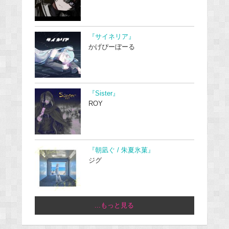
『サイネリア』
かげぴーぼーる
『Sister』
ROY
『朝凪ぐ / 朱夏氷菓』
ジグ
...もっと見る