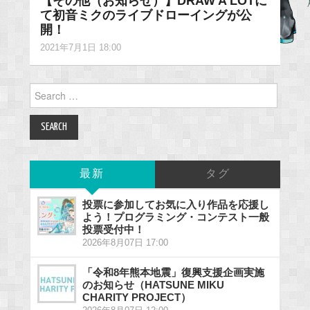
【その他（お知らせ）】DRAW A LOTに
て初音ミクのライブドローイングが公
開！
2021年7月1日 18:00
Search
for:
最新
タグ
投票に参加してお気に入り作品を応援し
よう！プログラミング・コンテスト一般
投票受付中！
2026年8月07日 17:00
「令和8年熊本地震」復興支援企画実施
のお知らせ（HATSUNE MIKU
CHARITY PROJECT）