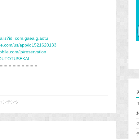
tails?id=com.gaea.g.aotu
ple.com/us/app/id1521620133
obile.com/jp/reservation
om/OUTOTUSEKAI
＝＝＝＝＝＝＝＝＝
コンテンツ