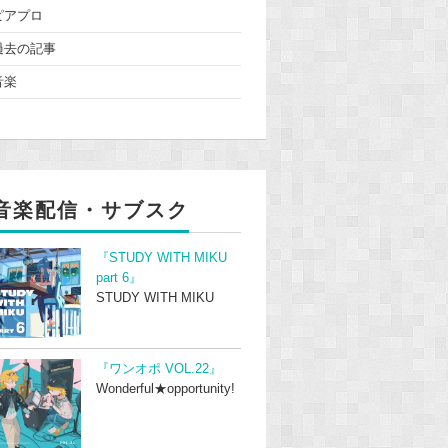
ピアプロ
過去の記事
音楽
音楽配信・サブスク
『STUDY WITH MIKU
part 6』
STUDY WITH MIKU
『ワンオポ VOL.22』
Wonderful★opportunity!