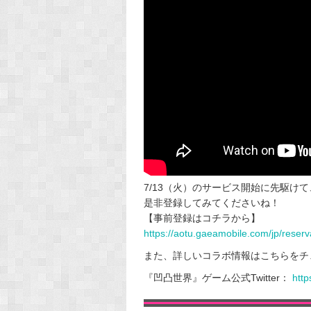
7/13（火）のサービス開始に先駆け
是非登録してみてくださいね！
【事前登録はコチラから】
https://aotu.gaeamobile.com/jp/reserv
また、詳しいコラボ情報はこちらをチ
『凹凸世界』ゲーム公式Twitter：
htt