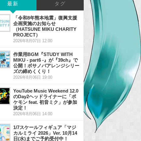
最新
タグ
「令和8年熊本地震」復興支援
企画実施のお知らせ
（HATSUNE MIKU CHARITY
PROJECT）
2026年8月07日 12:00
作業用BGM『STUDY WITH
MIKU - part6 -』が『39ch』で
公開！ボサノバアレンジシリー
ズの締めくくり！
2026年8月06日 19:00
YouTube Music Weekend 12.0
のDay2ヘッドライナーに「ポ
ケモン feat. 初音ミク」が参加
決定！
2026年8月06日 14:00
1/7スケールフィギュア「マジ
カルミライ 2026」Ver. 10月14
日(水)までご予約受付中！