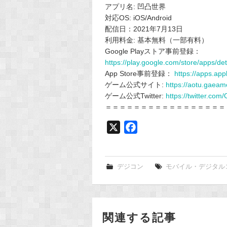
アプリ名: 凹凸世界
対応OS: iOS/Android
配信日：2021年7月13日
利用料金: 基本無料（一部有料）
Google Playストア事前登録：
https://play.google.com/store/apps/de
App Store事前登録：
https://apps.ap
ゲーム公式サイト:
https://aotu.gaeam
ゲーム公式Twitter:
https://twitter.c
＝＝＝＝＝＝＝＝＝＝＝＝＝＝＝＝＝
X
F
a
c
e
デジコン
モバイル・デジタル
b
o
o
関連する記事
k