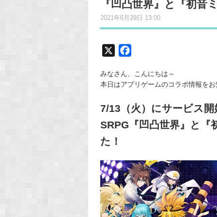
『凹凸世界』と『初音
2021年6月29日 13:00
X
F
a
みなさん、こんにちは～
c
本日はアプリゲームのコラボ情報をお
e
b
7/13（火）にサービス
o
SRPG『凹凸世界』と
o
k
た！