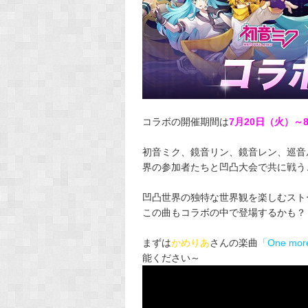
コラボの開催期間は
7月20日（火）～
初音ミク、鏡音リン、鏡音レン、巡音ル
界の参加者たちと凹凸大会で共に戦う
凹凸世界の独特な世界観を楽しむスト
この曲もコラボの中で登場するかも？
まずは
かめりあ
さんの楽曲
「One more 
能ください～