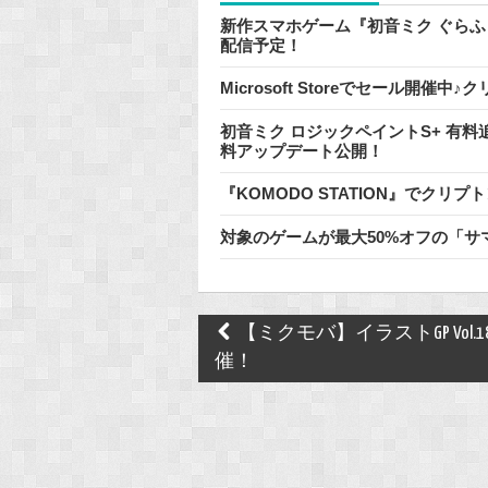
新作スマホゲーム『初音ミク ぐらふぃ
配信予定！
Microsoft Storeでセール開
初音ミク ロジックペイントS+ 有
料アップデート公開！
『KOMODO STATION』でク
対象のゲームが最大50%オフの「サマーセ
Post
【ミクモバ】イラストGP Vol.1
navigation
催！