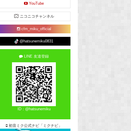
YouTube
ニコニコチャンネル
cfm_miku_official
@hatsunemiku0831
LINE 友達登録
ID：@hatsunemiku
初音ミク公式ナビ「ミクナビ」