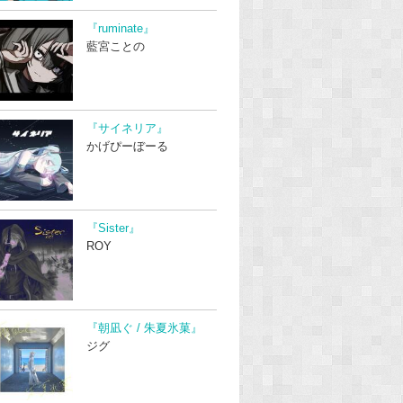
『ruminate』
藍宮ことの
『サイネリア』
かげぴーぼーる
『Sister』
ROY
『朝凪ぐ / 朱夏氷菓』
ジグ