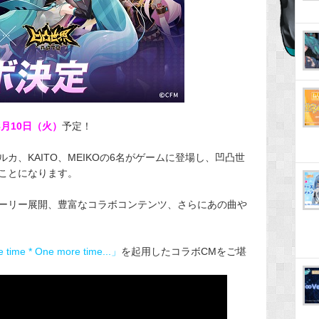
8月10日（火）
予定！
カ、KAITO、MEIKOの6名がゲームに登場し、凹凸世
ことになります。
ーリー展開、豊富なコラボコンテンツ、さらにあの曲や
time * One more time...」
を起用したコラボCMをご堪